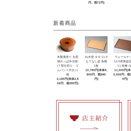
円、税72円)
新着商品
木製漆塗り 丸型
白木塗 タモ 11.0
ウォールナ
桜わっぱ弁当箱
もてなし盆 各種
13.0長角盆
(Ｔ型仕切り・ゴ
1枚
り) 各種 1
ムバンド付き) 1
10,780円(本体9,
11,000円(
個
800円、税980
0,000円、税1
4,180円(本体3,8
円)
0円)
00円、税380円)