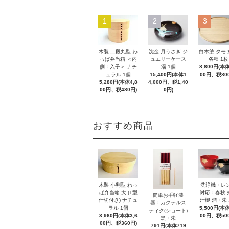
1
2
3
木製 二段丸型 わ
沈金 月うさぎ ジ
白木塗 タモ
っぱ弁当箱 ＜内
ュエリーケース
各種 1枚
側：入子＞ ナチ
溜 1個
8,800円(本体
ュラル 1個
15,400円(本体1
00円、税80
5,280円(本体4,8
4,000円、税1,40
00円、税480円)
0円)
おすすめ商品
木製 小判型 わっ
洗浄機・レ
ぱ弁当箱 大 (T型
対応：春秋 
簡単お手軽漆
仕切付き) ナチュ
汁椀 溜・朱 
器：カクテルス
ラル 1個
5,500円(本体
ティク(ショート)
3,960円(本体3,6
00円、税50
黒・朱
00円、税360円)
791円(本体719