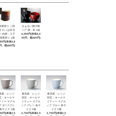
9
製漆塗り 二段
まぁるい御汁椀
型 わっぱ弁当
ペア 溜・朱 1組
 ＜内側：入子
4,400円(本体4,0
 摺漆塗り 1個
00円、税400円)
280円(本体4,8
円、税480円)
洗器・レンジ
食洗器・レンジ
食洗器・レンジ
応：オールマ
対応：オールマ
対応：オールマ
ティー マグカ
イティー マグカ
イティー マグカ
プ ダークグレ
ップ グレー 各サ
ップ ブルー 各サ
 各サイズ 1個
イズ 1個
イズ 1個
750円(本体2,5
2,750円(本体2,5
2,750円(本体2,5