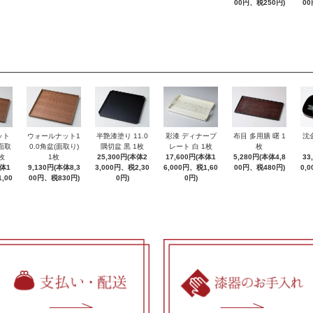
00円、税250円)
00
ット
ウォールナット1
半艶漆塗り 11.0
彩漆 ディナープ
布目 多用膳 曙 1
沈
(面取
0.0角盆(面取り)
隅切盆 黒 1枚
レート 白 1枚
枚
枚
1枚
25,300円(本体2
17,600円(本体1
5,280円(本体4,8
33
本体1
9,130円(本体8,3
3,000円、税2,30
6,000円、税1,60
00円、税480円)
0,
,00
00円、税830円)
0円)
0円)