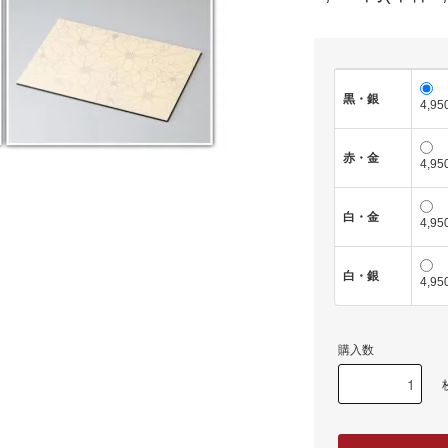
黒・銀
4,9
赤・金
4,9
白・金
4,9
白・銀
4,9
購入数