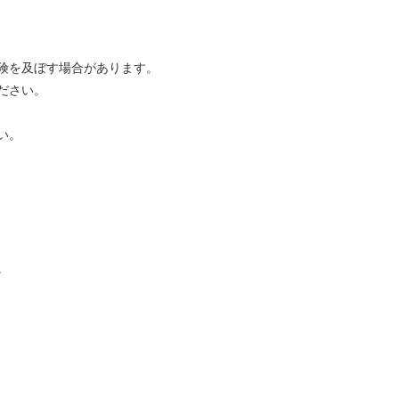
険を及ぼす場合があります。
ださい。
い。
。