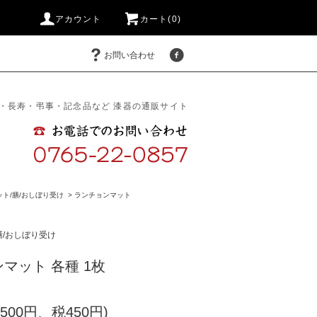
アカウント
カート(0)
お問い合わせ
・長寿・弔事・記念品など 漆器の通販サイト
ット/膳/おしぼり受け
>
ランチョンマット
膳/おしぼり受け
マット 各種 1枚
,500円、税450円)