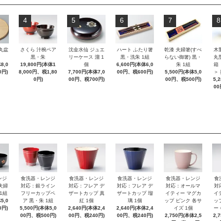
4
5
6
7
8
 丸盆
さくら 汁椀ペア
沈金水仙 ジュエ
ハート ふたり箸
乾漆 夫婦箸(すべ
木
黒・朱
リーケース 溜 1
黒・洗朱 1組
らない御箸) 黒・
丸
8,0
19,800円(本体1
個
6,600円(本体6,0
朱 1組
箱
0円)
8,000円、税1,80
7,700円(本体7,0
00円、税600円)
5,500円(本体5,0
＞
0円)
00円、税700円)
00円、税500円)
5,
00
ンジ
食洗器・レンジ
食洗器・レンジ
食洗器・レンジ
食洗器・レンジ
食
夫婦
対応：銀ライン
対応：フレア デ
対応：フレア デ
対応：オールマ
対
1組
フリーカップペ
ザートカップ 真
ザートカップ 瑠
イティー マグカ
イ
5,0
ア 黒・朱 1組
紅 1個
璃 1個
ップ ピンク 各サ
ッ
0円)
5,500円(本体5,0
2,640円(本体2,4
2,640円(本体2,4
イズ 1個
ー
00円、税500円)
00円、税240円)
00円、税240円)
2,750円(本体2,5
2,