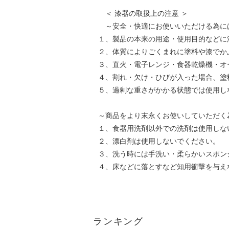
＜ 漆器の取扱上の注意 ＞
～安全・快適にお使いいただける為に
１、製品の本来の用途・使用目的などに
２、体質によりごくまれに塗料や漆でか
３、直火・電子レンジ・食器乾燥機・オ
４、割れ・欠け・ひびが入った場合、塗
５、過剰な重さがかかる状態では使用し
～商品をより末永くお使いしていただく
１、食器用洗剤以外での洗剤は使用しな
２、漂白剤は使用しないでください。
３、洗う時には手洗い・柔らかいスポン
４、床などに落とすなど知用衝撃を与え
ランキング