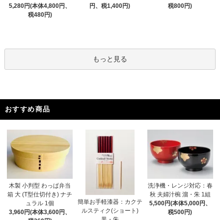
5,280円(本体4,800円、
円、税1,400円)
税800円)
税480円)
もっと見る
おすすめ商品
木製 小判型 わっぱ弁当
洗浄機・レンジ対応：春
箱 大 (T型仕切付き) ナチ
秋 夫婦汁椀 溜・朱 1組
簡単お手軽漆器：カクテ
ュラル 1個
5,500円(本体5,000円、
ルスティク(ショート)
3,960円(本体3,600円、
税500円)
黒・朱