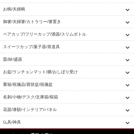
お椀/夫婦椀
御箸/夫婦箸/カトラリー/箸置き
ペアカップ/フリーカップ/酒器/スリムボトル
スイーツカップ/菓子器/茶道具
皿/鉢/盛器
お盆/ランチョンマット/膳/おしぼり受け
重箱/祝儀品/賞状盆/祝儀盆
名刺/小物/デスク/文庫箱/硯箱
花器/漆額/インテリア/パネル
仏具/神具