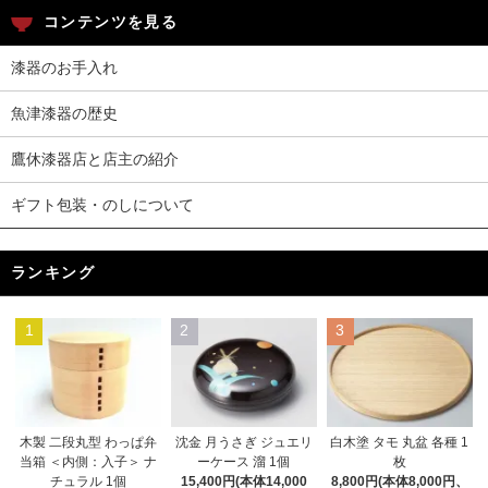
コンテンツを見る
漆器のお手入れ
魚津漆器の歴史
鷹休漆器店と店主の紹介
ギフト包装・のしについて
ランキング
1
2
3
木製 二段丸型 わっぱ弁
沈金 月うさぎ ジュエリ
白木塗 タモ 丸盆 各種 1
当箱 ＜内側：入子＞ ナ
ーケース 溜 1個
枚
チュラル 1個
15,400円(本体14,000
8,800円(本体8,000円、