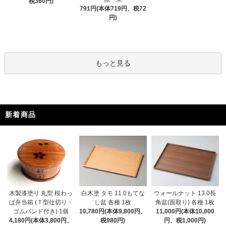
税360円)
791円(本体719円、税72
円)
もっと見る
新着商品
木製漆塗り 丸型 桜わっ
白木塗 タモ 11.0もてな
ウォールナット 13.0長
ぱ弁当箱 (Ｔ型仕切り・
し盆 各種 1枚
角盆(面取り) 各種 1枚
ゴムバンド付き) 1個
10,780円(本体9,800円、
11,000円(本体10,000
4,180円(本体3,800円、
税980円)
円、税1,000円)