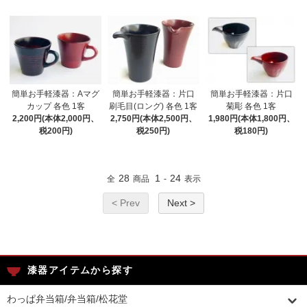
簡単お手軽漆器：Aマグ
簡単お手軽漆器：片口
簡単お手軽漆器：片口
カップ 各色 1客
刷毛目(ロング) 各色 1客
菊彫 各色 1客
2,200円(本体2,000円、
2,750円(本体2,500円、
1,980円(本体1,800円、
税200円)
税250円)
税180円)
28
1
24
全
商品
-
表示
< Prev
Next >
漆器アイテムから探す
わっぱ弁当箱/弁当箱/松花堂