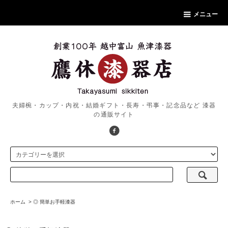
メニュー
夫婦椀・カップ・内祝・結婚ギフト・長寿・弔事・記念品など 漆器
の通販サイト
ホーム
>
◎ 簡単お手軽漆器