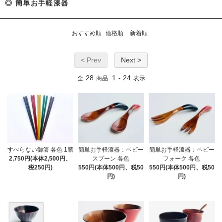
◎ 簡単お手軽漆器
おすすめ順
価格順
新着順
< Prev
Next >
28
1
24
全
商品
-
表示
すべらない御箸 各色 1膳
簡単お手軽漆器：ベビー
簡単お手軽漆器：ベビー
2,750円(本体2,500円、
スプーン 各色
フォーク 各色
税250円)
550円(本体500円、税50
550円(本体500円、税50
円)
円)