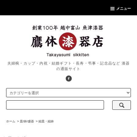
メニュー
夫婦椀・カップ・内祝・結婚ギフト・長寿・弔事・記念品など 漆器
の通販サイト
ホーム
>
皿/鉢/盛器
>
組皿・組鉢