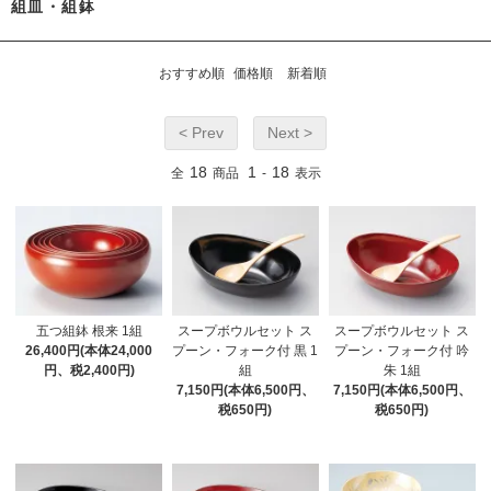
組皿・組鉢
おすすめ順
価格順
新着順
< Prev
Next >
18
1
18
全
商品
-
表示
五つ組鉢 根来 1組
スープボウルセット ス
スープボウルセット ス
26,400円(本体24,000
プーン・フォーク付 黒 1
プーン・フォーク付 吟
円、税2,400円)
組
朱 1組
7,150円(本体6,500円、
7,150円(本体6,500円、
税650円)
税650円)