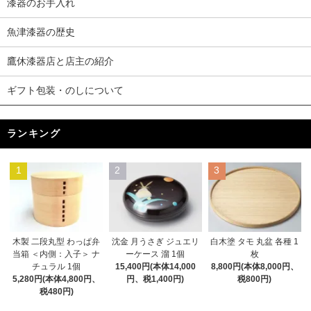
漆器のお手入れ
魚津漆器の歴史
鷹休漆器店と店主の紹介
ギフト包装・のしについて
ランキング
1
2
3
木製 二段丸型 わっぱ弁
沈金 月うさぎ ジュエリ
白木塗 タモ 丸盆 各種 1
当箱 ＜内側：入子＞ ナ
ーケース 溜 1個
枚
チュラル 1個
15,400円(本体14,000
8,800円(本体8,000円、
5,280円(本体4,800円、
円、税1,400円)
税800円)
税480円)