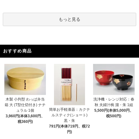
もっと見る
おすすめ商品
木製 小判型 わっぱ弁当
洗浄機・レンジ対応：春
箱 大 (T型仕切付き) ナチ
秋 夫婦汁椀 溜・朱 1組
簡単お手軽漆器：カクテ
ュラル 1個
5,500円(本体5,000円、
ルスティク(ショート)
3,960円(本体3,600円、
税500円)
黒・朱
税360円)
791円(本体719円、税72
円)