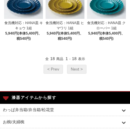
食洗機対応：HANA皿 キ
食洗機対応：HANA皿 ヒ
食洗機対応：HANA皿 ク
キョウ 1組
マワリ 1組
ローバー 1組
5,940円(本体5,400円、
5,940円(本体5,400円、
5,940円(本体5,400円、
税540円)
税540円)
税540円)
18
1
18
全
商品
-
表示
< Prev
Next >
漆器アイテムから探す
わっぱ弁当箱/弁当箱/松花堂
お椀/夫婦椀