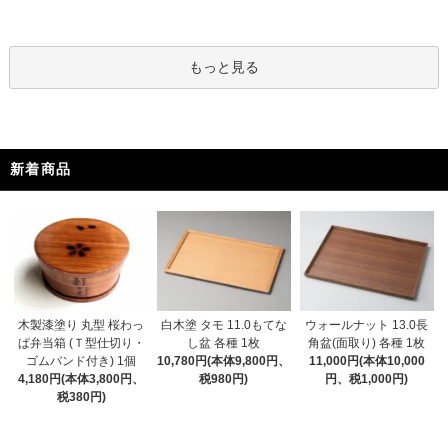
もっと見る
新着商品
木製漆塗り 丸型 桜わっ
白木塗 タモ 11.0もてな
ウォールナット 13.0長
ぱ弁当箱 (Ｔ型仕切り・
し盆 各種 1枚
角盆(面取り) 各種 1枚
ゴムバンド付き) 1個
10,780円(本体9,800円、
11,000円(本体10,000
4,180円(本体3,800円、
税980円)
円、税1,000円)
税380円)