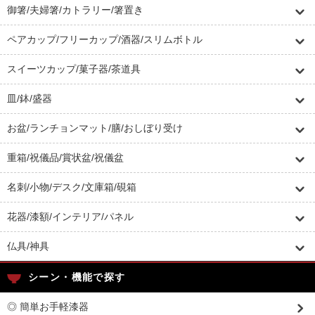
御箸/夫婦箸/カトラリー/箸置き
ペアカップ/フリーカップ/酒器/スリムボトル
スイーツカップ/菓子器/茶道具
皿/鉢/盛器
お盆/ランチョンマット/膳/おしぼり受け
重箱/祝儀品/賞状盆/祝儀盆
名刺/小物/デスク/文庫箱/硯箱
花器/漆額/インテリア/パネル
仏具/神具
シーン・機能で探す
◎ 簡単お手軽漆器