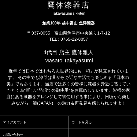
鷹休漆器店
Takayasumi sikkiten
創業100年 越中富山 魚津漆器
〒937-0055 富山県魚津市中央通り1-7-12
TEL : 0765-22-0857
4代目 店主 鷹休雅人
Masato Takayasumi
近年では日本ではもちろん世界的にも「和」が見直されていま
す。 その中でも漆器は昔から身近な生活でも楽しめる「日本の
美」でもあります。当店では多くの皆様に漆器を身近に感じてい
ただく為“新しい発想での御使用”をお薦めしています。皆様の家
庭にある漆器をアレンジして御使用する事により、日頃から楽し
みながら「漆(JAPAN)」の魅力＆再発見も感じられますよ！
マイアカウント
カートを見る
お問い合わせ