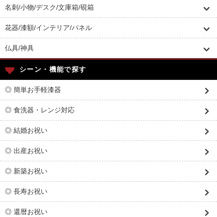
名刺/小物/デスク/文庫箱/硯箱
花器/漆額/インテリア/パネル
仏具/神具
シーン・機能で探す
◎ 簡単お手軽漆器
◎ 食洗器・レンジ対応
◎ 結婚お祝い
◎ 出産お祝い
◎ 新築お祝い
◎ 長寿お祝い
◎ 還暦お祝い