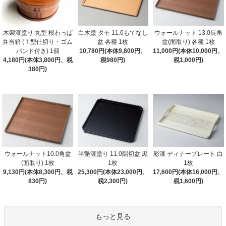
木製漆塗り 丸型 桜わっぱ
白木塗 タモ 11.0もてなし
ウォールナット 13.0長角
弁当箱 (Ｔ型仕切り・ゴム
盆 各種 1枚
盆(面取り) 各種 1枚
バンド付き) 1個
10,780円(本体9,800円、
11,000円(本体10,000円、
4,180円(本体3,800円、税
税980円)
税1,000円)
380円)
ウォールナット10.0角盆
半艶漆塗り 11.0隅切盆 黒
彩漆 ディナープレート 白
(面取り) 1枚
1枚
1枚
9,130円(本体8,300円、税
25,300円(本体23,000円、
17,600円(本体16,000円、
830円)
税2,300円)
税1,600円)
もっと見る