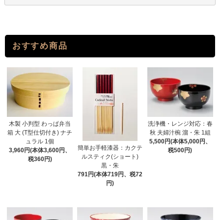
おすすめ商品
木製 小判型 わっぱ弁当
洗浄機・レンジ対応：春
箱 大 (T型仕切付き) ナチ
秋 夫婦汁椀 溜・朱 1組
ュラル 1個
5,500円(本体5,000円、
簡単お手軽漆器：カクテ
3,960円(本体3,600円、
税500円)
ルスティク(ショート)
税360円)
黒・朱
791円(本体719円、税72
円)