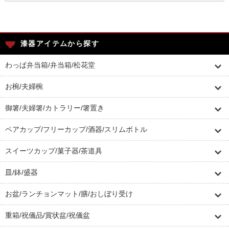
漆器アイテムから探す
わっぱ弁当箱/弁当箱/松花堂
お椀/夫婦椀
御箸/夫婦箸/カトラリー/箸置き
ペアカップ/フリーカップ/酒器/スリムボトル
スイーツカップ/菓子器/茶道具
皿/鉢/盛器
お盆/ランチョンマット/膳/おしぼり受け
重箱/祝儀品/賞状盆/祝儀盆