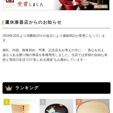
鷹休漆器店からのお知らせ
2019年10月より消費税10％の改正により価格明記が変更になっていま
す。
婚礼、内祝、御食初め、弔事、記念品をお考えの方に・・真心を伝え、
温もりある贈り物の漆器を各種用意しました。当店では皆様の自由な発
想と普段の生活での“楽しめる漆器”もお薦めしています～
ランキング
1
2
3