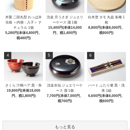
木製 二段丸型 わっぱ弁
沈金 月うさぎ ジュエリ
白木塗 タモ 丸盆 各種 1
当箱 ＜内側：入子＞ ナ
ーケース 溜 1個
枚
チュラル 1個
15,400円(本体14,000
8,800円(本体8,000円、
5,280円(本体4,800円、
円、税1,400円)
税800円)
税480円)
4
5
6
さくら 汁椀ペア 黒・朱
沈金水仙 ジュエリーケ
ハート ふたり箸 黒・洗
19,800円(本体18,000
ース 溜 1個
朱 1組
円、税1,800円)
7,700円(本体7,000円、
6,600円(本体6,000円、
税700円)
税600円)
もっと見る