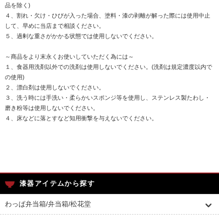
品を除く)
４、割れ・欠け・ひびが入った場合、塗料・漆の剥離が解った際には使用中止
して、早めに当店まで相談ください。
５、過剰な重さがかかる状態では使用しないでください。
～商品をより末永くお使いしていただく為には～
１、食器用洗剤以外での洗剤は使用しないでください。(洗剤は規定濃度以内で
の使用)
２、漂白剤は使用しないでください。
３、洗う時には手洗い・柔らかいスポンジ等を使用し、ステンレス製たわし・
磨き粉等は使用しないでください。
４、床などに落とすなど知用衝撃を与えないでください。
漆器アイテムから探す
わっぱ弁当箱/弁当箱/松花堂