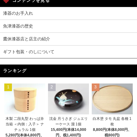
コンテンツを見る
漆器のお手入れ
魚津漆器の歴史
鷹休漆器店と店主の紹介
ギフト包装・のしについて
ランキング
1
2
3
木製 二段丸型 わっぱ弁
沈金 月うさぎ ジュエリ
白木塗 タモ 丸盆 各種 1
当箱 ＜内側：入子＞ ナ
ーケース 溜 1個
枚
チュラル 1個
15,400円(本体14,000
8,800円(本体8,000円、
5,280円(本体4,800円、
円、税1,400円)
税800円)