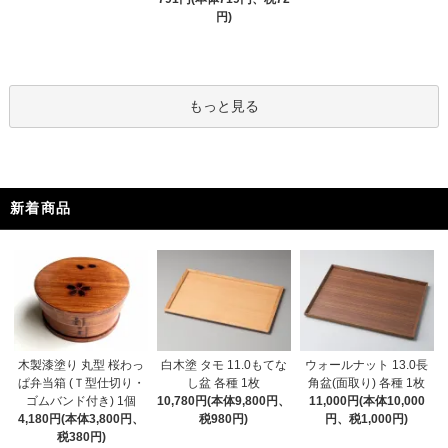
円)
もっと見る
新着商品
木製漆塗り 丸型 桜わっ
白木塗 タモ 11.0もてな
ウォールナット 13.0長
ぱ弁当箱 (Ｔ型仕切り・
し盆 各種 1枚
角盆(面取り) 各種 1枚
ゴムバンド付き) 1個
10,780円(本体9,800円、
11,000円(本体10,000
4,180円(本体3,800円、
税980円)
円、税1,000円)
税380円)