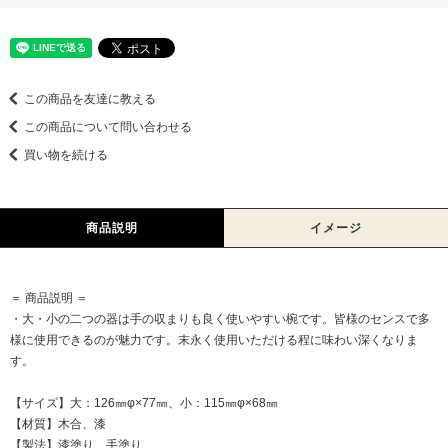
この商品を友達に教える
この商品について問い合わせる
買い物を続ける
商品説明
イメージ
＝ 商品説明 ＝
・大・小の二つの器は手の収まりも良く使いやすい椀です。皆様のセンスで多
様に使用できるのが魅力です。末永く使用いただける程に味わい深くなりま
す。
【サイズ】大：126㎜φ×77㎜、小：115㎜φ×68㎜
【材質】木合、漆
【製法】漆塗り、手塗り