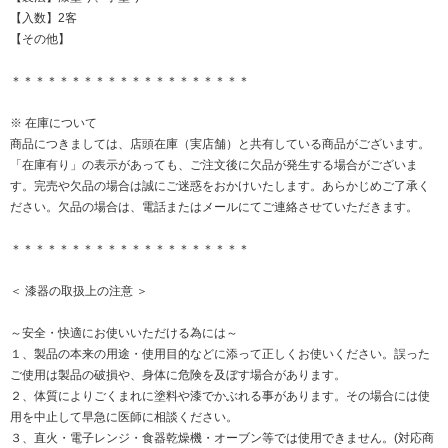
【入数】2客
【その他】
＊＊＊＊＊＊＊＊＊＊＊＊＊＊＊＊＊＊＊＊
※ 在庫について
商品につきましては、店頭在庫（実店舗）と共有している商品がございます。
「在庫有り」の表示があっても、ご注文後に欠品が発生する場合がございま
す。完売や欠品の場合は誠にご迷惑をおかけいたします。あらかじめご了承く
ださい。欠品の場合は、電話またはメールにてご連絡させていただきます。
＊＊＊＊＊＊＊＊＊＊＊＊＊＊＊＊＊＊＊＊
＜ 漆器の取扱上の注意 ＞
～安全・快適にお使いいただける為には～
１、製品の本来の用途・使用目的などに添って正しくお使いください。誤った
ご使用は製品の破損や、身体に危険を及ぼす場合があります。
２、体質によりごくまれに塗料や漆でかぶれる事があります。その場合には使
用を中止して早急に医師に相談ください。
３、直火・電子レンジ・食器乾燥機・オーブン等では使用できません。(対応商