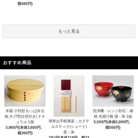
税480円)
もっと見る
おすすめ商品
木製 小判型 わっぱ弁当
洗浄機・レンジ対応：春
箱 大 (T型仕切付き) ナチ
秋 夫婦汁椀 溜・朱 1組
簡単お手軽漆器：カクテ
ュラル 1個
5,500円(本体5,000円、
ルスティク(ショート)
3,960円(本体3,600円、
税500円)
黒・朱
税360円)
791円(本体719円、税72