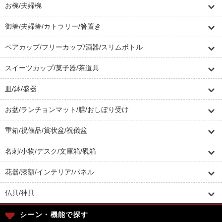
お椀/夫婦椀
御箸/夫婦箸/カトラリー/箸置き
ペアカップ/フリーカップ/酒器/スリムボトル
スイーツカップ/菓子器/茶道具
皿/鉢/盛器
お盆/ランチョンマット/膳/おしぼり受け
重箱/祝儀品/賞状盆/祝儀盆
名刺/小物/デスク/文庫箱/硯箱
花器/漆額/インテリア/パネル
仏具/神具
シーン・機能で探す