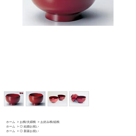
ホーム
>
お椀/夫婦椀
>
お好み椀/組椀
ホーム
>
◎ 結婚お祝い
ホーム
>
◎ 新築お祝い