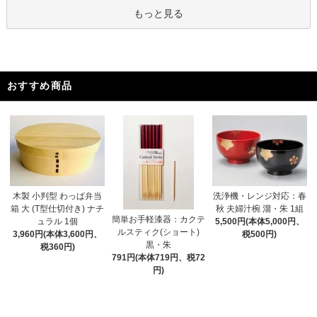
もっと見る
おすすめ商品
木製 小判型 わっぱ弁当
洗浄機・レンジ対応：春
箱 大 (T型仕切付き) ナチ
秋 夫婦汁椀 溜・朱 1組
簡単お手軽漆器：カクテ
ュラル 1個
5,500円(本体5,000円、
ルスティク(ショート)
3,960円(本体3,600円、
税500円)
黒・朱
税360円)
791円(本体719円、税72
円)