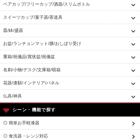
ペアカップ/フリーカップ/酒器/スリムボトル
スイーツカップ/菓子器/茶道具
皿/鉢/盛器
お盆/ランチョンマット/膳/おしぼり受け
重箱/祝儀品/賞状盆/祝儀盆
名刺/小物/デスク/文庫箱/硯箱
花器/漆額/インテリア/パネル
仏具/神具
シーン・機能で探す
◎ 簡単お手軽漆器
◎ 食洗器・レンジ対応