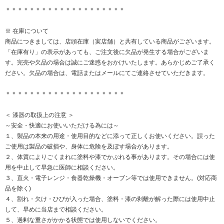
＊＊＊＊＊＊＊＊＊＊＊＊＊＊＊＊＊＊＊＊
※ 在庫について
商品につきましては、店頭在庫（実店舗）と共有している商品がございます。
「在庫有り」の表示があっても、ご注文後に欠品が発生する場合がございま
す。完売や欠品の場合は誠にご迷惑をおかけいたします。あらかじめご了承く
ださい。欠品の場合は、電話またはメールにてご連絡させていただきます。
＊＊＊＊＊＊＊＊＊＊＊＊＊＊＊＊＊＊＊＊
＜ 漆器の取扱上の注意 ＞
～安全・快適にお使いいただける為には～
１、製品の本来の用途・使用目的などに添って正しくお使いください。誤った
ご使用は製品の破損や、身体に危険を及ぼす場合があります。
２、体質によりごくまれに塗料や漆でかぶれる事があります。その場合には使
用を中止して早急に医師に相談ください。
３、直火・電子レンジ・食器乾燥機・オーブン等では使用できません。(対応商
品を除く)
４、割れ・欠け・ひびが入った場合、塗料・漆の剥離が解った際には使用中止
して、早めに当店まで相談ください。
５、過剰な重さがかかる状態では使用しないでください。