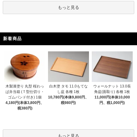
もっと見る
新着商品
木製漆塗り 丸型 桜わっ
白木塗 タモ 11.0もてな
ウォールナット 13.0長
ぱ弁当箱 (Ｔ型仕切り・
し盆 各種 1枚
角盆(面取り) 各種 1枚
ゴムバンド付き) 1個
10,780円(本体9,800円、
11,000円(本体10,000
4,180円(本体3,800円、
税980円)
円、税1,000円)
税380円)
もっと見る