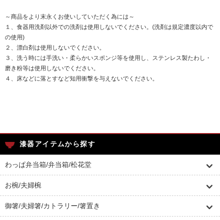
～商品をより末永くお使いしていただく為には～
１、食器用洗剤以外での洗剤は使用しないでください。(洗剤は規定濃度以内で
の使用)
２、漂白剤は使用しないでください。
３、洗う時には手洗い・柔らかいスポンジ等を使用し、ステンレス製たわし・
磨き粉等は使用しないでください。
４、床などに落とすなど知用衝撃を与えないでください。
漆器アイテムから探す
わっぱ弁当箱/弁当箱/松花堂
お椀/夫婦椀
御箸/夫婦箸/カトラリー/箸置き