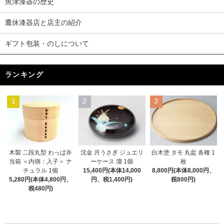
魚津漆器の歴史
鷹休漆器店と店主の紹介
ギフト包装・のしについて
ランキング
1
2
3
木製 二段丸型 わっぱ弁
沈金 月うさぎ ジュエリ
白木塗 タモ 丸盆 各種 1
当箱 ＜内側：入子＞ ナ
ーケース 溜 1個
枚
チュラル 1個
15,400円(本体14,000
8,800円(本体8,000円、
5,280円(本体4,800円、
円、税1,400円)
税800円)
税480円)