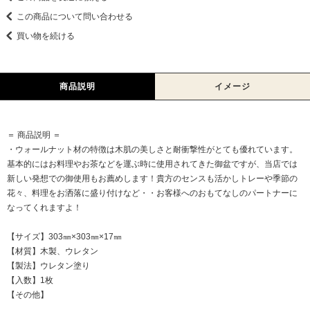
この商品について問い合わせる
買い物を続ける
商品説明
イメージ
＝ 商品説明 ＝
・ウォールナット材の特徴は木肌の美しさと耐衝撃性がとても優れています。
基本的にはお料理やお茶などを運ぶ時に使用されてきた御盆ですが、当店では
新しい発想での御使用もお薦めします！貴方のセンスも活かしトレーや季節の
花々、料理をお洒落に盛り付けなど・・お客様へのおもてなしのパートナーに
なってくれますよ！
【サイズ】303㎜×303㎜×17㎜
【材質】木製、ウレタン
【製法】ウレタン塗り
【入数】1枚
【その他】