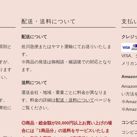
配送・送料について
支払
配送について
クレジ
原則と
佐川急便またはヤマト運輸にてお送りいたしま
す。
VISA
すが、
※商品の発送は御相談・確認後での対応となり
メリカ
ります
ます。
Amazon
さい。
送料について
Amaz
運送会社・地域・重量ごとに料金が異なりま
い方法
す。
す。料金の詳細は
配送・送料について
ページを
※Ama
弊社に
ご覧ください。
※Am
コンビ
◎商品・総金額が20,000円以上お買い上げの場
合には「1商品分」の送料をサービスいたしま
コンビ