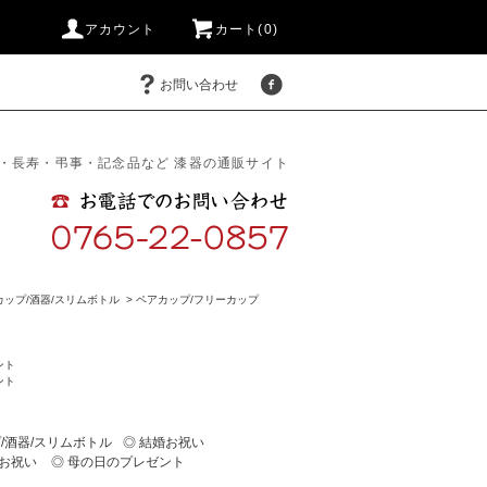
アカウント
カート(0)
お問い合わせ
・長寿・弔事・記念品など 漆器の通販サイト
カップ/酒器/スリムボトル
>
ペアカップ/フリーカップ
ント
ント
/酒器/スリムボトル
◎ 結婚お祝い
寿お祝い
◎ 母の日のプレゼント