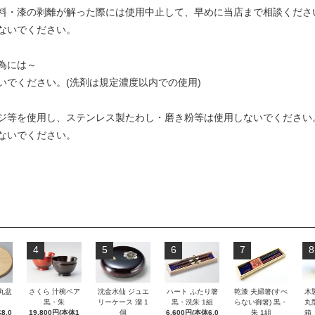
料・漆の剥離が解った際には使用中止して、早めに当店まで相談くださ
ないでください。
為には～
いでください。(洗剤は規定濃度以内での使用)
ジ等を使用し、ステンレス製たわし・磨き粉等は使用しないでください
ないでください。
4
5
6
7
8
 丸盆
さくら 汁椀ペア
沈金水仙 ジュエ
ハート ふたり箸
乾漆 夫婦箸(すべ
木
黒・朱
リーケース 溜 1
黒・洗朱 1組
らない御箸) 黒・
丸
8,0
19,800円(本体1
個
6,600円(本体6,0
朱 1組
箱