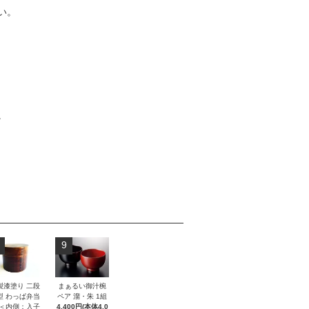
い。
。
9
製漆塗り 二段
まぁるい御汁椀
型 わっぱ弁当
ペア 溜・朱 1組
 ＜内側：入子
4,400円(本体4,0