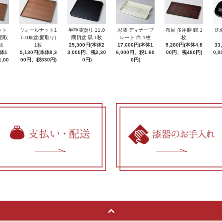
ット
ウォールナット1
半艶漆塗り 11.0
彩漆 ディナープ
布目 多用膳 曙 1
沈
(面取
0.0角盆(面取り)
隅切盆 黒 1枚
レート 白 1枚
枚
枚
1枚
25,300円(本体2
17,600円(本体1
5,280円(本体4,8
33
本体1
9,130円(本体8,3
3,000円、税2,30
6,000円、税1,60
00円、税480円)
0,
,00
00円、税830円)
0円)
0円)