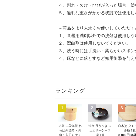
４、割れ・欠け・ひびが入った場合、塗
５、過剰な重さがかかる状態では使用し
～商品をより末永くお使いしていただく
１、食器用洗剤以外での洗剤は使用しな
２、漂白剤は使用しないでください。
３、洗う時には手洗い・柔らかいスポン
４、床などに落とすなど知用衝撃を与え
ランキング
1
2
3
木製 二段丸型 わ
沈金 月うさぎ ジ
白木塗 タモ
っぱ弁当箱 ＜内
ュエリーケース
各種 1枚
側：入子＞ ナチ
溜 1個
8,800円(本体