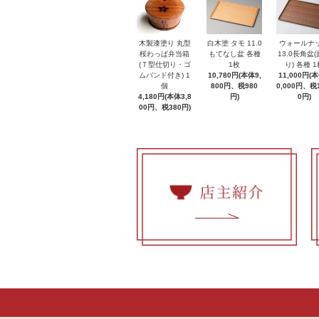
木製漆塗り 丸型
白木塗 タモ 11.0
ウォールナ
桜わっぱ弁当箱
もてなし盆 各種
13.0長角盆
(Ｔ型仕切り・ゴ
1枚
り) 各種 1
ムバンド付き) 1
10,780円(本体9,
11,000円(
個
800円、税980
0,000円、税1
4,180円(本体3,8
円)
0円)
00円、税380円)