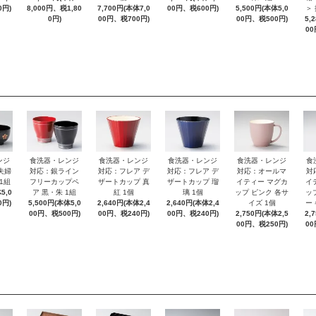
0円)
8,000円、税1,80
7,700円(本体7,0
00円、税600円)
5,500円(本体5,0
＞
0円)
00円、税700円)
00円、税500円)
5,
00
ンジ
食洗器・レンジ
食洗器・レンジ
食洗器・レンジ
食洗器・レンジ
食
夫婦
対応：銀ライン
対応：フレア デ
対応：フレア デ
対応：オールマ
対
1組
フリーカップペ
ザートカップ 真
ザートカップ 瑠
イティー マグカ
イ
5,0
ア 黒・朱 1組
紅 1個
璃 1個
ップ ピンク 各サ
ッ
0円)
5,500円(本体5,0
2,640円(本体2,4
2,640円(本体2,4
イズ 1個
ー
00円、税500円)
00円、税240円)
00円、税240円)
2,750円(本体2,5
2,
00円、税250円)
00