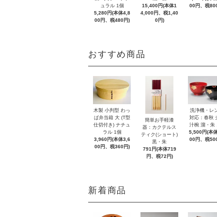
ュラル 1個
15,400円(本体1
00円、税80
5,280円(本体4,8
4,000円、税1,40
00円、税480円)
0円)
おすすめ商品
木製 小判型 わっ
洗浄機・レ
ぱ弁当箱 大 (T型
対応：春秋 
簡単お手軽漆
仕切付き) ナチュ
汁椀 溜・朱 
器：カクテルス
ラル 1個
5,500円(本体
ティク(ショート)
3,960円(本体3,6
00円、税50
黒・朱
00円、税360円)
791円(本体719
円、税72円)
新着商品