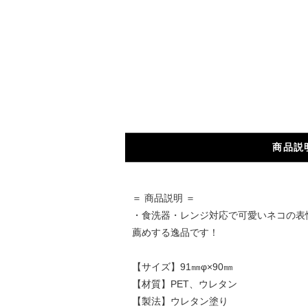
商品説
＝ 商品説明 ＝
・食洗器・レンジ対応で可愛いネコの表
薦めする逸品です！
【サイズ】91㎜φ×90㎜
【材質】PET、ウレタン
【製法】ウレタン塗り