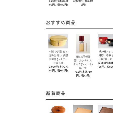
5,280円(本体4,8
4,000円、税1,40
00円、税480円)
0円)
おすすめ商品
木製 小判型 わっ
洗浄機・レ
ぱ弁当箱 大 (T型
対応：春秋 
簡単お手軽漆
仕切付き) ナチュ
汁椀 溜・朱 
器：カクテルス
ラル 1個
5,500円(本体
ティク(ショート)
3,960円(本体3,6
00円、税50
黒・朱
00円、税360円)
791円(本体719
円、税72円)
新着商品