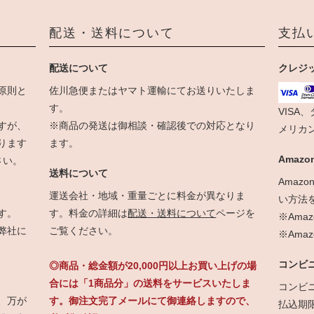
配送・送料について
支払
配送について
クレジ
原則と
佐川急便またはヤマト運輸にてお送りいたしま
す。
VISA
すが、
※商品の発送は御相談・確認後での対応となり
メリカ
ります
ます。
Amazon
さい。
送料について
Amaz
運送会社・地域・重量ごとに料金が異なりま
い方法
す。
す。料金の詳細は
配送・送料について
ページを
※Ama
弊社に
ご覧ください。
※Am
コンビ
◎商品・総金額が20,000円以上お買い上げの場
合には「1商品分」の送料をサービスいたしま
コンビ
、万が
す。御注文完了メールにて御連絡しますので、
払込期