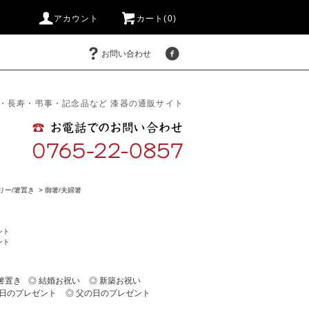
アカウント
カート(0)
お問い合わせ
・長寿・弔事・記念品など 漆器の通販サイト
リー/箸置き
>
御箸/夫婦箸
ント
ント
/箸置き
◎ 結婚お祝い
◎ 新築お祝い
の日のプレゼント
◎ 父の日のプレゼント