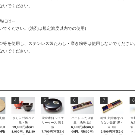
ないでください。
為には～
いでください。(洗剤は規定濃度以内での使用)
ジ等を使用し、ステンレス製たわし・磨き粉等は使用しないでください
ないでください。
4
5
6
7
8
 丸盆
さくら 汁椀ペア
沈金水仙 ジュエ
ハート ふたり箸
乾漆 夫婦箸(すべ
木
黒・朱
リーケース 溜 1
黒・洗朱 1組
らない御箸) 黒・
丸
8,0
19,800円(本体1
個
6,600円(本体6,0
朱 1組
箱
0円)
8,000円、税1,80
7,700円(本体7,0
00円、税600円)
5,500円(本体5,0
＞