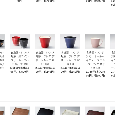
0円)
00円、税700円)
00円、税500円)
5,
00
ンジ
食洗器・レンジ
食洗器・レンジ
食洗器・レンジ
食洗器・レンジ
食
夫婦
対応：銀ライン
対応：フレア デ
対応：フレア デ
対応：オールマ
対
1組
フリーカップペ
ザートカップ 真
ザートカップ 瑠
イティー マグカ
イ
5,0
ア 黒・朱 1組
紅 1個
璃 1個
ップ ピンク 各サ
ッ
0円)
5,500円(本体5,0
2,640円(本体2,4
2,640円(本体2,4
イズ 1個
ー
00円、税500円)
00円、税240円)
00円、税240円)
2,750円(本体2,5
2,
00円、税250円)
00