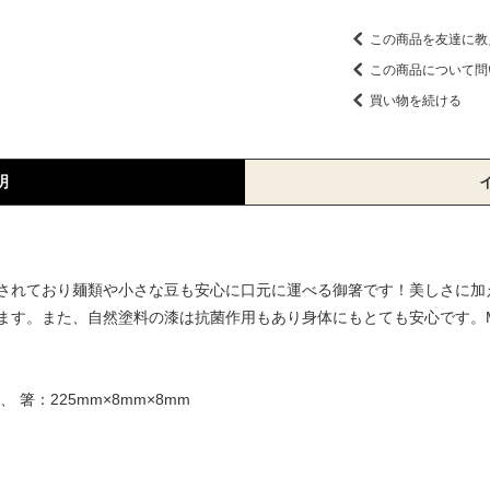
この商品を友達に教
この商品について問
買い物を続ける
明
されており麺類や小さな豆も安心に口元に運べる御箸です！美しさに加
ます。また、自然塗料の漆は抗菌作用もあり身体にもとても安心です。
、 箸：225mm×8mm×8mm