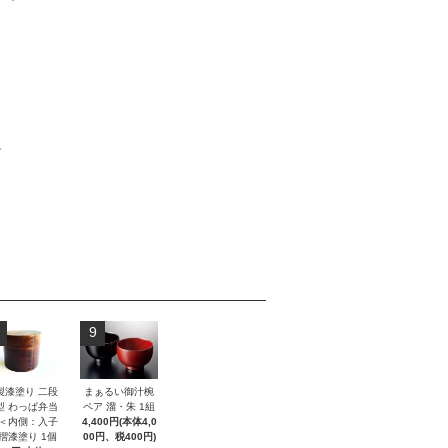
。
9
製漆塗り 二段
まぁるい御汁椀
型 わっぱ弁当
ペア 溜・朱 1組
 ＜内側：入子
4,400円(本体4,0
 摺漆塗り 1個
00円、税400円)