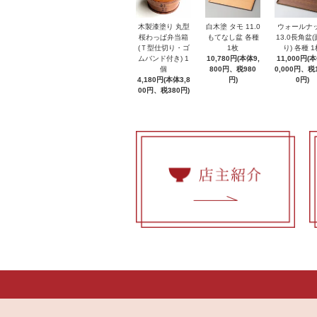
木製漆塗り 丸型
白木塗 タモ 11.0
ウォールナ
桜わっぱ弁当箱
もてなし盆 各種
13.0長角盆
(Ｔ型仕切り・ゴ
1枚
り) 各種 1
ムバンド付き) 1
10,780円(本体9,
11,000円(
個
800円、税980
0,000円、税1
4,180円(本体3,8
円)
0円)
00円、税380円)