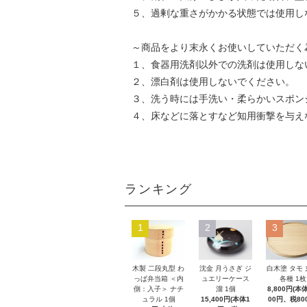
５、過剰な重さがかかる状態では使用し
～商品をより末永くお使いしていただく
１、食器用洗剤以外での洗剤は使用しな
２、漂白剤は使用しないでください。
３、洗う時には手洗い・柔らかいスポン
４、床などに落とすなど知用衝撃を与え
ランキング
1
2
3
木製 二段丸型 わ
沈金 月うさぎ ジ
白木塗 タモ
っぱ弁当箱 ＜内
ュエリーケース
各種 1枚
側：入子＞ ナチ
溜 1個
8,800円(本体
ュラル 1個
15,400円(本体1
00円、税80