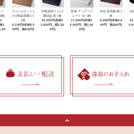
ット
ウォールナット1
半艶漆塗り 11.0
彩漆 ディナープ
布目 多用膳 曙 1
沈
(面取
0.0角盆(面取り)
隅切盆 黒 1枚
レート 白 1枚
枚
枚
1枚
25,300円(本体2
17,600円(本体1
5,280円(本体4,8
33
本体1
9,130円(本体8,3
3,000円、税2,30
6,000円、税1,60
00円、税480円)
0,
,00
00円、税830円)
0円)
0円)