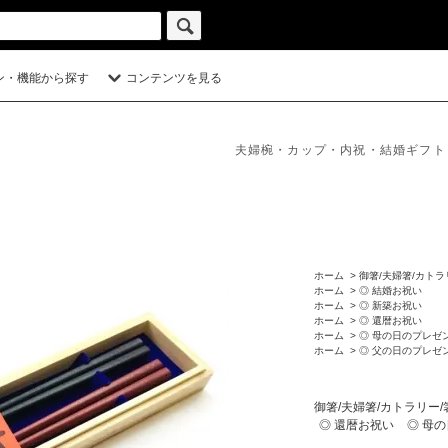
ン・機能から探す
コンテンツを見る
夫婦椀・カップ・内祝・結婚ギフト
ホーム
>
御箸/夫婦箸/カトラ
ホーム
>
◎ 結婚お祝い
ホーム
>
◎ 新築お祝い
ホーム
>
◎ 還暦お祝い
ホーム
>
◎ 母の日のプレゼ
ホーム
>
◎ 父の日のプレゼ
御箸/夫婦箸/カトラリー
◎ 還暦お祝い
◎ 母