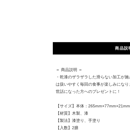
商品説
＝ 商品説明 ＝
・乾漆のザラザラした滑らない加工が施
は扱いやすく毎回の食事が楽しみになり
世話になった方へのプレゼントに！
【サイズ】本体：265mm×77mm×21mm
【材質】木製、漆
【製法】漆塗り、手塗り
【入数】2膳