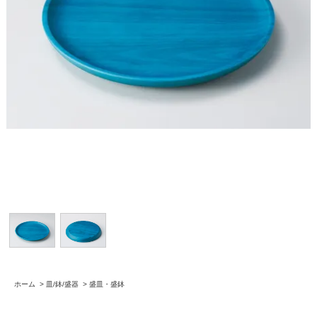
ホーム
>
皿/鉢/盛器
>
盛皿・盛鉢