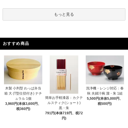
もっと見る
おすすめ商品
木製 小判型 わっぱ弁当
洗浄機・レンジ対応：春
箱 大 (T型仕切付き) ナチ
秋 夫婦汁椀 溜・朱 1組
簡単お手軽漆器：カクテ
ュラル 1個
5,500円(本体5,000円、
ルスティク(ショート)
3,960円(本体3,600円、
税500円)
黒・朱
税360円)
791円(本体719円、税72
円)