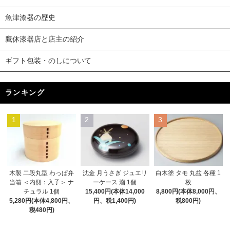
魚津漆器の歴史
鷹休漆器店と店主の紹介
ギフト包装・のしについて
ランキング
1
2
3
木製 二段丸型 わっぱ弁
沈金 月うさぎ ジュエリ
白木塗 タモ 丸盆 各種 1
当箱 ＜内側：入子＞ ナ
ーケース 溜 1個
枚
チュラル 1個
15,400円(本体14,000
8,800円(本体8,000円、
5,280円(本体4,800円、
円、税1,400円)
税800円)
税480円)