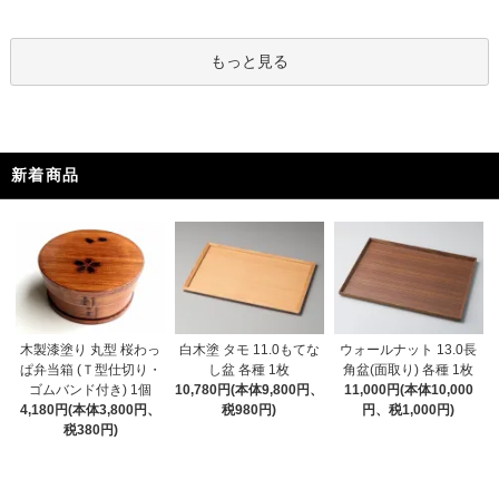
もっと見る
新着商品
木製漆塗り 丸型 桜わっ
白木塗 タモ 11.0もてな
ウォールナット 13.0長
ぱ弁当箱 (Ｔ型仕切り・
し盆 各種 1枚
角盆(面取り) 各種 1枚
ゴムバンド付き) 1個
10,780円(本体9,800円、
11,000円(本体10,000
4,180円(本体3,800円、
税980円)
円、税1,000円)
税380円)