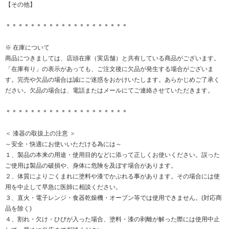
【その他】
＊＊＊＊＊＊＊＊＊＊＊＊＊＊＊＊＊＊＊＊
※ 在庫について
商品につきましては、店頭在庫（実店舗）と共有している商品がございます。
「在庫有り」の表示があっても、ご注文後に欠品が発生する場合がございま
す。完売や欠品の場合は誠にご迷惑をおかけいたします。あらかじめご了承く
ださい。欠品の場合は、電話またはメールにてご連絡させていただきます。
＊＊＊＊＊＊＊＊＊＊＊＊＊＊＊＊＊＊＊＊
＜ 漆器の取扱上の注意 ＞
～安全・快適にお使いいただける為には～
１、製品の本来の用途・使用目的などに添って正しくお使いください。誤った
ご使用は製品の破損や、身体に危険を及ぼす場合があります。
２、体質によりごくまれに塗料や漆でかぶれる事があります。その場合には使
用を中止して早急に医師に相談ください。
３、直火・電子レンジ・食器乾燥機・オーブン等では使用できません。(対応商
品を除く)
４、割れ・欠け・ひびが入った場合、塗料・漆の剥離が解った際には使用中止