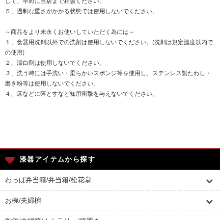
して、早めに当店まで相談ください。
５、過剰な重さがかかる状態では使用しないでください。
～商品をより末永くお使いしていただく為には～
１、食器用洗剤以外での洗剤は使用しないでください。(洗剤は規定濃度以内で
の使用)
２、漂白剤は使用しないでください。
３、洗う時には手洗い・柔らかいスポンジ等を使用し、ステンレス製たわし・
磨き粉等は使用しないでください。
４、床などに落とすなど知用衝撃を与えないでください。
漆器アイテムから探す
わっぱ弁当箱/弁当箱/松花堂
お椀/夫婦椀