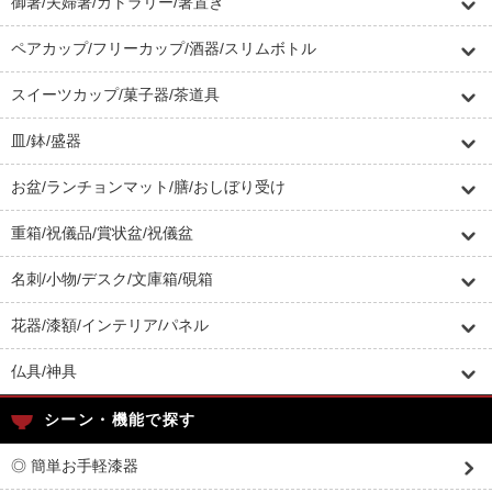
御箸/夫婦箸/カトラリー/箸置き
ペアカップ/フリーカップ/酒器/スリムボトル
スイーツカップ/菓子器/茶道具
皿/鉢/盛器
お盆/ランチョンマット/膳/おしぼり受け
重箱/祝儀品/賞状盆/祝儀盆
名刺/小物/デスク/文庫箱/硯箱
花器/漆額/インテリア/パネル
仏具/神具
シーン・機能で探す
◎ 簡単お手軽漆器