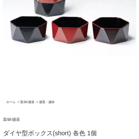
ホーム
>
皿/鉢/盛器
>
盛皿・盛鉢
皿/鉢/盛器
ダイヤ型ボックス(short) 各色 1個