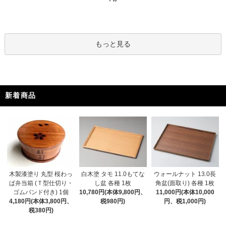
もっと見る
新着商品
木製漆塗り 丸型 桜わっ
白木塗 タモ 11.0もてな
ウォールナット 13.0長
ぱ弁当箱 (Ｔ型仕切り・
し盆 各種 1枚
角盆(面取り) 各種 1枚
ゴムバンド付き) 1個
10,780円(本体9,800円、
11,000円(本体10,000
4,180円(本体3,800円、
税980円)
円、税1,000円)
税380円)