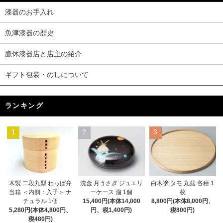
漆器のお手入れ
魚津漆器の歴史
鷹休漆器店と店主の紹介
ギフト包装・のしについて
ランキング
1
2
3
木製 二段丸型 わっぱ弁
沈金 月うさぎ ジュエリ
白木塗 タモ 丸盆 各種 1
当箱 ＜内側：入子＞ ナ
ーケース 溜 1個
枚
チュラル 1個
15,400円(本体14,000
8,800円(本体8,000円、
5,280円(本体4,800円、
円、税1,400円)
税800円)
税480円)