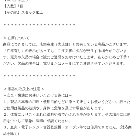
【入数】1個
【その他】スタック加工
＊＊＊＊＊＊＊＊＊＊＊＊＊＊＊＊＊＊＊＊
※ 在庫について
商品につきましては、店頭在庫（実店舗）と共有している商品がございます。
「在庫有り」の表示があっても、ご注文後に欠品が発生する場合がございま
す。完売や欠品の場合は誠にご迷惑をおかけいたします。あらかじめご了承く
ださい。欠品の場合は、電話またはメールにてご連絡させていただきます。
＊＊＊＊＊＊＊＊＊＊＊＊＊＊＊＊＊＊＊＊
＜ 漆器の取扱上の注意 ＞
～安全・快適にお使いいただける為には～
１、製品の本来の用途・使用目的などに添って正しくお使いください。誤った
ご使用は製品の破損や、身体に危険を及ぼす場合があります。
２、体質によりごくまれに塗料や漆でかぶれる事があります。その場合には使
用を中止して早急に医師に相談ください。
３、直火・電子レンジ・食器乾燥機・オーブン等では使用できません。(対応商
品を除く)