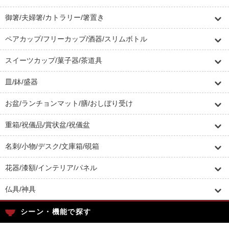
御箸/夫婦箸/カトラリー/箸置き
ペアカップ/フリーカップ/酒器/スリムボトル
スイーツカップ/菓子器/茶道具
皿/鉢/盛器
お盆/ランチョンマット/膳/おしぼり受け
重箱/祝儀品/賞状盆/祝儀盆
名刺/小物/デスク/文庫箱/硯箱
花器/漆額/インテリア/パネル
仏具/神具
シーン・機能で探す