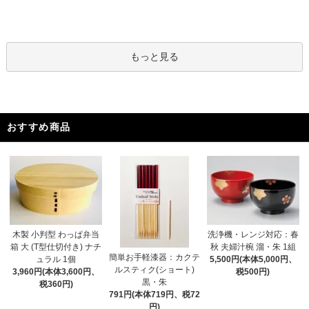
もっと見る
おすすめ商品
木製 小判型 わっぱ弁当
洗浄機・レンジ対応：春
箱 大 (T型仕切付き) ナチ
秋 夫婦汁椀 溜・朱 1組
簡単お手軽漆器：カクテ
ュラル 1個
5,500円(本体5,000円、
ルスティク(ショート)
3,960円(本体3,600円、
税500円)
黒・朱
税360円)
791円(本体719円、税72
円)