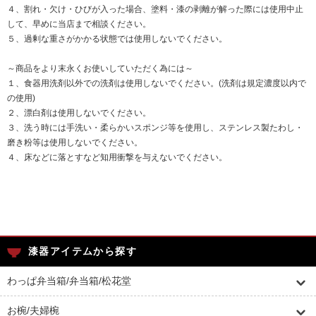
４、割れ・欠け・ひびが入った場合、塗料・漆の剥離が解った際には使用中止
して、早めに当店まで相談ください。
５、過剰な重さがかかる状態では使用しないでください。
～商品をより末永くお使いしていただく為には～
１、食器用洗剤以外での洗剤は使用しないでください。(洗剤は規定濃度以内で
の使用)
２、漂白剤は使用しないでください。
３、洗う時には手洗い・柔らかいスポンジ等を使用し、ステンレス製たわし・
磨き粉等は使用しないでください。
４、床などに落とすなど知用衝撃を与えないでください。
漆器アイテムから探す
わっぱ弁当箱/弁当箱/松花堂
お椀/夫婦椀