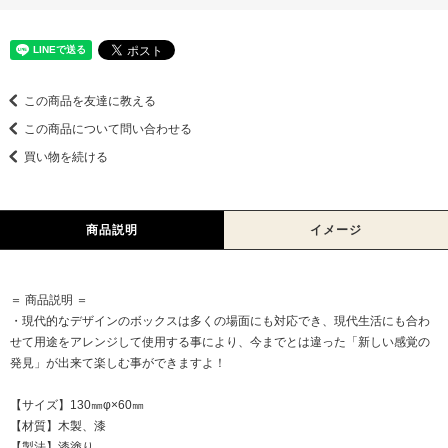
この商品を友達に教える
この商品について問い合わせる
買い物を続ける
商品説明
イメージ
＝ 商品説明 ＝
・現代的なデザインのボックスは多くの場面にも対応でき、現代生活にも合わ
せて用途をアレンジして使用する事により、今までとは違った「新しい感覚の
発見」が出来て楽しむ事ができますよ！
【サイズ】130㎜φ×60㎜
【材質】木製、漆
【製法】漆塗り