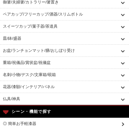
御箸/夫婦箸/カトラリー/箸置き
ペアカップ/フリーカップ/酒器/スリムボトル
スイーツカップ/菓子器/茶道具
皿/鉢/盛器
お盆/ランチョンマット/膳/おしぼり受け
重箱/祝儀品/賞状盆/祝儀盆
名刺/小物/デスク/文庫箱/硯箱
花器/漆額/インテリア/パネル
仏具/神具
シーン・機能で探す
◎ 簡単お手軽漆器