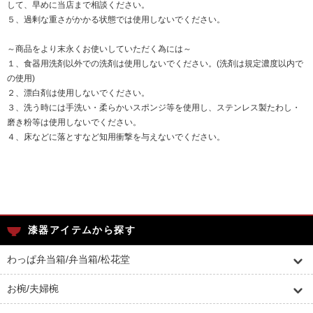
して、早めに当店まで相談ください。
５、過剰な重さがかかる状態では使用しないでください。
～商品をより末永くお使いしていただく為には～
１、食器用洗剤以外での洗剤は使用しないでください。(洗剤は規定濃度以内で
の使用)
２、漂白剤は使用しないでください。
３、洗う時には手洗い・柔らかいスポンジ等を使用し、ステンレス製たわし・
磨き粉等は使用しないでください。
４、床などに落とすなど知用衝撃を与えないでください。
漆器アイテムから探す
わっぱ弁当箱/弁当箱/松花堂
お椀/夫婦椀