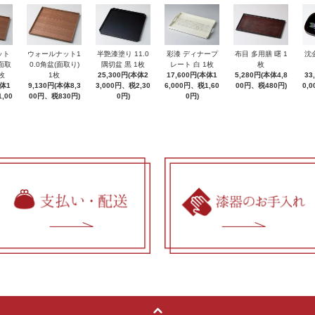
ット
ウォールナット1
半艶漆塗り 11.0
彩漆 ディナープ
布目 多用膳 曙 1
沈
(面取
0.0角盆(面取り)
隅切盆 黒 1枚
レート 白 1枚
枚
枚
1枚
25,300円(本体2
17,600円(本体1
5,280円(本体4,8
33
本体1
9,130円(本体8,3
3,000円、税2,30
6,000円、税1,60
00円、税480円)
0,
,00
00円、税830円)
0円)
0円)