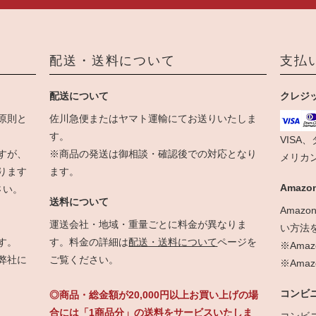
配送・送料について
支払
配送について
クレジ
原則と
佐川急便またはヤマト運輸にてお送りいたしま
す。
VISA
すが、
※商品の発送は御相談・確認後での対応となり
メリカ
ります
ます。
Amazon
さい。
送料について
Amaz
運送会社・地域・重量ごとに料金が異なりま
い方法
す。
す。料金の詳細は
配送・送料について
ページを
※Ama
弊社に
ご覧ください。
※Am
コンビ
◎商品・総金額が20,000円以上お買い上げの場
合には「1商品分」の送料をサービスいたしま