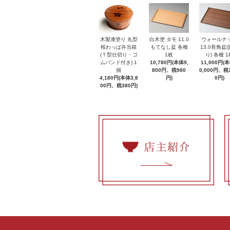
木製漆塗り 丸型
白木塗 タモ 11.0
ウォールナ
桜わっぱ弁当箱
もてなし盆 各種
13.0長角盆
(Ｔ型仕切り・ゴ
1枚
り) 各種 1
ムバンド付き) 1
10,780円(本体9,
11,000円(
個
800円、税980
0,000円、税1
4,180円(本体3,8
円)
0円)
00円、税380円)