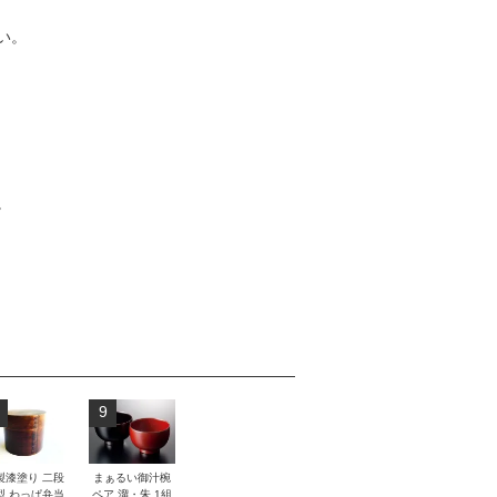
い。
。
9
製漆塗り 二段
まぁるい御汁椀
型 わっぱ弁当
ペア 溜・朱 1組