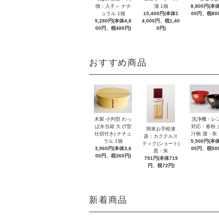
側：入子＞ ナチ
溜 1個
8,800円(本体
ュラル 1個
15,400円(本体1
00円、税80
5,280円(本体4,8
4,000円、税1,40
00円、税480円)
0円)
おすすめ商品
木製 小判型 わっ
洗浄機・レ
ぱ弁当箱 大 (T型
対応：春秋 
簡単お手軽漆
仕切付き) ナチュ
汁椀 溜・朱 
器：カクテルス
ラル 1個
5,500円(本体
ティク(ショート)
3,960円(本体3,6
00円、税50
黒・朱
00円、税360円)
791円(本体719
円、税72円)
新着商品