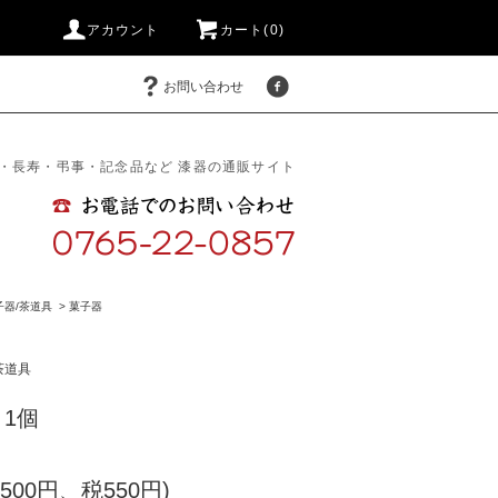
アカウント
カート(0)
お問い合わせ
・長寿・弔事・記念品など 漆器の通販サイト
子器/茶道具
>
菓子器
茶道具
 1個
,500円、税550円)