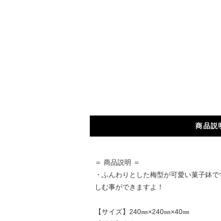
商品説
＝ 商品説明 ＝
・ふんわりとした梅型が可愛い菓子鉢で
しむ事ができますよ！
【サイズ】240㎜×240㎜×40㎜