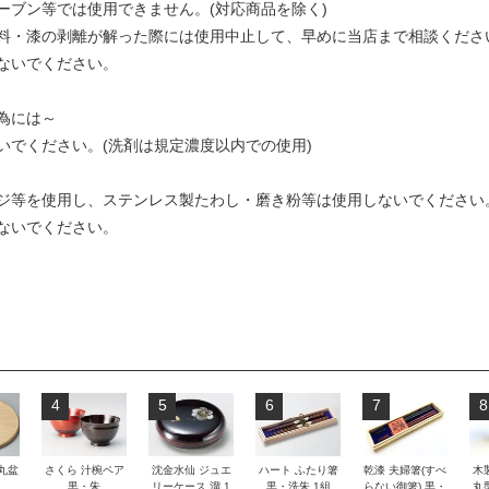
ーブン等では使用できません。(対応商品を除く)
料・漆の剥離が解った際には使用中止して、早めに当店まで相談くださ
ないでください。
為には～
いでください。(洗剤は規定濃度以内での使用)
ジ等を使用し、ステンレス製たわし・磨き粉等は使用しないでください
ないでください。
4
5
6
7
8
 丸盆
さくら 汁椀ペア
沈金水仙 ジュエ
ハート ふたり箸
乾漆 夫婦箸(すべ
木
黒・朱
リーケース 溜 1
黒・洗朱 1組
らない御箸) 黒・
丸