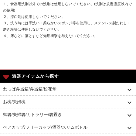
１、食器用洗剤以外での洗剤は使用しないでください。(洗剤は規定濃度以内で
の使用)
２、漂白剤は使用しないでください。
３、洗う時には手洗い・柔らかいスポンジ等を使用し、ステンレス製たわし・
磨き粉等は使用しないでください。
４、床などに落とすなど知用衝撃を与えないでください。
漆器アイテムから探す
わっぱ弁当箱/弁当箱/松花堂
お椀/夫婦椀
御箸/夫婦箸/カトラリー/箸置き
ペアカップ/フリーカップ/酒器/スリムボトル