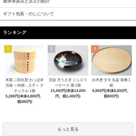
鷹休漆器店と店主の紹介
ギフト包装・のしについて
ランキング
1
2
3
木製 二段丸型 わっぱ弁
沈金 月うさぎ ジュエリ
白木塗 タモ 丸盆 各種 1
当箱 ＜内側：入子＞ ナ
ーケース 溜 1個
枚
チュラル 1個
15,400円(本体14,000
8,800円(本体8,000円、
5,280円(本体4,800円、
円、税1,400円)
税800円)
税480円)
もっと見る