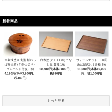
新着商品
木製漆塗り 丸型 桜わっ
白木塗 タモ 11.0もてな
ウォールナット 13.0長
ぱ弁当箱 (Ｔ型仕切り・
し盆 各種 1枚
角盆(面取り) 各種 1枚
ゴムバンド付き) 1個
10,780円(本体9,800円、
11,000円(本体10,000
4,180円(本体3,800円、
税980円)
円、税1,000円)
税380円)
もっと見る