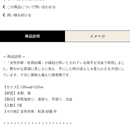
この商品について問い合わせる
買い物を続ける
商品説明
イメージ
＝ 商品説明 ＝
・『女性作家：松原紗霧』が縁起が良いとされている南天を沈金で表現しまし
た。艶やかな質感に美しさに加え、手にした時の温もり＆柔らかさを大切にし
ています。十分に風格も備えた雑煮椀です。
【サイズ】136㎜φ×110㎜
【材質】木製、漆
【製法】本堅地塗り、漆塗り、手塗り、沈金
【入数】1客
【その他】女性作家：松原 紗霧 作
＊＊＊＊＊＊＊＊＊＊＊＊＊＊＊＊＊＊＊＊