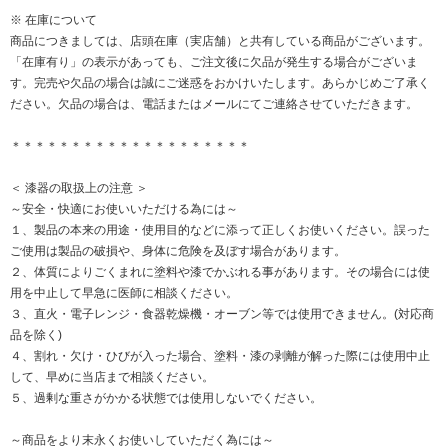
※ 在庫について
商品につきましては、店頭在庫（実店舗）と共有している商品がございます。
「在庫有り」の表示があっても、ご注文後に欠品が発生する場合がございま
す。完売や欠品の場合は誠にご迷惑をおかけいたします。あらかじめご了承く
ださい。欠品の場合は、電話またはメールにてご連絡させていただきます。
＊＊＊＊＊＊＊＊＊＊＊＊＊＊＊＊＊＊＊＊
＜ 漆器の取扱上の注意 ＞
～安全・快適にお使いいただける為には～
１、製品の本来の用途・使用目的などに添って正しくお使いください。誤った
ご使用は製品の破損や、身体に危険を及ぼす場合があります。
２、体質によりごくまれに塗料や漆でかぶれる事があります。その場合には使
用を中止して早急に医師に相談ください。
３、直火・電子レンジ・食器乾燥機・オーブン等では使用できません。(対応商
品を除く)
４、割れ・欠け・ひびが入った場合、塗料・漆の剥離が解った際には使用中止
して、早めに当店まで相談ください。
５、過剰な重さがかかる状態では使用しないでください。
～商品をより末永くお使いしていただく為には～