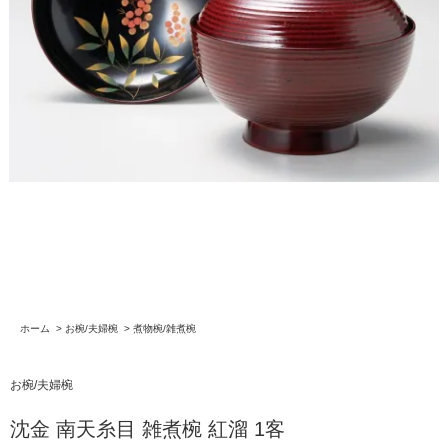
ホーム
>
お椀/夫婦椀
>
煮物椀/雑煮椀
お椀/夫婦椀
沈金 南天糸目 雑煮椀 紅溜 1客