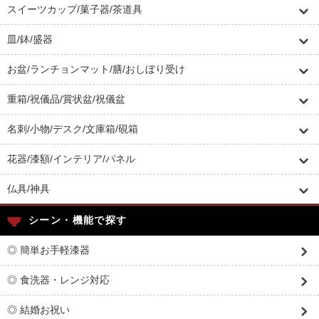
スイーツカップ/菓子器/茶道具
皿/鉢/盛器
お盆/ランチョンマット/膳/おしぼり受け
重箱/祝儀品/賞状盆/祝儀盆
名刺/小物/デスク/文庫箱/硯箱
花器/漆額/インテリア/パネル
仏具/神具
シーン・機能で探す
◎ 簡単お手軽漆器
◎ 食洗器・レンジ対応
◎ 結婚お祝い