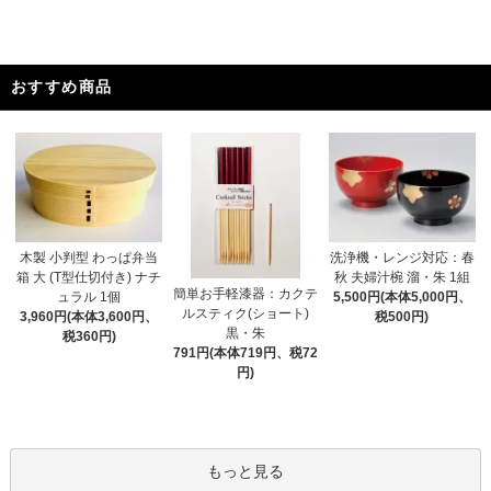
おすすめ商品
木製 小判型 わっぱ弁当
洗浄機・レンジ対応：春
箱 大 (T型仕切付き) ナチ
秋 夫婦汁椀 溜・朱 1組
簡単お手軽漆器：カクテ
ュラル 1個
5,500円(本体5,000円、
ルスティク(ショート)
3,960円(本体3,600円、
税500円)
黒・朱
税360円)
791円(本体719円、税72
円)
もっと見る