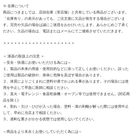
※ 在庫について
商品につきましては、店頭在庫（実店舗）と共有している商品がございます。
「在庫有り」の表示があっても、ご注文後に欠品が発生する場合がございま
す。完売や欠品の場合は誠にご迷惑をおかけいたします。あらかじめご了承く
ださい。欠品の場合は、電話またはメールにてご連絡させていただきます。
＊＊＊＊＊＊＊＊＊＊＊＊＊＊＊＊＊＊＊＊
＜ 漆器の取扱上の注意 ＞
～安全・快適にお使いいただける為には～
１、製品の本来の用途・使用目的などに添って正しくお使いください。誤った
ご使用は製品の破損や、身体に危険を及ぼす場合があります。
２、体質によりごくまれに塗料や漆でかぶれる事があります。その場合には使
用を中止して早急に医師に相談ください。
３、直火・電子レンジ・食器乾燥機・オーブン等では使用できません。(対応商
品を除く)
４、割れ・欠け・ひびが入った場合、塗料・漆の剥離が解った際には使用中止
して、早めに当店まで相談ください。
５、過剰な重さがかかる状態では使用しないでください。
～商品をより末永くお使いしていただく為には～