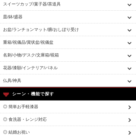
スイーツカップ/菓子器/茶道具
皿/鉢/盛器
お盆/ランチョンマット/膳/おしぼり受け
重箱/祝儀品/賞状盆/祝儀盆
名刺/小物/デスク/文庫箱/硯箱
花器/漆額/インテリア/パネル
仏具/神具
シーン・機能で探す
◎ 簡単お手軽漆器
◎ 食洗器・レンジ対応
◎ 結婚お祝い