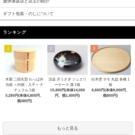
鷹休漆器店と店主の紹介
ギフト包装・のしについて
ランキング
1
2
3
木製 二段丸型 わっぱ弁
沈金 月うさぎ ジュエリ
白木塗 タモ 丸盆 各種 1
当箱 ＜内側：入子＞ ナ
ーケース 溜 1個
枚
チュラル 1個
15,400円(本体14,000
8,800円(本体8,000円、
5,280円(本体4,800円、
円、税1,400円)
税800円)
税480円)
もっと見る