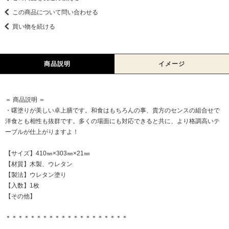
この商品について問い合わせる
買い物を続ける
商品説明
イメージ
＝ 商品説明 ＝
・曙塗りが美しい卓上膳です。和食はもちろんの事、貴方のセンスの組合せで
洋食とも相性も抜群です。多くの場面にも対応できると共に、より格調高いテ
ーブルが仕上がりますよ！
【サイズ】410㎜×303㎜×21㎜
【材質】木製、ウレタン
【製法】ウレタン塗り
【入数】1枚
【その他】
＊＊＊＊＊＊＊＊＊＊＊＊＊＊＊＊＊＊＊＊