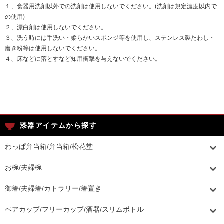
１、食器用洗剤以外での洗剤は使用しないでください。(洗剤は規定濃度以内で
の使用)
２、漂白剤は使用しないでください。
３、洗う時には手洗い・柔らかいスポンジ等を使用し、ステンレス製たわし・
磨き粉等は使用しないでください。
４、床などに落とすなど知用衝撃を与えないでください。
漆器アイテムから探す
わっぱ弁当箱/弁当箱/松花堂
お椀/夫婦椀
御箸/夫婦箸/カトラリー/箸置き
ペアカップ/フリーカップ/酒器/スリムボトル