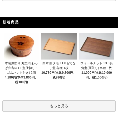
新着商品
木製漆塗り 丸型 桜わっ
白木塗 タモ 11.0もてな
ウォールナット 13.0長
ぱ弁当箱 (Ｔ型仕切り・
し盆 各種 1枚
角盆(面取り) 各種 1枚
ゴムバンド付き) 1個
10,780円(本体9,800円、
11,000円(本体10,000
4,180円(本体3,800円、
税980円)
円、税1,000円)
税380円)
もっと見る