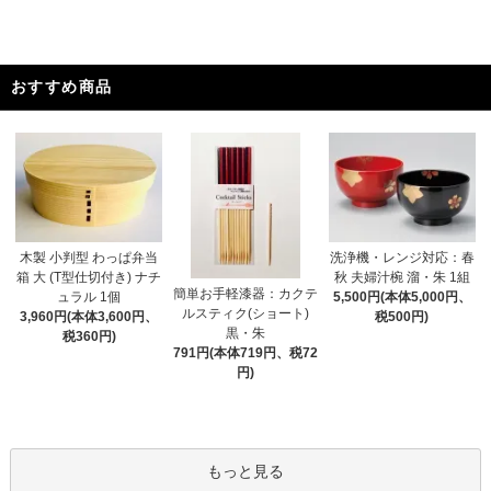
おすすめ商品
木製 小判型 わっぱ弁当
洗浄機・レンジ対応：春
箱 大 (T型仕切付き) ナチ
秋 夫婦汁椀 溜・朱 1組
簡単お手軽漆器：カクテ
ュラル 1個
5,500円(本体5,000円、
ルスティク(ショート)
3,960円(本体3,600円、
税500円)
黒・朱
税360円)
791円(本体719円、税72
円)
もっと見る