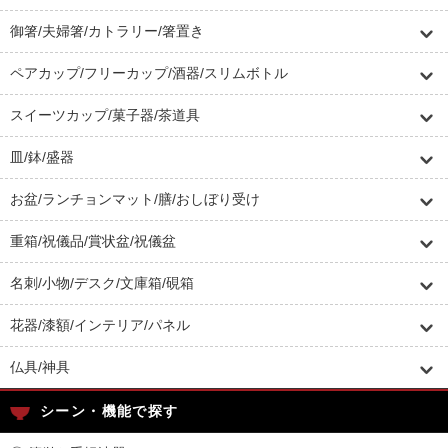
御箸/夫婦箸/カトラリー/箸置き
ペアカップ/フリーカップ/酒器/スリムボトル
スイーツカップ/菓子器/茶道具
皿/鉢/盛器
お盆/ランチョンマット/膳/おしぼり受け
重箱/祝儀品/賞状盆/祝儀盆
名刺/小物/デスク/文庫箱/硯箱
花器/漆額/インテリア/パネル
仏具/神具
シーン・機能で探す