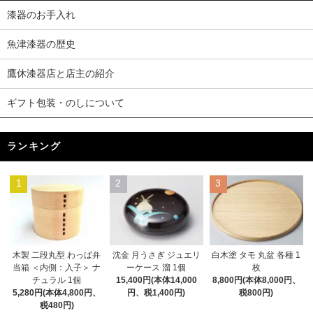
漆器のお手入れ
魚津漆器の歴史
鷹休漆器店と店主の紹介
ギフト包装・のしについて
ランキング
1
2
3
木製 二段丸型 わっぱ弁
沈金 月うさぎ ジュエリ
白木塗 タモ 丸盆 各種 1
当箱 ＜内側：入子＞ ナ
ーケース 溜 1個
枚
チュラル 1個
15,400円(本体14,000
8,800円(本体8,000円、
5,280円(本体4,800円、
円、税1,400円)
税800円)
税480円)