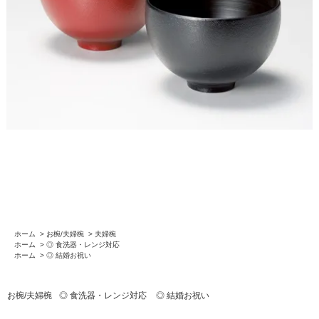
ホーム
>
お椀/夫婦椀
>
夫婦椀
ホーム
>
◎ 食洗器・レンジ対応
ホーム
>
◎ 結婚お祝い
お椀/夫婦椀
◎ 食洗器・レンジ対応
◎ 結婚お祝い