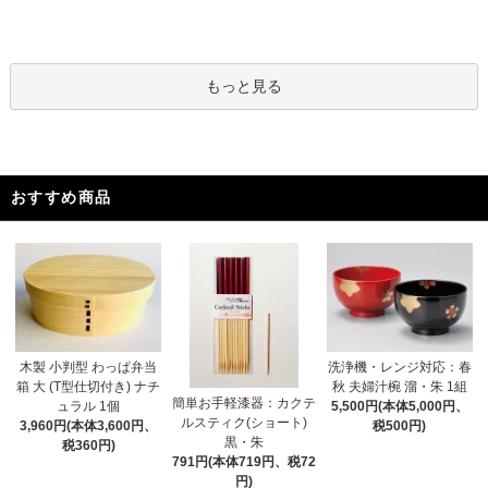
もっと見る
おすすめ商品
木製 小判型 わっぱ弁当
洗浄機・レンジ対応：春
箱 大 (T型仕切付き) ナチ
秋 夫婦汁椀 溜・朱 1組
簡単お手軽漆器：カクテ
ュラル 1個
5,500円(本体5,000円、
ルスティク(ショート)
3,960円(本体3,600円、
税500円)
黒・朱
税360円)
791円(本体719円、税72
円)