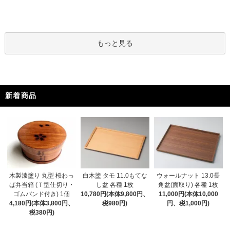
もっと見る
新着商品
木製漆塗り 丸型 桜わっ
白木塗 タモ 11.0もてな
ウォールナット 13.0長
ぱ弁当箱 (Ｔ型仕切り・
し盆 各種 1枚
角盆(面取り) 各種 1枚
ゴムバンド付き) 1個
10,780円(本体9,800円、
11,000円(本体10,000
4,180円(本体3,800円、
税980円)
円、税1,000円)
税380円)