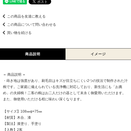
この商品を友達に教える
この商品について問い合わせる
買い物を続ける
商品説明
イメージ
＝ 商品説明 ＝
・蒔き地は強度があり、刷毛目はキズが目立ちにくい2つの技法で制作された汁
椀です。ご家庭に備えられている洗浄機に対応しており、新生活にも「お薦
め」の夫婦椀！二客の椀はお二人だけの器として末永く御愛用いただけます。
また、御使用いただける程に味わい深くなります。
【サイズ】108㎜φ×75㎜
【材質】木合、漆
【製法】漆塗り、手塗り
【入数】2客