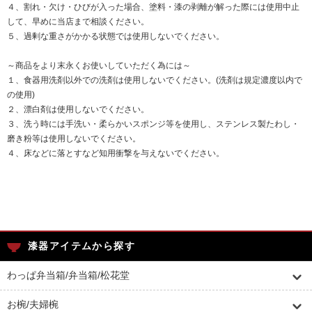
４、割れ・欠け・ひびが入った場合、塗料・漆の剥離が解った際には使用中止
して、早めに当店まで相談ください。
５、過剰な重さがかかる状態では使用しないでください。
～商品をより末永くお使いしていただく為には～
１、食器用洗剤以外での洗剤は使用しないでください。(洗剤は規定濃度以内で
の使用)
２、漂白剤は使用しないでください。
３、洗う時には手洗い・柔らかいスポンジ等を使用し、ステンレス製たわし・
磨き粉等は使用しないでください。
４、床などに落とすなど知用衝撃を与えないでください。
漆器アイテムから探す
わっぱ弁当箱/弁当箱/松花堂
お椀/夫婦椀