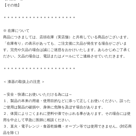
【その他】
＊＊＊＊＊＊＊＊＊＊＊＊＊＊＊＊＊＊＊＊
※ 在庫について
商品につきましては、店頭在庫（実店舗）と共有している商品がございます。
「在庫有り」の表示があっても、ご注文後に欠品が発生する場合がございま
す。完売や欠品の場合は誠にご迷惑をおかけいたします。あらかじめご了承く
ださい。欠品の場合は、電話またはメールにてご連絡させていただきます。
＊＊＊＊＊＊＊＊＊＊＊＊＊＊＊＊＊＊＊＊
＜ 漆器の取扱上の注意 ＞
～安全・快適にお使いいただける為には～
１、製品の本来の用途・使用目的などに添って正しくお使いください。誤った
ご使用は製品の破損や、身体に危険を及ぼす場合があります。
２、体質によりごくまれに塗料や漆でかぶれる事があります。その場合には使
用を中止して早急に医師に相談ください。
３、直火・電子レンジ・食器乾燥機・オーブン等では使用できません。(対応商
品を除く)