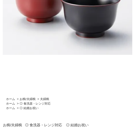
ホーム
>
お椀/夫婦椀
>
夫婦椀
ホーム
>
◎ 食洗器・レンジ対応
ホーム
>
◎ 結婚お祝い
お椀/夫婦椀
◎ 食洗器・レンジ対応
◎ 結婚お祝い