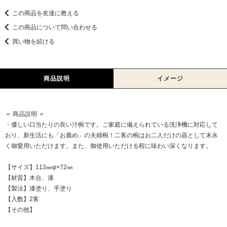
この商品を友達に教える
この商品について問い合わせる
買い物を続ける
商品説明
イメージ
＝ 商品説明 ＝
・優しい口当たりの良い汁椀です。ご家庭に備えられている洗浄機に対応して
おり、新生活にも「お薦め」の夫婦椀！二客の椀はお二人だけの器として末永
く御愛用いただけます。また、御使用いただける程に味わい深くなります。
【サイズ】113㎜φ×72㎜
【材質】木合、漆
【製法】漆塗り、手塗り
【入数】2客
【その他】