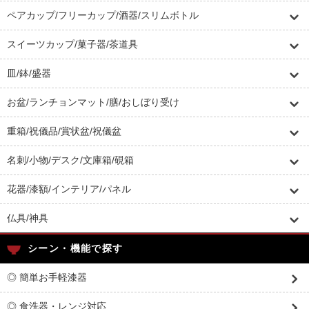
ペアカップ/フリーカップ/酒器/スリムボトル
スイーツカップ/菓子器/茶道具
皿/鉢/盛器
お盆/ランチョンマット/膳/おしぼり受け
重箱/祝儀品/賞状盆/祝儀盆
名刺/小物/デスク/文庫箱/硯箱
花器/漆額/インテリア/パネル
仏具/神具
シーン・機能で探す
◎ 簡単お手軽漆器
◎ 食洗器・レンジ対応