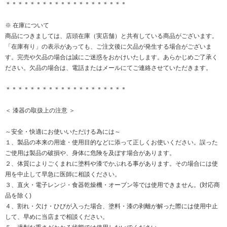
＊＊＊＊＊＊＊＊＊＊＊＊＊＊＊＊＊＊＊＊
※ 在庫について
商品につきましては、店頭在庫（実店舗）と共有している商品がございます。
「在庫有り」の表示があっても、ご注文後に欠品が発生する場合がございま
す。完売や欠品の場合は誠にご迷惑をおかけいたします。あらかじめご了承く
ださい。欠品の場合は、電話またはメールにてご連絡させていただきます。
＊＊＊＊＊＊＊＊＊＊＊＊＊＊＊＊＊＊＊＊
＜ 漆器の取扱上の注意 ＞
～安全・快適にお使いいただける為には～
１、製品の本来の用途・使用目的などに添って正しくお使いください。誤った
ご使用は製品の破損や、身体に危険を及ぼす場合があります。
２、体質によりごくまれに塗料や漆でかぶれる事があります。その場合には使
用を中止して早急に医師に相談ください。
３、直火・電子レンジ・食器乾燥機・オーブン等では使用できません。(対応商
品を除く)
４、割れ・欠け・ひびが入った場合、塗料・漆の剥離が解った際には使用中止
して、早めに当店まで相談ください。