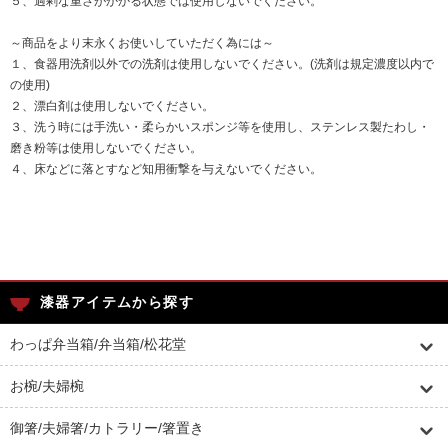
５、過剰な重さがかかる状態では使用しないでください。
～商品をより末永くお使いしていただく為には～
１、食器用洗剤以外での洗剤は使用しないでください。(洗剤は規定濃度以内で
の使用)
２、漂白剤は使用しないでください。
３、洗う時には手洗い・柔らかいスポンジ等を使用し、ステンレス製たわし・
磨き粉等は使用しないでください。
４、床などに落とすなど知用衝撃を与えないでください。
漆器アイテムから探す
わっぱ弁当箱/弁当箱/松花堂
お椀/夫婦椀
御箸/夫婦箸/カトラリー/箸置き