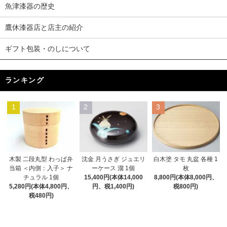
魚津漆器の歴史
鷹休漆器店と店主の紹介
ギフト包装・のしについて
ランキング
1
2
3
木製 二段丸型 わっぱ弁
沈金 月うさぎ ジュエリ
白木塗 タモ 丸盆 各種 1
当箱 ＜内側：入子＞ ナ
ーケース 溜 1個
枚
チュラル 1個
15,400円(本体14,000
8,800円(本体8,000円、
5,280円(本体4,800円、
円、税1,400円)
税800円)
税480円)