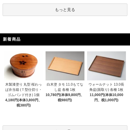
もっと見る
新着商品
木製漆塗り 丸型 桜わっ
白木塗 タモ 11.0もてな
ウォールナット 13.0長
ぱ弁当箱 (Ｔ型仕切り・
し盆 各種 1枚
角盆(面取り) 各種 1枚
ゴムバンド付き) 1個
10,780円(本体9,800円、
11,000円(本体10,000
4,180円(本体3,800円、
税980円)
円、税1,000円)
税380円)