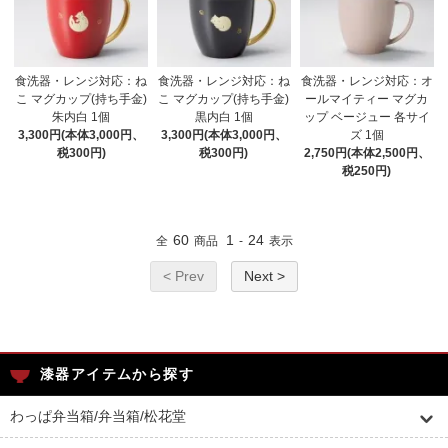
食洗器・レンジ対応：ね
食洗器・レンジ対応：ね
食洗器・レンジ対応：オ
こ マグカップ(持ち手金)
こ マグカップ(持ち手金)
ールマイティー マグカ
朱内白 1個
黒内白 1個
ップ ベージュー 各サイ
3,300円(本体3,000円、
3,300円(本体3,000円、
ズ 1個
税300円)
税300円)
2,750円(本体2,500円、
税250円)
60
1
24
全
商品
-
表示
< Prev
Next >
漆器アイテムから探す
わっぱ弁当箱/弁当箱/松花堂