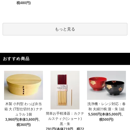
税480円)
もっと見る
おすすめ商品
木製 小判型 わっぱ弁当
洗浄機・レンジ対応：春
箱 大 (T型仕切付き) ナチ
秋 夫婦汁椀 溜・朱 1組
簡単お手軽漆器：カクテ
ュラル 1個
5,500円(本体5,000円、
ルスティク(ショート)
3,960円(本体3,600円、
税500円)
黒・朱
税360円)
791円(本体719円、税72