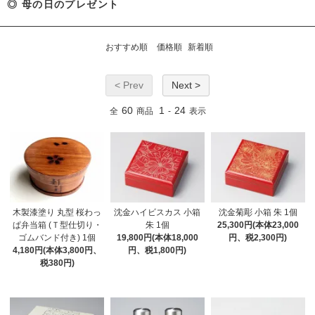
◎ 母の日のプレゼント
おすすめ順
価格順
新着順
< Prev
Next >
60
1
24
全
商品
-
表示
木製漆塗り 丸型 桜わっ
沈金ハイビスカス 小箱
沈金菊彫 小箱 朱 1個
ぱ弁当箱 (Ｔ型仕切り・
朱 1個
25,300円(本体23,000
ゴムバンド付き) 1個
19,800円(本体18,000
円、税2,300円)
4,180円(本体3,800円、
円、税1,800円)
税380円)