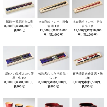
螺鈿 一番星箸 朱 1膳
本金蒔絵 トンボ・勝虫
本金蒔絵 トンボ・勝虫
8,800円(本体8,000円、
箸 黒 1膳
箸 朱 1膳
税800円)
11,000円(本体10,000
11,000円(本体10,000
円、税1,000円)
円、税1,000円)
縞(シマ)黒檀 ふたり箸
輪彫天丸 ふたり箸 黒・
春秋銀箔 夫婦箸 黒・朱
黒・朱 1組
朱 1組
1組
8,800円(本体8,000円、
8,800円(本体8,000円、
6,050円(本体5,500円、
税800円)
税800円)
税550円)