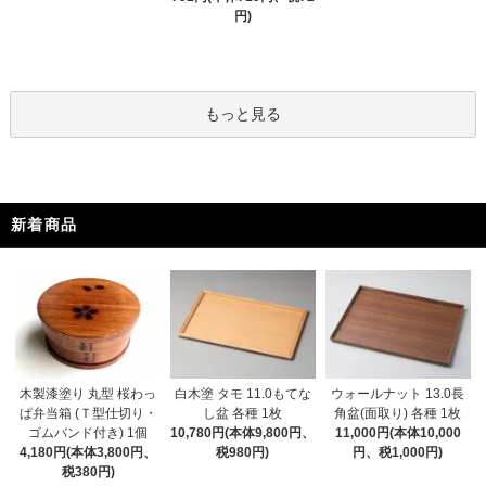
円)
もっと見る
新着商品
木製漆塗り 丸型 桜わっ
白木塗 タモ 11.0もてな
ウォールナット 13.0長
ぱ弁当箱 (Ｔ型仕切り・
し盆 各種 1枚
角盆(面取り) 各種 1枚
ゴムバンド付き) 1個
10,780円(本体9,800円、
11,000円(本体10,000
4,180円(本体3,800円、
税980円)
円、税1,000円)
税380円)