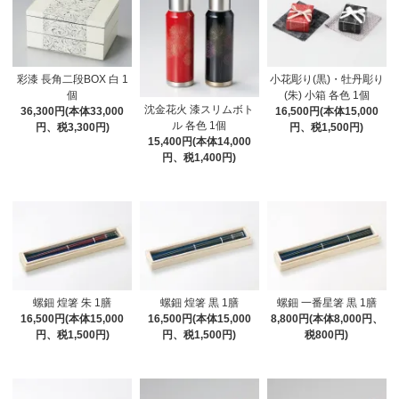
彩漆 長角二段BOX 白 1
小花彫り(黒)・牡丹彫り
個
(朱) 小箱 各色 1個
沈金花火 漆スリムボト
36,300円(本体33,000
16,500円(本体15,000
ル 各色 1個
円、税3,300円)
円、税1,500円)
15,400円(本体14,000
円、税1,400円)
螺鈿 煌箸 朱 1膳
螺鈿 煌箸 黒 1膳
螺鈿 一番星箸 黒 1膳
16,500円(本体15,000
16,500円(本体15,000
8,800円(本体8,000円、
円、税1,500円)
円、税1,500円)
税800円)