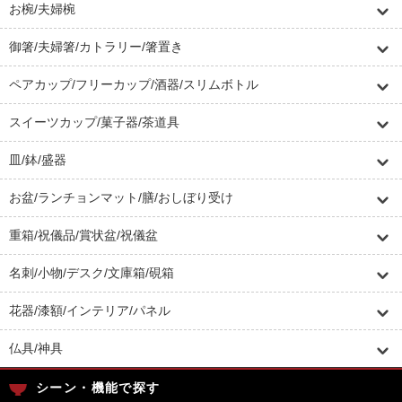
お椀/夫婦椀
御箸/夫婦箸/カトラリー/箸置き
ペアカップ/フリーカップ/酒器/スリムボトル
スイーツカップ/菓子器/茶道具
皿/鉢/盛器
お盆/ランチョンマット/膳/おしぼり受け
重箱/祝儀品/賞状盆/祝儀盆
名刺/小物/デスク/文庫箱/硯箱
花器/漆額/インテリア/パネル
仏具/神具
シーン・機能で探す