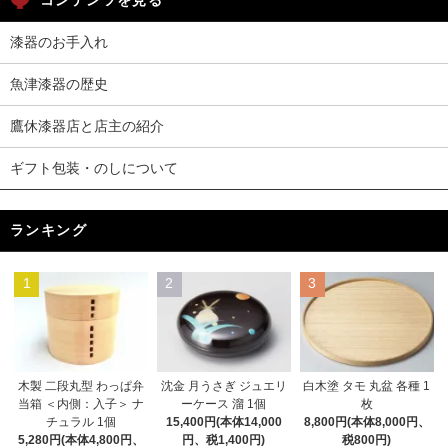
コンテンツを見る
漆器のお手入れ
魚津漆器の歴史
鷹休漆器店と店主の紹介
ギフト包装・のしについて
ランキング
1
2
3
木製 二段丸型 わっぱ弁
沈金 月うさぎ ジュエリ
白木塗 タモ 丸盆 各種 1
当箱 ＜内側：入子＞ ナ
ーケース 溜 1個
枚
チュラル 1個
15,400円(本体14,000
8,800円(本体8,000円、
5,280円(本体4,800円、
円、税1,400円)
税800円)