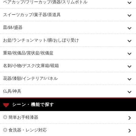
ペアカップ/フリーカップ/酒器/スリムボトル
スイーツカップ/菓子器/茶道具
皿/鉢/盛器
お盆/ランチョンマット/膳/おしぼり受け
重箱/祝儀品/賞状盆/祝儀盆
名刺/小物/デスク/文庫箱/硯箱
花器/漆額/インテリア/パネル
仏具/神具
シーン・機能で探す
◎ 簡単お手軽漆器
◎ 食洗器・レンジ対応