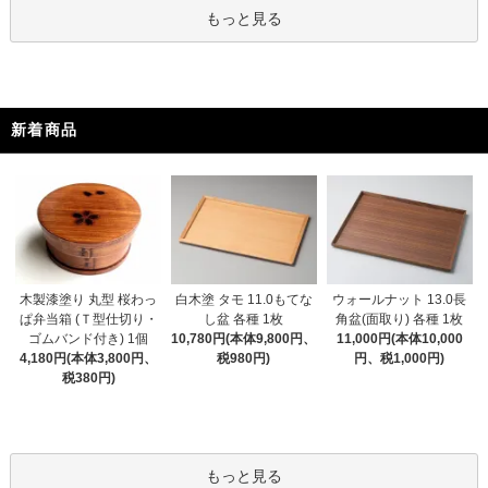
もっと見る
新着商品
木製漆塗り 丸型 桜わっ
白木塗 タモ 11.0もてな
ウォールナット 13.0長
ぱ弁当箱 (Ｔ型仕切り・
し盆 各種 1枚
角盆(面取り) 各種 1枚
ゴムバンド付き) 1個
10,780円(本体9,800円、
11,000円(本体10,000
4,180円(本体3,800円、
税980円)
円、税1,000円)
税380円)
もっと見る