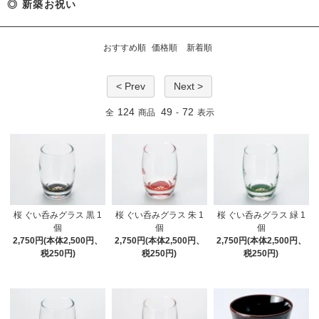
◎ 新築お祝い
おすすめ順
価格順
新着順
< Prev
Next >
124
49
72
全
商品
-
表示
桜 ぐい呑みグラス 黒 1
桜 ぐい呑みグラス 朱 1
桜 ぐい呑みグラス 緑 1
個
個
個
2,750円(本体2,500円、
2,750円(本体2,500円、
2,750円(本体2,500円、
税250円)
税250円)
税250円)