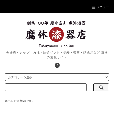
メニュー
夫婦椀・カップ・内祝・結婚ギフト・長寿・弔事・記念品など 漆器
の通販サイト
ホーム
>
◎ 新築お祝い