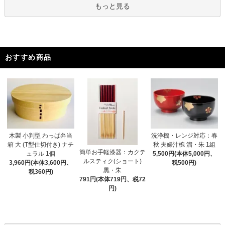
もっと見る
おすすめ商品
木製 小判型 わっぱ弁当
洗浄機・レンジ対応：春
箱 大 (T型仕切付き) ナチ
秋 夫婦汁椀 溜・朱 1組
簡単お手軽漆器：カクテ
ュラル 1個
5,500円(本体5,000円、
ルスティク(ショート)
3,960円(本体3,600円、
税500円)
黒・朱
税360円)
791円(本体719円、税72
円)