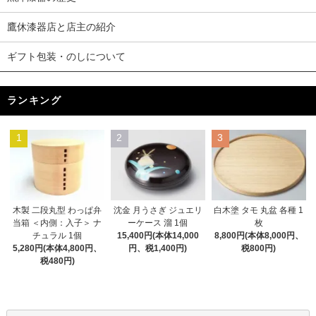
鷹休漆器店と店主の紹介
ギフト包装・のしについて
ランキング
1
2
3
木製 二段丸型 わっぱ弁
沈金 月うさぎ ジュエリ
白木塗 タモ 丸盆 各種 1
当箱 ＜内側：入子＞ ナ
ーケース 溜 1個
枚
チュラル 1個
15,400円(本体14,000
8,800円(本体8,000円、
5,280円(本体4,800円、
円、税1,400円)
税800円)
税480円)