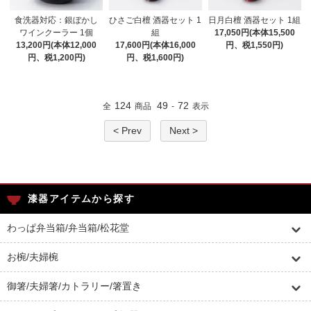
食洗器対応：銀ぼかし
ひさご白檀 酒器セット 1
日月白檀 酒器セット 1組
ワインクーラー 1個
組
17,050円(本体15,500
13,200円(本体12,000
17,600円(本体16,000
円、税1,550円)
円、税1,200円)
円、税1,600円)
124
49
72
全
商品
-
表示
< Prev
Next >
漆器アイテムから探す
わっぱ弁当箱/弁当箱/松花堂
お椀/夫婦椀
御箸/夫婦箸/カトラリー/箸置き