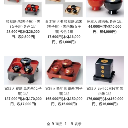
喰初膳 朱(男子用)・黒
白木塗 タモ 喰初膳 総朱
家紋入 雑煮椀 各色 1組
(女子用) 各色 1組
(男子用)・黒内朱(女子
44,000円(本体40,000
28,600円(本体26,000
用) 各色 1組
円、税4,000円)
円、税2,600円)
17,600円(本体16,000
円、税1,600円)
家紋入 祝膳 黒内朱(女子
家紋入 喰初膳 総朱(男子
家紋入 台付65三段重 黒
用) 1組
用) 1組
内朱 1組
187,000円(本体170,000
165,000円(本体150,000
176,000円(本体160,000
円、税17,000円)
円、税15,000円)
円、税16,000円)
9
1
9
全
商品
-
表示