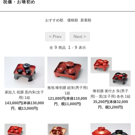
祝儀・お喰初め
おすすめ順
価格順
新着順
< Prev
Next >
9
1
9
全
商品
-
表示
無地 喰初膳 総朱(男子用)
喰初膳 箸付き 朱(男子
家紋入 祝膳 黒内朱(女子
1組
用)・黒(女子用) 各色 1組
用) 1組
121,000円(本体110,000
35,200円(本体32,000
143,000円(本体130,000
円、税11,000円)
円、税3,200円)
円、税13,000円)