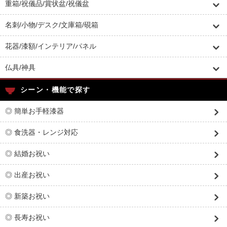
重箱/祝儀品/賞状盆/祝儀盆
名刺/小物/デスク/文庫箱/硯箱
花器/漆額/インテリア/パネル
仏具/神具
シーン・機能で探す
◎ 簡単お手軽漆器
◎ 食洗器・レンジ対応
◎ 結婚お祝い
◎ 出産お祝い
◎ 新築お祝い
◎ 長寿お祝い