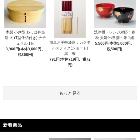
木製 小判型 わっぱ弁当
洗浄機・レンジ対応：春
箱 大 (T型仕切付き) ナチ
秋 夫婦汁椀 溜・朱 1組
簡単お手軽漆器：カクテ
ュラル 1個
5,500円(本体5,000円、
ルスティク(ショート)
3,960円(本体3,600円、
税500円)
黒・朱
税360円)
791円(本体719円、税72
円)
もっと見る
新着商品