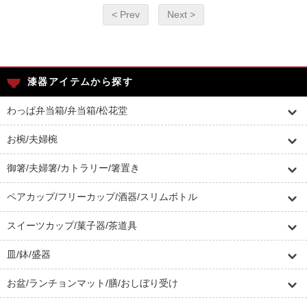
< Prev
Next >
漆器アイテムから探す
わっぱ弁当箱/弁当箱/松花堂
お椀/夫婦椀
御箸/夫婦箸/カトラリー/箸置き
ペアカップ/フリーカップ/酒器/スリムボトル
スイーツカップ/菓子器/茶道具
皿/鉢/盛器
お盆/ランチョンマット/膳/おしぼり受け