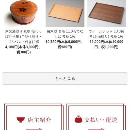
木製漆塗り 丸型 桜わっ
白木塗 タモ 11.0もてな
ウォールナット 13.0長
ぱ弁当箱 (Ｔ型仕切り・
し盆 各種 1枚
角盆(面取り) 各種 1枚
ゴムバンド付き) 1個
10,780円(本体9,800円、
11,000円(本体10,000
4,180円(本体3,800円、
税980円)
円、税1,000円)
税380円)
もっと見る