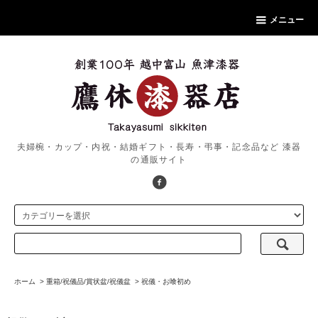
メニュー
夫婦椀・カップ・内祝・結婚ギフト・長寿・弔事・記念品など 漆器
の通販サイト
ホーム
>
重箱/祝儀品/賞状盆/祝儀盆
>
祝儀・お喰初め