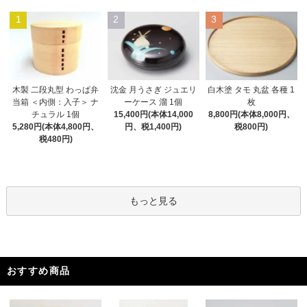
1
2
3
木製 二段丸型 わっぱ弁
沈金 月うさぎ ジュエリ
白木塗 タモ 丸盆 各種 1
当箱 ＜内側：入子＞ ナ
ーケース 溜 1個
枚
チュラル 1個
15,400円(本体14,000
8,800円(本体8,000円、
5,280円(本体4,800円、
円、税1,400円)
税800円)
税480円)
もっと見る
おすすめ商品