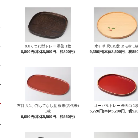
9.0くつわ型トレー 墨染 1枚
水引草 尺0丸盆 タモ材 1
8,800円(本体8,000円、税800円)
9,350円(本体8,500円、税85
布目 尺1小判もてなし盆 根来(古代朱)
オーバルトレー 朱天白 1
1枚
5,720円(本体5,200円、税52
6,050円(本体5,500円、税550円)