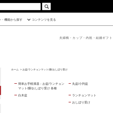
ン・機能から探す
コンテンツを見る
夫婦椀・カップ・内祝・結婚ギフト
ホーム
>
お盆/ランチョンマット/膳/おしぼり受け
簡単お手軽漆器：お盆/ランチョン
丸盆/小判盆
マット/膳/おしぼり受け 各種
白木盆
ランチョンマット
おしぼり受け