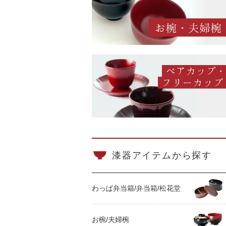
漆器アイテムから探す
わっぱ弁当箱/弁当箱/松花堂
お椀/夫婦椀