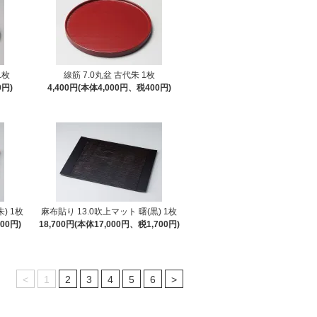
1枚
線筋 7.0丸盆 古代朱 1枚
0円)
4,400円(本体4,000円、税400円)
) 1枚
麻布貼り 13.0吹上マット 曙(黒) 1枚
00円)
18,700円(本体17,000円、税1,700円)
<
1
2
3
4
5
6
>