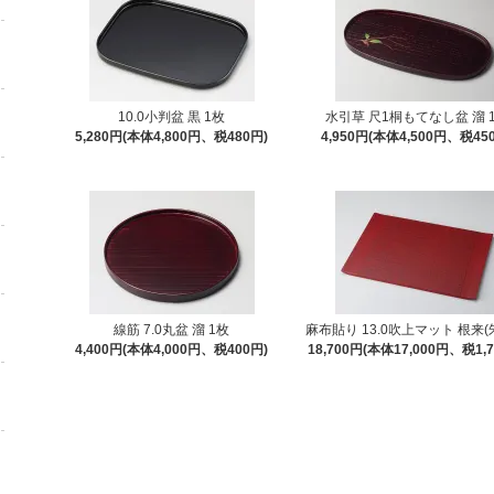
10.0小判盆 黒 1枚
水引草 尺1桐もてなし盆 溜 
5,280円(本体4,800円、税480円)
4,950円(本体4,500円、税45
線筋 7.0丸盆 溜 1枚
麻布貼り 13.0吹上マット 根来(朱
4,400円(本体4,000円、税400円)
18,700円(本体17,000円、税1,7