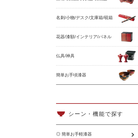
名刺/小物/デスク/文庫箱/硯箱
花器/漆額/インテリア/パネル
仏具/神具
簡単お手頃漆器
シーン・機能で探す
◎ 簡単お手軽漆器