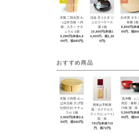
木製 二段丸型 わ
沈金 月うさぎ ジ
白木塗 タモ
っぱ弁当箱 ＜内
ュエリーケース
各種 1枚
側：入子＞ ナチ
溜 1個
8,800円(本体
ュラル 1個
15,400円(本体1
00円、税80
5,280円(本体4,8
4,000円、税1,40
00円、税480円)
0円)
おすすめ商品
木製 小判型 わっ
洗浄機・レ
ぱ弁当箱 大 (T型
対応：春秋 
簡単お手軽漆
仕切付き) ナチュ
汁椀 溜・朱 
器：カクテルス
ラル 1個
5,500円(本体
ティク(ショート)
3,960円(本体3,6
00円、税50
黒・朱
00円、税360円)
791円(本体719
円、税72円)