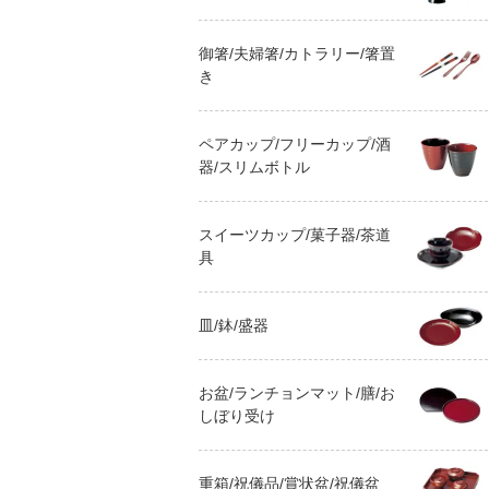
御箸/夫婦箸/カトラリー/箸置
き
ペアカップ/フリーカップ/酒
器/スリムボトル
スイーツカップ/菓子器/茶道
具
皿/鉢/盛器
お盆/ランチョンマット/膳/お
しぼり受け
重箱/祝儀品/賞状盆/祝儀盆