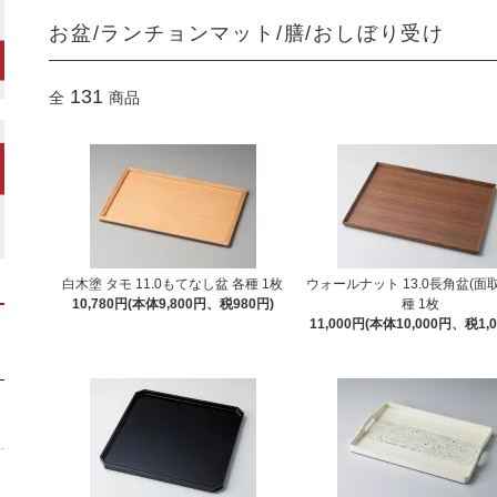
お盆/ランチョンマット/膳/おしぼり受け
131
全
商品
白木塗 タモ 11.0もてなし盆 各種 1枚
ウォールナット 13.0長角盆(面取
10,780円(本体9,800円、税980円)
種 1枚
11,000円(本体10,000円、税1,0