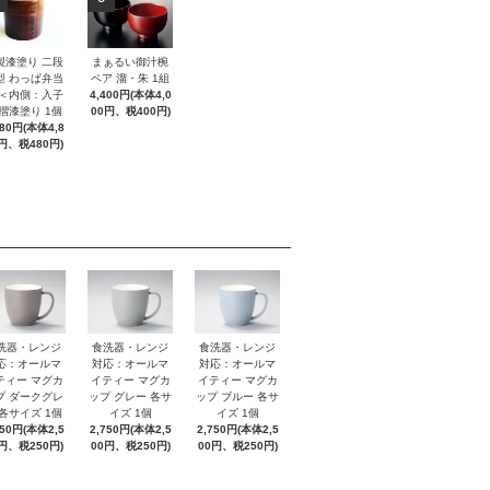
製漆塗り 二段
まぁるい御汁椀
型 わっぱ弁当
ペア 溜・朱 1組
 ＜内側：入子
4,400円(本体4,0
 摺漆塗り 1個
00円、税400円)
280円(本体4,8
円、税480円)
洗器・レンジ
食洗器・レンジ
食洗器・レンジ
応：オールマ
対応：オールマ
対応：オールマ
ティー マグカ
イティー マグカ
イティー マグカ
プ ダークグレ
ップ グレー 各サ
ップ ブルー 各サ
 各サイズ 1個
イズ 1個
イズ 1個
750円(本体2,5
2,750円(本体2,5
2,750円(本体2,5
円、税250円)
00円、税250円)
00円、税250円)