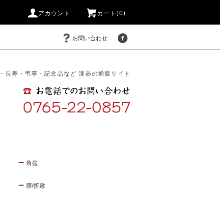
アカウント
カート(0)
お問い合わせ
・長寿・弔事・記念品など 漆器の通販サイト
角盆
膳/折敷