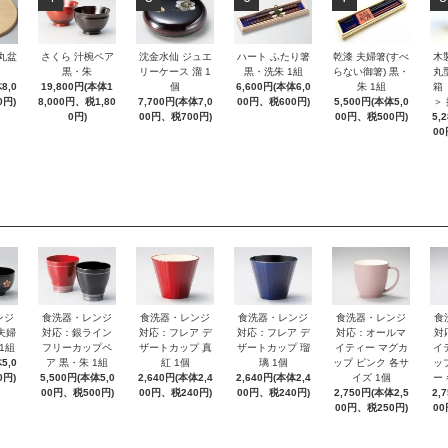
 丸盆
さくら 汁椀ペア
沈金水仙 ジュエ
ハート ふたり箸
乾漆 夫婦箸(すべ
木
黒・朱
リーケース 溜 1
黒・洗朱 1組
らない御箸) 黒・
丸
8,0
19,800円(本体1
個
6,600円(本体6,0
朱 1組
箱
0円)
8,000円、税1,80
7,700円(本体7,0
00円、税600円)
5,500円(本体5,0
＞
0円)
00円、税700円)
00円、税500円)
5,
00
ンジ
食洗器・レンジ
食洗器・レンジ
食洗器・レンジ
食洗器・レンジ
食
夫婦
対応：銀ライン
対応：フレア デ
対応：フレア デ
対応：オールマ
対
1組
フリーカップペ
ザートカップ 真
ザートカップ 瑠
イティー マグカ
イ
5,0
ア 黒・朱 1組
紅 1個
璃 1個
ップ ピンク 各サ
ッ
0円)
5,500円(本体5,0
2,640円(本体2,4
2,640円(本体2,4
イズ 1個
ー
00円、税500円)
00円、税240円)
00円、税240円)
2,750円(本体2,5
2,
00円、税250円)
00