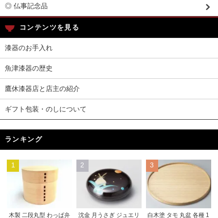
◎ 仏事記念品
コンテンツを見る
漆器のお手入れ
魚津漆器の歴史
鷹休漆器店と店主の紹介
ギフト包装・のしについて
ランキング
1
2
3
木製 二段丸型 わっぱ弁
沈金 月うさぎ ジュエリ
白木塗 タモ 丸盆 各種 1