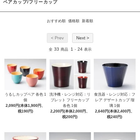
ペアカップ/フリーカップ
おすすめ順
価格順
新着順
< Prev
Next >
33
1
24
全
商品
-
表示
うるしカップペア 各色 1
洗浄機・レンジ対応：リ
食洗器・レンジ対応：フ
個
ブレット フリーカップ
レア デザートカップ 瑠
2,090円(本体1,900円、
各色 1個
璃 1個
税190円)
2,200円(本体2,000円、
2,640円(本体2,400円、
税200円)
税240円)