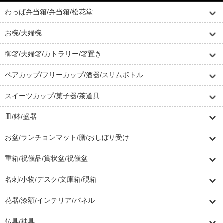
わっぱ弁当箱/弁当箱/松花堂
お椀/夫婦椀
御箸/夫婦箸/カトラリー/箸置き
ペアカップ/フリーカップ/酒器/スリムボトル
スイーツカップ/菓子器/茶道具
皿/鉢/盛器
お盆/ランチョンマット/膳/おしぼり受け
重箱/祝儀品/賞状盆/祝儀盆
名刺/小物/デスク/文庫箱/硯箱
花器/漆額/インテリア/パネル
仏具/神具