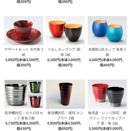
税300円)
税300円)
デザートセット 古代朱 1
うるしカップペア 溜・
木製BLUEカップ 各色 1
組
朱 1組
個
3,850円(本体3,500円、
4,180円(本体3,800円、
4,400円(本体4,000円、
税350円)
税380円)
税400円)
洗浄機対応：ロクロ目カ
食洗機対応：琥珀 タン
食洗器・レンジ対応：銀
ップ 各色 1個
ブラー 1個
ライン フリーカップペ
4,730円(本体4,300円、
4,950円(本体4,500円、
ア 黒・朱 1組
税430円)
税450円)
5,500円(本体5,000円、