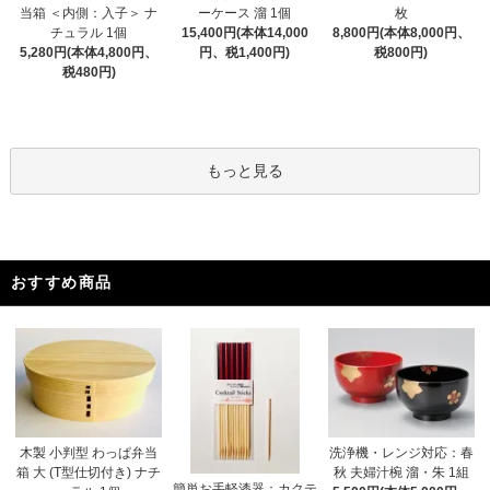
当箱 ＜内側：入子＞ ナ
ーケース 溜 1個
枚
チュラル 1個
15,400円(本体14,000
8,800円(本体8,000円、
5,280円(本体4,800円、
円、税1,400円)
税800円)
税480円)
もっと見る
おすすめ商品
木製 小判型 わっぱ弁当
洗浄機・レンジ対応：春
箱 大 (T型仕切付き) ナチ
秋 夫婦汁椀 溜・朱 1組
簡単お手軽漆器：カクテ