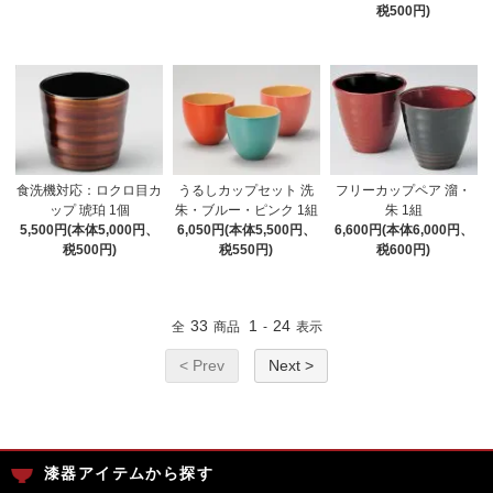
税500円)
食洗機対応：ロクロ目カ
うるしカップセット 洗
フリーカップペア 溜・
ップ 琥珀 1個
朱・ブルー・ピンク 1組
朱 1組
5,500円(本体5,000円、
6,050円(本体5,500円、
6,600円(本体6,000円、
税500円)
税550円)
税600円)
33
1
24
全
商品
-
表示
< Prev
Next >
漆器アイテムから探す