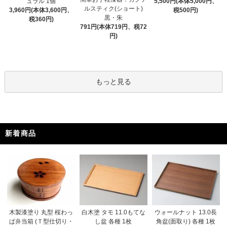
ュラル 1個
5,500円(本体5,000円、
ルスティク(ショート)
3,960円(本体3,600円、
税500円)
黒・朱
税360円)
791円(本体719円、税72
円)
もっと見る
新着商品
木製漆塗り 丸型 桜わっ
白木塗 タモ 11.0もてな
ウォールナット 13.0長
ぱ弁当箱 (Ｔ型仕切り・
し盆 各種 1枚
角盆(面取り) 各種 1枚