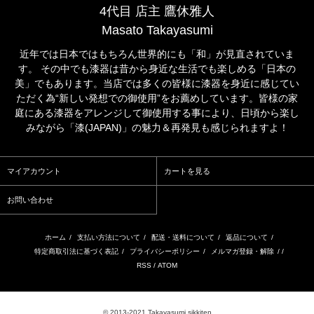
4代目 店主 鷹休雅人
Masato Takayasumi
近年では日本ではもちろん世界的にも「和」が見直されていま
す。 その中でも漆器は昔から身近な生活でも楽しめる「日本の
美」でもあります。当店では多くの皆様に漆器を身近に感じてい
ただく為“新しい発想での御使用”をお薦めしています。皆様の家
庭にある漆器をアレンジして御使用する事により、日頃から楽し
みながら「漆(JAPAN)」の魅力＆再発見も感じられますよ！
マイアカウント
カートを見る
お問い合わせ
ホーム
/
支払い方法について
/
配送・送料について
/
返品について
/
特定商取引法に基づく表記
/
プライバシーポリシー
/
メルマガ登録・解除
/ /
RSS
/
ATOM
© 2013-2021 Takayasumi sikkiten