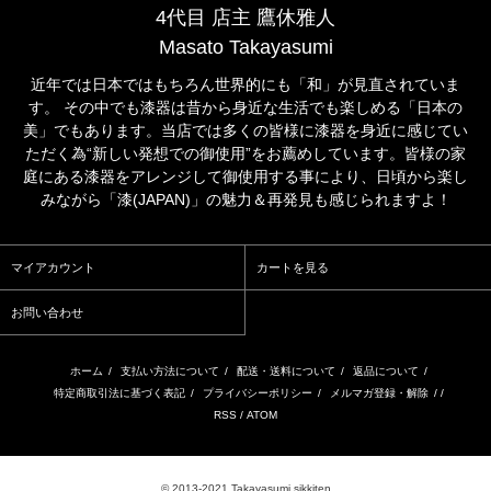
4代目 店主 鷹休雅人
Masato Takayasumi
近年では日本ではもちろん世界的にも「和」が見直されていま
す。 その中でも漆器は昔から身近な生活でも楽しめる「日本の
美」でもあります。当店では多くの皆様に漆器を身近に感じてい
ただく為“新しい発想での御使用”をお薦めしています。皆様の家
庭にある漆器をアレンジして御使用する事により、日頃から楽し
みながら「漆(JAPAN)」の魅力＆再発見も感じられますよ！
マイアカウント
カートを見る
お問い合わせ
ホーム
/
支払い方法について
/
配送・送料について
/
返品について
/
特定商取引法に基づく表記
/
プライバシーポリシー
/
メルマガ登録・解除
/ /
RSS
/
ATOM
© 2013-2021 Takayasumi sikkiten