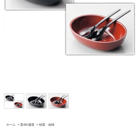
ホーム
>
皿/鉢/盛器
>
組皿・組鉢