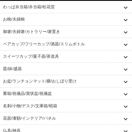
わっぱ弁当箱/弁当箱/松花堂
お椀/夫婦椀
御箸/夫婦箸/カトラリー/箸置き
ペアカップ/フリーカップ/酒器/スリムボトル
スイーツカップ/菓子器/茶道具
皿/鉢/盛器
お盆/ランチョンマット/膳/おしぼり受け
重箱/祝儀品/賞状盆/祝儀盆
名刺/小物/デスク/文庫箱/硯箱
花器/漆額/インテリア/パネル
仏具/神具