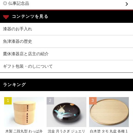
◎ 仏事記念品
コンテンツを見る
漆器のお手入れ
魚津漆器の歴史
鷹休漆器店と店主の紹介
ギフト包装・のしについて
ランキング
1
2
3
木製 二段丸型 わっぱ弁
沈金 月うさぎ ジュエリ
白木塗 タモ 丸盆 各種 1