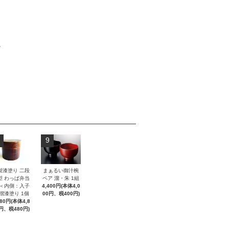
。
9
製漆塗り 二段
まぁるい御汁椀
型 わっぱ弁当
ペア 溜・朱 1組
 ＜内側：入子
4,400円(本体4,0
 摺漆塗り 1個
00円、税400円)
280円(本体4,8
円、税480円)