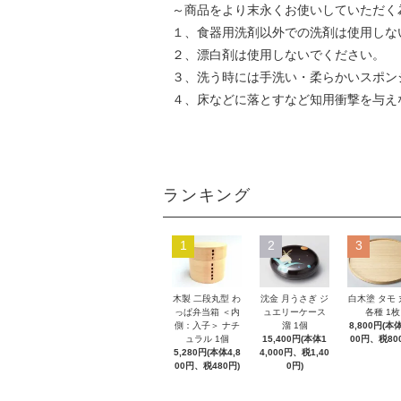
～商品をより末永くお使いしていただく
１、食器用洗剤以外での洗剤は使用しな
２、漂白剤は使用しないでください。
３、洗う時には手洗い・柔らかいスポン
４、床などに落とすなど知用衝撃を与え
ランキング
1
2
3
木製 二段丸型 わ
沈金 月うさぎ ジ
白木塗 タモ
っぱ弁当箱 ＜内
ュエリーケース
各種 1枚
側：入子＞ ナチ
溜 1個
8,800円(本体
ュラル 1個
15,400円(本体1
00円、税80
5,280円(本体4,8
4,000円、税1,40
00円、税480円)
0円)