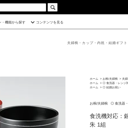
ン・機能から探す
コンテンツを見る
夫婦椀・カップ・内祝・結婚ギフト
ホーム
>
お椀/夫婦椀
>
夫婦
ホーム
>
◎ 食洗器・レンジ
ホーム
>
◎ 結婚お祝い
お椀/夫婦椀
◎ 食洗器
食洗機対応：銀
朱 1組