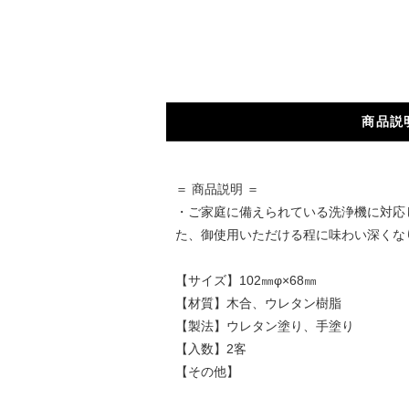
商品説
＝ 商品説明 ＝
・ご家庭に備えられている洗浄機に対応
た、御使用いただける程に味わい深くな
【サイズ】102㎜φ×68㎜
【材質】木合、ウレタン樹脂
【製法】ウレタン塗り、手塗り
【入数】2客
【その他】