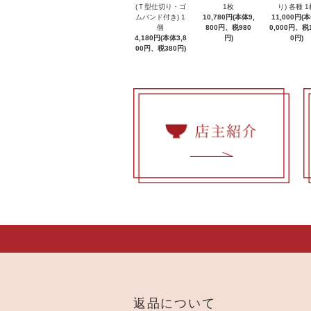
(Ｔ型仕切り・ゴ
1枚
り) 各種 1
ムバンド付き) 1
10,780円(本体9,
11,000円(
個
800円、税980
0,000円、税1
4,180円(本体3,8
円)
0円)
00円、税380円)
返品について