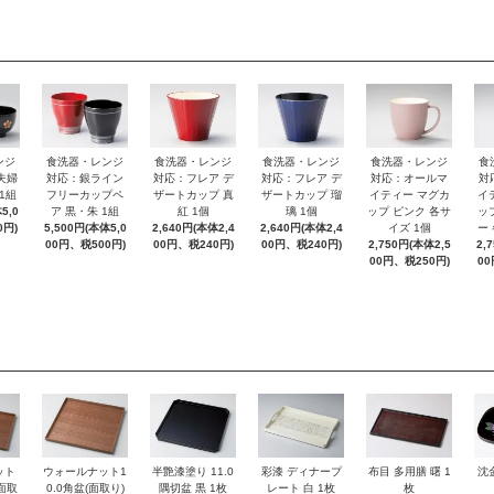
ンジ
食洗器・レンジ
食洗器・レンジ
食洗器・レンジ
食洗器・レンジ
食
夫婦
対応：銀ライン
対応：フレア デ
対応：フレア デ
対応：オールマ
対
1組
フリーカップペ
ザートカップ 真
ザートカップ 瑠
イティー マグカ
イ
5,0
ア 黒・朱 1組
紅 1個
璃 1個
ップ ピンク 各サ
ッ
0円)
5,500円(本体5,0
2,640円(本体2,4
2,640円(本体2,4
イズ 1個
ー
00円、税500円)
00円、税240円)
00円、税240円)
2,750円(本体2,5
2,
00円、税250円)
00
ット
ウォールナット1
半艶漆塗り 11.0
彩漆 ディナープ
布目 多用膳 曙 1
沈
(面取
0.0角盆(面取り)
隅切盆 黒 1枚
レート 白 1枚
枚