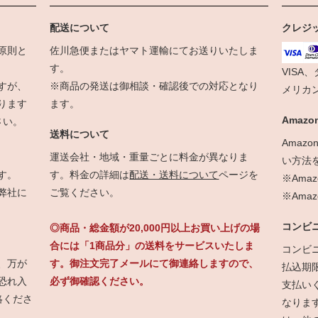
配送について
クレジ
原則と
佐川急便またはヤマト運輸にてお送りいたしま
す。
VISA
すが、
※商品の発送は御相談・確認後での対応となり
メリカ
ります
ます。
Amazon
さい。
送料について
Amaz
運送会社・地域・重量ごとに料金が異なりま
い方法
す。
す。料金の詳細は
配送・送料について
ページを
※Ama
弊社に
ご覧ください。
※Am
コンビ
◎商品・総金額が20,000円以上お買い上げの場
合には「1商品分」の送料をサービスいたしま
コンビ
、万が
す。御注文完了メールにて御連絡しますので、
払込期
恐れ入
必ず御確認ください。
支払い
絡くださ
なりま