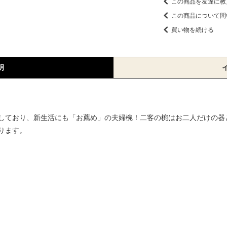
この商品を友達に教
この商品について問
買い物を続ける
明
しており、新生活にも「お薦め」の夫婦椀！二客の椀はお二人だけの器
ります。