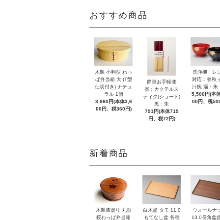
おすすめ商品
木製 小判型 わっ
洗浄機・レ
ぱ弁当箱 大 (T型
対応：春秋 
簡単お手軽漆
仕切付き) ナチュ
汁椀 溜・朱 
器：カクテルス
ラル 1個
5,500円(本体
ティク(ショート)
3,960円(本体3,6
00円、税50
黒・朱
00円、税360円)
791円(本体719
円、税72円)
新着商品
木製漆塗り 丸型
白木塗 タモ 11.0
ウォールナ
桜わっぱ弁当箱
もてなし盆 各種
13.0長角盆