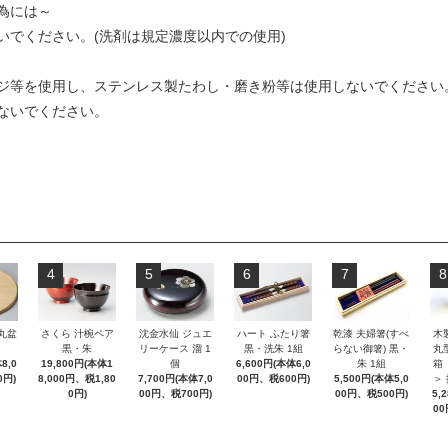
為には～
いでください。(洗剤は規定濃度以内での使用)
ジ等を使用し、ステンレス製たわし・磨き粉等は使用しないでください
ないでください。
4
5
6
7
8
 丸盆
さくら 汁椀ペア
沈金水仙 ジュエ
ハート ふたり箸
乾漆 夫婦箸(すべ
木
黒・朱
リーケース 溜 1
黒・洗朱 1組
らない御箸) 黒・
丸
8,0
19,800円(本体1
個
6,600円(本体6,0
朱 1組
箱
0円)
8,000円、税1,80
7,700円(本体7,0
00円、税600円)
5,500円(本体5,0
＞
0円)
00円、税700円)
00円、税500円)
5,
00