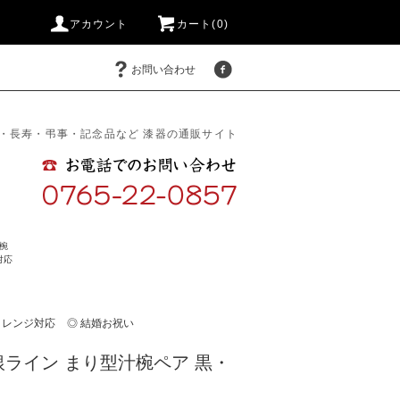
アカウント
カート(0)
お問い合わせ
・長寿・弔事・記念品など 漆器の通販サイト
椀
対応
・レンジ対応
◎ 結婚お祝い
ライン まり型汁椀ペア 黒・