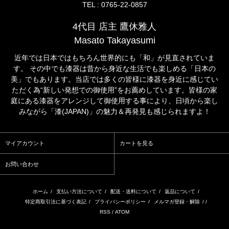
TEL : 0765-22-0857
4代目 店主 鷹休雅人
Masato Takayasumi
近年では日本ではもちろん世界的にも「和」が見直されていま
す。 その中でも漆器は昔から身近な生活でも楽しめる「日本の
美」でもあります。当店では多くの皆様に漆器を身近に感じてい
ただく為“新しい発想での御使用”をお薦めしています。皆様の家
庭にある漆器をアレンジして御使用する事により、日頃から楽し
みながら「漆(JAPAN)」の魅力＆再発見も感じられますよ！
マイアカウント
カートを見る
お問い合わせ
ホーム
/
支払い方法について
/
配送・送料について
/
返品について
/
特定商取引法に基づく表記
/
プライバシーポリシー
/
メルマガ登録・解除
/ /
RSS
/
ATOM