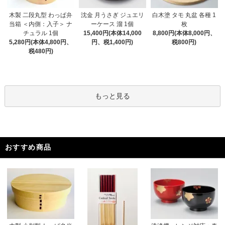
木製 二段丸型 わっぱ弁
沈金 月うさぎ ジュエリ
白木塗 タモ 丸盆 各種 1
当箱 ＜内側：入子＞ ナ
ーケース 溜 1個
枚
チュラル 1個
15,400円(本体14,000
8,800円(本体8,000円、
5,280円(本体4,800円、
円、税1,400円)
税800円)
税480円)
もっと見る
おすすめ商品