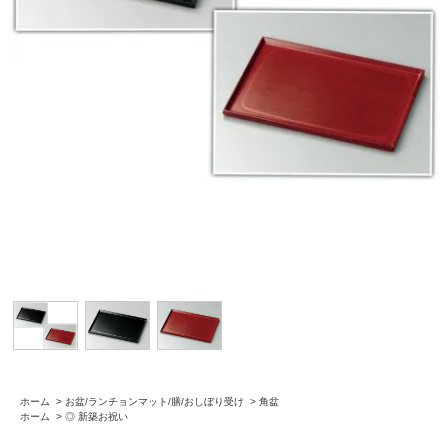
ホーム
>
お盆/ランチョンマット/膳/おしぼり受け
>
角盆
ホーム
>
◎ 新築お祝い