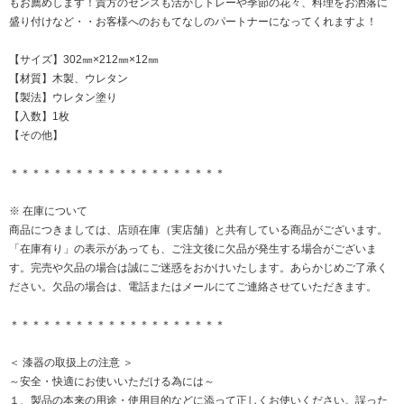
もお薦めします！貴方のセンスも活かしトレーや季節の花々、料理をお洒落に
盛り付けなど・・お客様へのおもてなしのパートナーになってくれますよ！
【サイズ】302㎜×212㎜×12㎜
【材質】木製、ウレタン
【製法】ウレタン塗り
【入数】1枚
【その他】
＊＊＊＊＊＊＊＊＊＊＊＊＊＊＊＊＊＊＊＊
※ 在庫について
商品につきましては、店頭在庫（実店舗）と共有している商品がございます。
「在庫有り」の表示があっても、ご注文後に欠品が発生する場合がございま
す。完売や欠品の場合は誠にご迷惑をおかけいたします。あらかじめご了承く
ださい。欠品の場合は、電話またはメールにてご連絡させていただきます。
＊＊＊＊＊＊＊＊＊＊＊＊＊＊＊＊＊＊＊＊
＜ 漆器の取扱上の注意 ＞
～安全・快適にお使いいただける為には～
１、製品の本来の用途・使用目的などに添って正しくお使いください。誤った