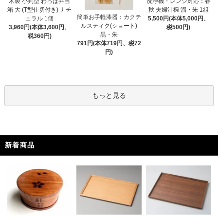
木製 小判型 わっぱ弁当
洗浄機・レンジ対応：春
箱 大 (T型仕切付き) ナチ
秋 夫婦汁椀 溜・朱 1組
簡単お手軽漆器：カクテ
ュラル 1個
5,500円(本体5,000円、
ルスティク(ショート)
3,960円(本体3,600円、
税500円)
黒・朱
税360円)
791円(本体719円、税72
円)
もっと見る
新着商品