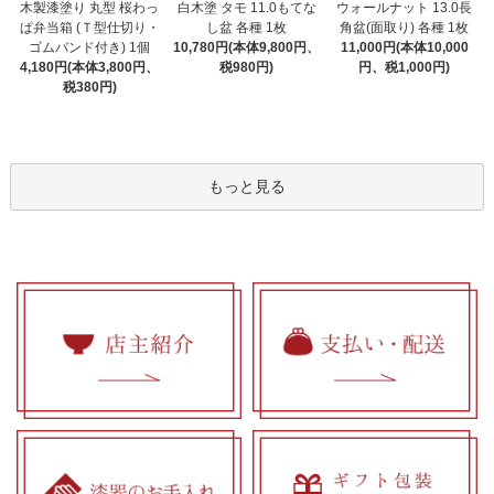
木製漆塗り 丸型 桜わっ
白木塗 タモ 11.0もてな
ウォールナット 13.0長
ぱ弁当箱 (Ｔ型仕切り・
し盆 各種 1枚
角盆(面取り) 各種 1枚
ゴムバンド付き) 1個
10,780円(本体9,800円、
11,000円(本体10,000
4,180円(本体3,800円、
税980円)
円、税1,000円)
税380円)
もっと見る