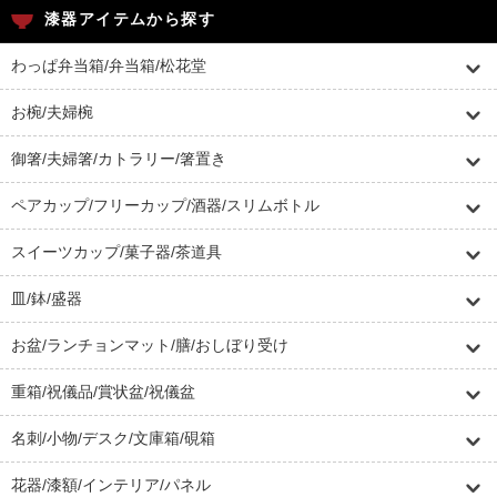
漆器アイテムから探す
わっぱ弁当箱/弁当箱/松花堂
お椀/夫婦椀
御箸/夫婦箸/カトラリー/箸置き
ペアカップ/フリーカップ/酒器/スリムボトル
スイーツカップ/菓子器/茶道具
皿/鉢/盛器
お盆/ランチョンマット/膳/おしぼり受け
重箱/祝儀品/賞状盆/祝儀盆
名刺/小物/デスク/文庫箱/硯箱
花器/漆額/インテリア/パネル