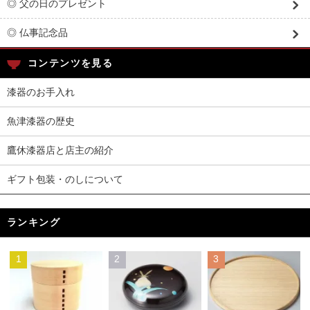
◎ 父の日のプレゼント
◎ 仏事記念品
コンテンツを見る
漆器のお手入れ
魚津漆器の歴史
鷹休漆器店と店主の紹介
ギフト包装・のしについて
ランキング
1
2
3