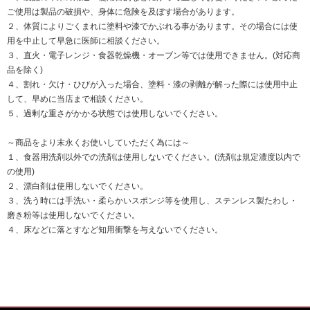
ご使用は製品の破損や、身体に危険を及ぼす場合があります。
２、体質によりごくまれに塗料や漆でかぶれる事があります。その場合には使
用を中止して早急に医師に相談ください。
３、直火・電子レンジ・食器乾燥機・オーブン等では使用できません。(対応商
品を除く)
４、割れ・欠け・ひびが入った場合、塗料・漆の剥離が解った際には使用中止
して、早めに当店まで相談ください。
５、過剰な重さがかかる状態では使用しないでください。
～商品をより末永くお使いしていただく為には～
１、食器用洗剤以外での洗剤は使用しないでください。(洗剤は規定濃度以内で
の使用)
２、漂白剤は使用しないでください。
３、洗う時には手洗い・柔らかいスポンジ等を使用し、ステンレス製たわし・
磨き粉等は使用しないでください。
４、床などに落とすなど知用衝撃を与えないでください。