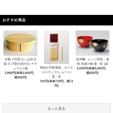
おすすめ商品
木製 小判型 わっぱ弁当
洗浄機・レンジ対応：春
箱 大 (T型仕切付き) ナチ
秋 夫婦汁椀 溜・朱 1組
簡単お手軽漆器：カクテ
ュラル 1個
5,500円(本体5,000円、
ルスティク(ショート)
3,960円(本体3,600円、
税500円)
黒・朱
税360円)
791円(本体719円、税72
円)
もっと見る