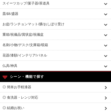
スイーツカップ/菓子器/茶道具
皿/鉢/盛器
お盆/ランチョンマット/膳/おしぼり受け
重箱/祝儀品/賞状盆/祝儀盆
名刺/小物/デスク/文庫箱/硯箱
花器/漆額/インテリア/パネル
仏具/神具
シーン・機能で探す
◎ 簡単お手軽漆器
◎ 食洗器・レンジ対応
◎ 結婚お祝い