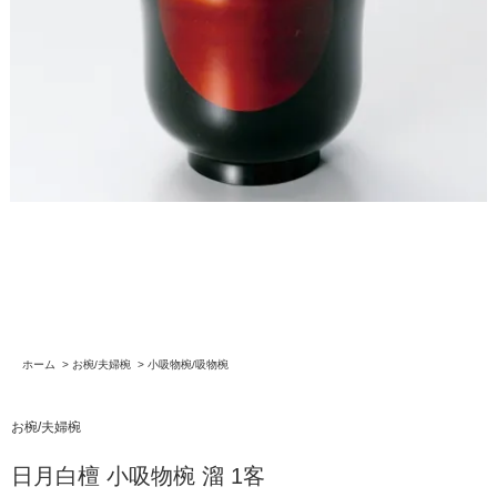
ホーム
>
お椀/夫婦椀
>
小吸物椀/吸物椀
お椀/夫婦椀
日月白檀 小吸物椀 溜 1客