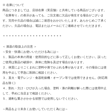
※ 在庫について
商品につきましては、店頭在庫（実店舗）と共有している商品がございます。
「在庫有り」の表示があっても、ご注文後に欠品が発生する場合がございま
す。完売や欠品の場合は誠にご迷惑をおかけいたします。あらかじめご了承く
ださい。欠品の場合は、電話またはメールにてご連絡させていただきます。
＊＊＊＊＊＊＊＊＊＊＊＊＊＊＊＊＊＊＊＊
＜ 漆器の取扱上の注意 ＞
～安全・快適にお使いいただける為には～
１、製品の本来の用途・使用目的などに添って正しくお使いください。誤った
ご使用は製品の破損や、身体に危険を及ぼす場合があります。
２、体質によりごくまれに塗料や漆でかぶれる事があります。その場合には使
用を中止して早急に医師に相談ください。
３、直火・電子レンジ・食器乾燥機・オーブン等では使用できません。(対応商
品を除く)
４、割れ・欠け・ひびが入った場合、塗料・漆の剥離が解った際には使用中止
して、早めに当店まで相談ください。
５、過剰な重さがかかる状態では使用しないでください。
～商品をより末永くお使いしていただく為には～