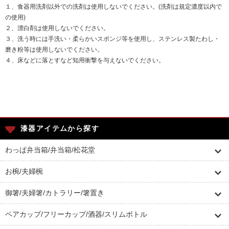
１、食器用洗剤以外での洗剤は使用しないでください。(洗剤は規定濃度以内で
の使用)
２、漂白剤は使用しないでください。
３、洗う時には手洗い・柔らかいスポンジ等を使用し、ステンレス製たわし・
磨き粉等は使用しないでください。
４、床などに落とすなど知用衝撃を与えないでください。
漆器アイテムから探す
わっぱ弁当箱/弁当箱/松花堂
お椀/夫婦椀
御箸/夫婦箸/カトラリー/箸置き
ペアカップ/フリーカップ/酒器/スリムボトル