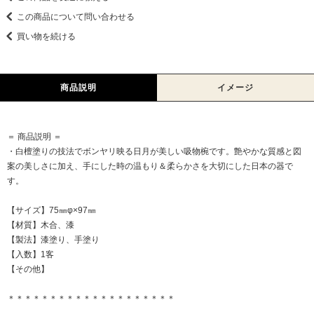
この商品について問い合わせる
買い物を続ける
商品説明
イメージ
＝ 商品説明 ＝
・白檀塗りの技法でボンヤリ映る日月が美しい吸物椀です。艶やかな質感と図
案の美しさに加え、手にした時の温もり＆柔らかさを大切にした日本の器で
す。
【サイズ】75㎜φ×97㎜
【材質】木合、漆
【製法】漆塗り、手塗り
【入数】1客
【その他】
＊＊＊＊＊＊＊＊＊＊＊＊＊＊＊＊＊＊＊＊