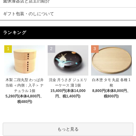
鷹休漆器店と店主の紹介
ギフト包装・のしについて
ランキング
1
2
3
木製 二段丸型 わっぱ弁
沈金 月うさぎ ジュエリ
白木塗 タモ 丸盆 各種 1
当箱 ＜内側：入子＞ ナ
ーケース 溜 1個
枚
チュラル 1個
15,400円(本体14,000
8,800円(本体8,000円、
5,280円(本体4,800円、
円、税1,400円)
税800円)
税480円)
もっと見る