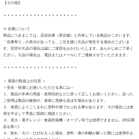
【その他】
＊＊＊＊＊＊＊＊＊＊＊＊＊＊＊＊＊＊＊＊
※ 在庫について
商品につきましては、店頭在庫（実店舗）と共有している商品がございます。
「在庫有り」の表示があっても、ご注文後に欠品が発生する場合がございま
す。完売や欠品の場合は誠にご迷惑をおかけいたします。あらかじめご了承く
ださい。欠品の場合は、電話またはメールにてご連絡させていただきます。
＊＊＊＊＊＊＊＊＊＊＊＊＊＊＊＊＊＊＊＊
＜ 漆器の取扱上の注意 ＞
～安全・快適にお使いいただける為には～
１、製品の本来の用途・使用目的などに添って正しくお使いください。誤った
ご使用は製品の破損や、身体に危険を及ぼす場合があります。
２、体質によりごくまれに塗料や漆でかぶれる事があります。その場合には使
用を中止して早急に医師に相談ください。
３、直火・電子レンジ・食器乾燥機・オーブン等では使用できません。(対応商
品を除く)
４、割れ・欠け・ひびが入った場合、塗料・漆の剥離が解った際には使用中止