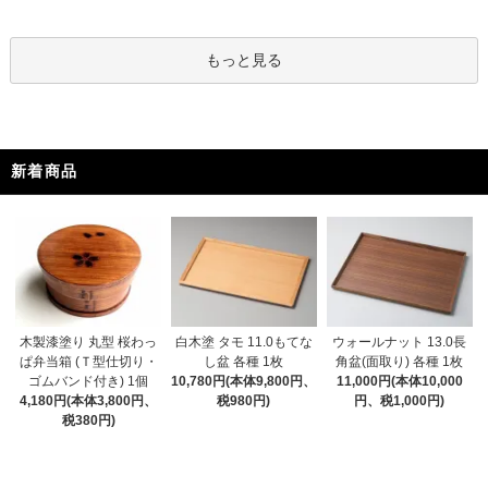
もっと見る
新着商品
木製漆塗り 丸型 桜わっ
白木塗 タモ 11.0もてな
ウォールナット 13.0長
ぱ弁当箱 (Ｔ型仕切り・
し盆 各種 1枚
角盆(面取り) 各種 1枚
ゴムバンド付き) 1個
10,780円(本体9,800円、
11,000円(本体10,000
4,180円(本体3,800円、
税980円)
円、税1,000円)
税380円)