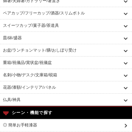
御箸/夫婦箸/カトラリー/箸置き
ペアカップ/フリーカップ/酒器/スリムボトル
スイーツカップ/菓子器/茶道具
皿/鉢/盛器
お盆/ランチョンマット/膳/おしぼり受け
重箱/祝儀品/賞状盆/祝儀盆
名刺/小物/デスク/文庫箱/硯箱
花器/漆額/インテリア/パネル
仏具/神具
シーン・機能で探す
◎ 簡単お手軽漆器