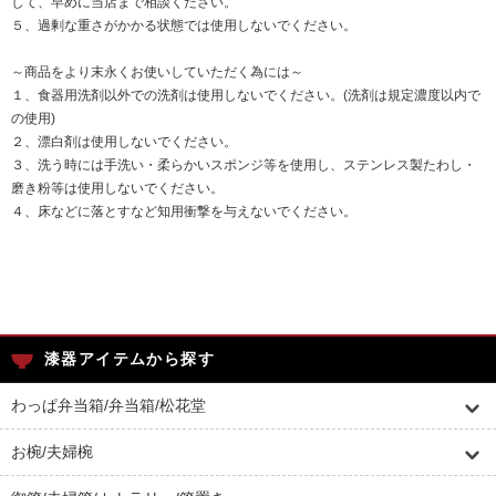
して、早めに当店まで相談ください。
５、過剰な重さがかかる状態では使用しないでください。
～商品をより末永くお使いしていただく為には～
１、食器用洗剤以外での洗剤は使用しないでください。(洗剤は規定濃度以内で
の使用)
２、漂白剤は使用しないでください。
３、洗う時には手洗い・柔らかいスポンジ等を使用し、ステンレス製たわし・
磨き粉等は使用しないでください。
４、床などに落とすなど知用衝撃を与えないでください。
漆器アイテムから探す
わっぱ弁当箱/弁当箱/松花堂
お椀/夫婦椀