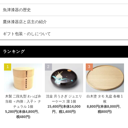
魚津漆器の歴史
鷹休漆器店と店主の紹介
ギフト包装・のしについて
ランキング
1
2
3
木製 二段丸型 わっぱ弁
沈金 月うさぎ ジュエリ
白木塗 タモ 丸盆 各種 1
当箱 ＜内側：入子＞ ナ
ーケース 溜 1個
枚
チュラル 1個
15,400円(本体14,000
8,800円(本体8,000円、
5,280円(本体4,800円、
円、税1,400円)
税800円)
税480円)