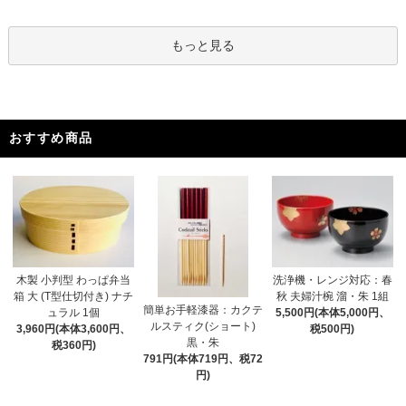
もっと見る
おすすめ商品
木製 小判型 わっぱ弁当
洗浄機・レンジ対応：春
箱 大 (T型仕切付き) ナチ
秋 夫婦汁椀 溜・朱 1組
簡単お手軽漆器：カクテ
ュラル 1個
5,500円(本体5,000円、
ルスティク(ショート)
3,960円(本体3,600円、
税500円)
黒・朱
税360円)
791円(本体719円、税72
円)