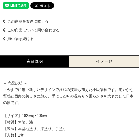
この商品を友達に教える
この商品について問い合わせる
買い物を続ける
商品説明
イメージ
＝ 商品説明 ＝
・今までに無い新しいデザインで漆絵の技法も加えた小吸物椀です。艶やかな
質感と図案の美しさに加え、手にした時の温もり＆柔らかさを大切にした日本
の器です。
【サイズ】102㎜φ×105㎜
【材質】木製、漆
【製法】本堅地塗り、漆塗り、手塗り
【入数】1客