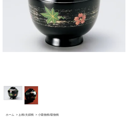
ホーム
>
お椀/夫婦椀
>
小吸物椀/吸物椀