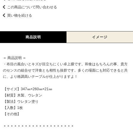
この商品について問い合わせる
買い物を続ける
商品説明
イメージ
＝ 商品説明 ＝
・布目の風合いとキズが目立ちにくい卓上膳です。和食はもちろんの事、貴方
のセンスの組合せで洋食とも相性も抜群です。多くの場面にも対応できると共
に、より格調高いテーブルが仕上がりますよ！
【サイズ】347㎜×260㎜×21㎜
【材質】木製、ウレタン
【製法】ウレタン塗り
【入数】1枚
【その他】
＊＊＊＊＊＊＊＊＊＊＊＊＊＊＊＊＊＊＊＊