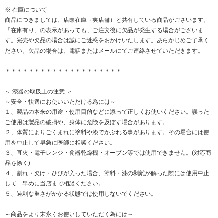
※ 在庫について
商品につきましては、店頭在庫（実店舗）と共有している商品がございます。
「在庫有り」の表示があっても、ご注文後に欠品が発生する場合がございま
す。完売や欠品の場合は誠にご迷惑をおかけいたします。あらかじめご了承く
ださい。欠品の場合は、電話またはメールにてご連絡させていただきます。
＊＊＊＊＊＊＊＊＊＊＊＊＊＊＊＊＊＊＊＊
＜ 漆器の取扱上の注意 ＞
～安全・快適にお使いいただける為には～
１、製品の本来の用途・使用目的などに添って正しくお使いください。誤った
ご使用は製品の破損や、身体に危険を及ぼす場合があります。
２、体質によりごくまれに塗料や漆でかぶれる事があります。その場合には使
用を中止して早急に医師に相談ください。
３、直火・電子レンジ・食器乾燥機・オーブン等では使用できません。(対応商
品を除く)
４、割れ・欠け・ひびが入った場合、塗料・漆の剥離が解った際には使用中止
して、早めに当店まで相談ください。
５、過剰な重さがかかる状態では使用しないでください。
～商品をより末永くお使いしていただく為には～