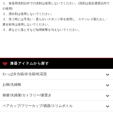
１、食器用洗剤以外での洗剤は使用しないでください。(洗剤は規定濃度以内で
の使用)
２、漂白剤は使用しないでください。
３、洗う時には手洗い・柔らかいスポンジ等を使用し、ステンレス製たわし・
磨き粉等は使用しないでください。
４、床などに落とすなど知用衝撃を与えないでください。
漆器アイテムから探す
わっぱ弁当箱/弁当箱/松花堂
お椀/夫婦椀
御箸/夫婦箸/カトラリー/箸置き
ペアカップ/フリーカップ/酒器/スリムボトル