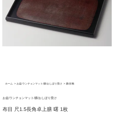
ホーム
>
お盆/ランチョンマット/膳/おしぼり受け
>
膳/折敷
お盆/ランチョンマット/膳/おしぼり受け
布目 尺1.5長角卓上膳 曙 1枚