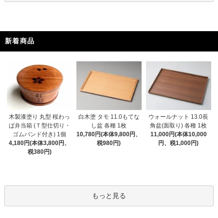
新着商品
木製漆塗り 丸型 桜わっ
白木塗 タモ 11.0もてな
ウォールナット 13.0長
ぱ弁当箱 (Ｔ型仕切り・
し盆 各種 1枚
角盆(面取り) 各種 1枚
ゴムバンド付き) 1個
10,780円(本体9,800円、
11,000円(本体10,000
4,180円(本体3,800円、
税980円)
円、税1,000円)
税380円)
もっと見る