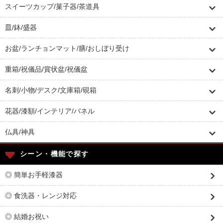
スイーツカップ/菓子器/茶道具
皿/鉢/盛器
お盆/ランチョンマット/膳/おしぼり受け
重箱/祝儀品/賞状盆/祝儀盆
名刺/小物/デスク/文庫箱/硯箱
花器/漆額/インテリア/パネル
仏具/神具
シーン・機能で探す
◎ 簡単お手軽漆器
◎ 食洗器・レンジ対応
◎ 結婚お祝い