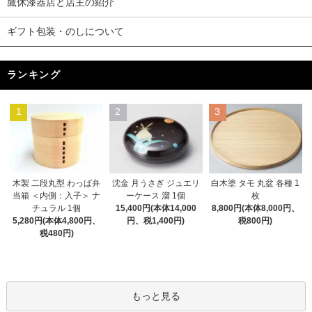
鷹休漆器店と店主の紹介
ギフト包装・のしについて
ランキング
1
2
3
木製 二段丸型 わっぱ弁
沈金 月うさぎ ジュエリ
白木塗 タモ 丸盆 各種 1
当箱 ＜内側：入子＞ ナ
ーケース 溜 1個
枚
チュラル 1個
15,400円(本体14,000
8,800円(本体8,000円、
5,280円(本体4,800円、
円、税1,400円)
税800円)
税480円)
もっと見る