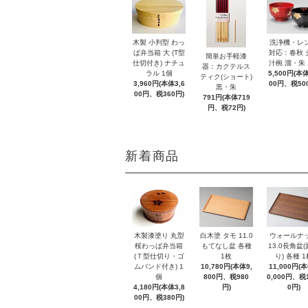
木製 小判型 わっ
洗浄機・レ
ぱ弁当箱 大 (T型
対応：春秋 
簡単お手軽漆
仕切付き) ナチュ
汁椀 溜・朱 
器：カクテルス
ラル 1個
5,500円(本体
ティク(ショート)
3,960円(本体3,6
00円、税50
黒・朱
00円、税360円)
791円(本体719
円、税72円)
新着商品
木製漆塗り 丸型
白木塗 タモ 11.0
ウォールナ
桜わっぱ弁当箱
もてなし盆 各種
13.0長角盆
(Ｔ型仕切り・ゴ
1枚
り) 各種 1
ムバンド付き) 1
10,780円(本体9,
11,000円(
個
800円、税980
0,000円、税1
4,180円(本体3,8
円)
0円)
00円、税380円)