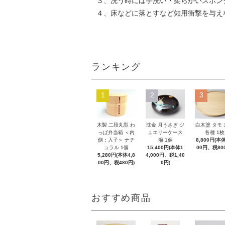
３、洗う時には手洗い・柔らかいスポン
４、床などに落とすなど知用衝撃を与え
ランキング
1
2
3
木製 二段丸型 わ
沈金 月うさぎ ジ
白木塗 タモ
っぱ弁当箱 ＜内
ュエリーケース
各種 1枚
側：入子＞ ナチ
溜 1個
8,800円(本体
ュラル 1個
15,400円(本体1
00円、税80
5,280円(本体4,8
4,000円、税1,40
00円、税480円)
0円)
おすすめ商品