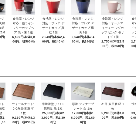
ンジ
食洗器・レンジ
食洗器・レンジ
食洗器・レンジ
食洗器・レンジ
食
夫婦
対応：銀ライン
対応：フレア デ
対応：フレア デ
対応：オールマ
対
1組
フリーカップペ
ザートカップ 真
ザートカップ 瑠
イティー マグカ
イ
5,0
ア 黒・朱 1組
紅 1個
璃 1個
ップ ピンク 各サ
ッ
0円)
5,500円(本体5,0
2,640円(本体2,4
2,640円(本体2,4
イズ 1個
ー
00円、税500円)
00円、税240円)
00円、税240円)
2,750円(本体2,5
2,
00円、税250円)
00
ット
ウォールナット1
半艶漆塗り 11.0
彩漆 ディナープ
布目 多用膳 曙 1
沈
(面取
0.0角盆(面取り)
隅切盆 黒 1枚
レート 白 1枚
枚
枚
1枚
25,300円(本体2
17,600円(本体1
5,280円(本体4,8
33
本体1
9,130円(本体8,3
3,000円、税2,30
6,000円、税1,60
00円、税480円)
0,
,00
00円、税830円)
0円)
0円)