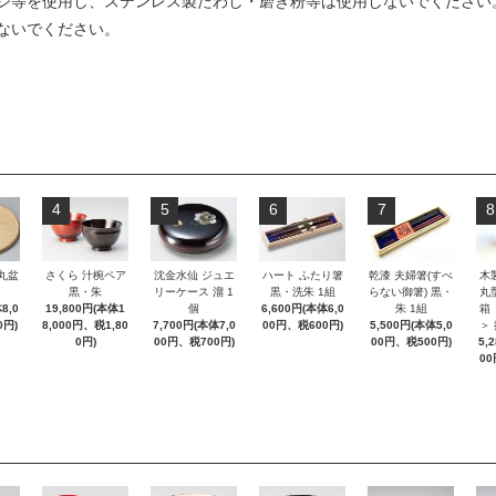
ジ等を使用し、ステンレス製たわし・磨き粉等は使用しないでください
ないでください。
4
5
6
7
8
 丸盆
さくら 汁椀ペア
沈金水仙 ジュエ
ハート ふたり箸
乾漆 夫婦箸(すべ
木
黒・朱
リーケース 溜 1
黒・洗朱 1組
らない御箸) 黒・
丸
8,0
19,800円(本体1
個
6,600円(本体6,0
朱 1組
箱
0円)
8,000円、税1,80
7,700円(本体7,0
00円、税600円)
5,500円(本体5,0
＞
0円)
00円、税700円)
00円、税500円)
5,
00