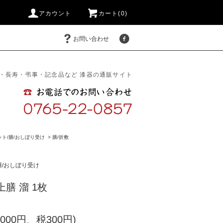
アカウント
カート(0)
お問い合わせ
・長寿・弔事・記念品など 漆器の通販サイト
ット/膳/おしぼり受け
>
膳/折敷
膳/おしぼり受け
膳 溜 1枚
,000円、税300円)