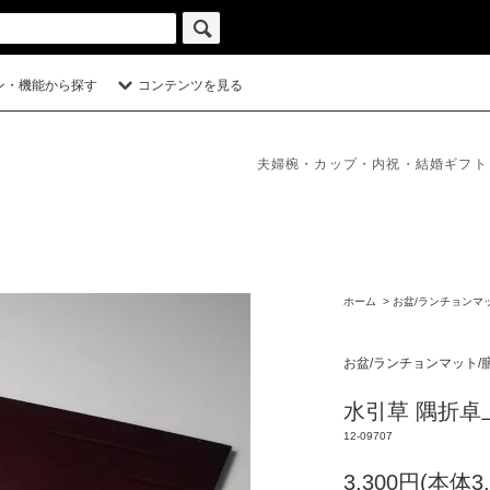
ン・機能から探す
コンテンツを見る
夫婦椀・カップ・内祝・結婚ギフト
ホーム
>
お盆/ランチョンマ
お盆/ランチョンマット/
水引草 隅折卓上
12-09707
3,300円(本体3