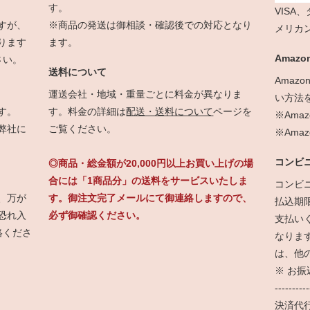
す。
VISA
すが、
※商品の発送は御相談・確認後での対応となり
メリカ
ります
ます。
Amazon
さい。
送料について
Amaz
運送会社・地域・重量ごとに料金が異なりま
い方法
す。
す。料金の詳細は
配送・送料について
ページを
※Ama
弊社に
ご覧ください。
※Am
コンビ
◎商品・総金額が20,000円以上お買い上げの場
合には「1商品分」の送料をサービスいたしま
コンビ
、万が
す。御注文完了メールにて御連絡しますので、
払込期
恐れ入
必ず御確認ください。
支払い
絡くださ
なりま
は、他
※ お
----------
決済代