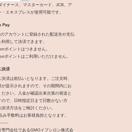
、ダイナース、マスターカード、JCB、ア
ン・エキスプレスが使用可能です。
 Pay
onのアカウントに登録された配送先や支払
を利用して決済できます。
zonポイントはつきません。
azonポイントはご利用いただけません。
ニ決済
ニ決済は前払いとなります。ご注文時、
限が提示されますので、その期間内にお
ください。入金が確認出来次第の発送と
すので、日時指定日まで日数がない方
の決済方法をご検討ください。
振込み手数料はお客様負担となります。
------
行専門会社であるGMOイプシロン株式会