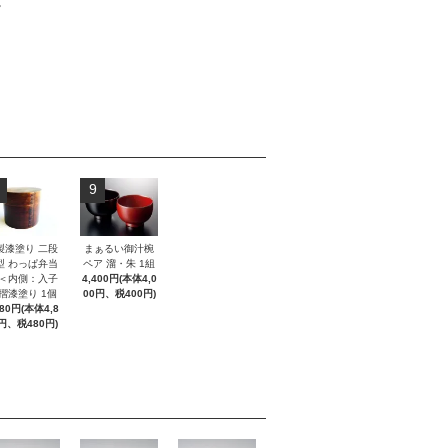
。
9
製漆塗り 二段
まぁるい御汁椀
型 わっぱ弁当
ペア 溜・朱 1組
 ＜内側：入子
4,400円(本体4,0
 摺漆塗り 1個
00円、税400円)
280円(本体4,8
円、税480円)