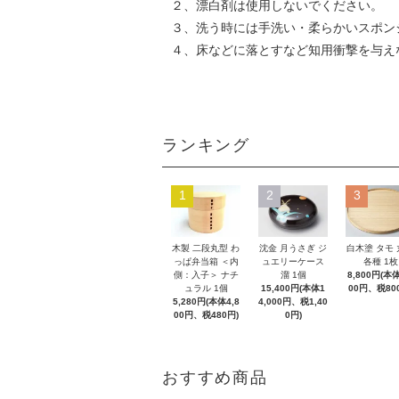
２、漂白剤は使用しないでください。
３、洗う時には手洗い・柔らかいスポン
４、床などに落とすなど知用衝撃を与え
ランキング
1
2
3
木製 二段丸型 わ
沈金 月うさぎ ジ
白木塗 タモ
っぱ弁当箱 ＜内
ュエリーケース
各種 1枚
側：入子＞ ナチ
溜 1個
8,800円(本体
ュラル 1個
15,400円(本体1
00円、税80
5,280円(本体4,8
4,000円、税1,40
00円、税480円)
0円)
おすすめ商品