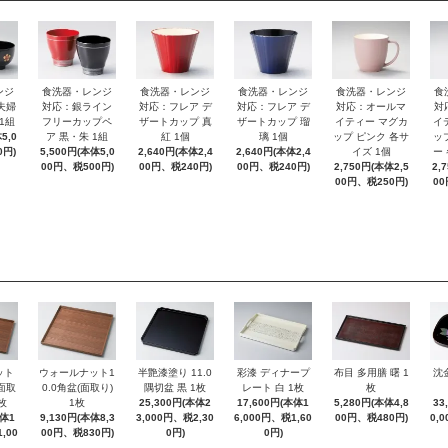
ンジ
食洗器・レンジ
食洗器・レンジ
食洗器・レンジ
食洗器・レンジ
食
夫婦
対応：銀ライン
対応：フレア デ
対応：フレア デ
対応：オールマ
対
1組
フリーカップペ
ザートカップ 真
ザートカップ 瑠
イティー マグカ
イ
5,0
ア 黒・朱 1組
紅 1個
璃 1個
ップ ピンク 各サ
ッ
0円)
5,500円(本体5,0
2,640円(本体2,4
2,640円(本体2,4
イズ 1個
ー
00円、税500円)
00円、税240円)
00円、税240円)
2,750円(本体2,5
2,
00円、税250円)
00
ット
ウォールナット1
半艶漆塗り 11.0
彩漆 ディナープ
布目 多用膳 曙 1
沈
(面取
0.0角盆(面取り)
隅切盆 黒 1枚
レート 白 1枚
枚
枚
1枚
25,300円(本体2
17,600円(本体1
5,280円(本体4,8
33
本体1
9,130円(本体8,3
3,000円、税2,30
6,000円、税1,60
00円、税480円)
0,
,00
00円、税830円)
0円)
0円)