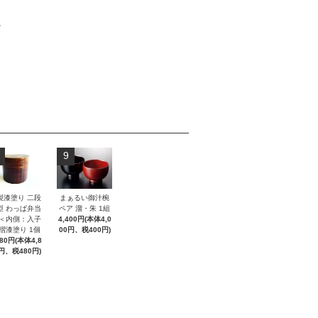
。
9
製漆塗り 二段
まぁるい御汁椀
型 わっぱ弁当
ペア 溜・朱 1組
 ＜内側：入子
4,400円(本体4,0
 摺漆塗り 1個
00円、税400円)
280円(本体4,8
円、税480円)