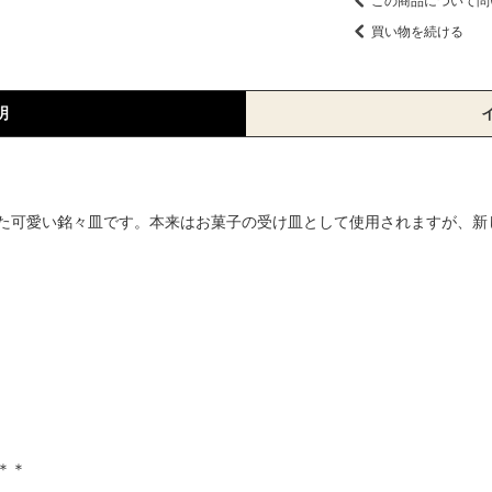
この商品について問
買い物を続ける
明
た可愛い銘々皿です。本来はお菓子の受け皿として使用されますが、新
＊＊