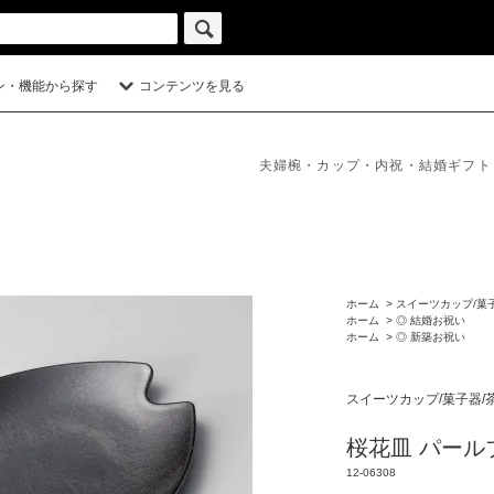
ン・機能から探す
コンテンツを見る
夫婦椀・カップ・内祝・結婚ギフト
ホーム
>
スイーツカップ/菓
ホーム
>
◎ 結婚お祝い
ホーム
>
◎ 新築お祝い
スイーツカップ/菓子器/
桜花皿 パール
12-06308