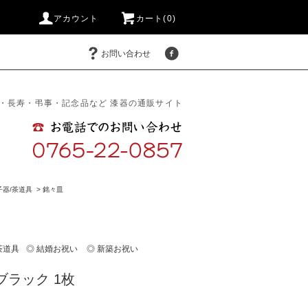
アカウント
カート(0)
お問い合わせ
・長寿・弔事・記念品など 漆器の通販サイト
子器/茶道具
>
銘々皿
茶道具
◎ 結婚お祝い
◎ 新築お祝い
ブラック 1枚