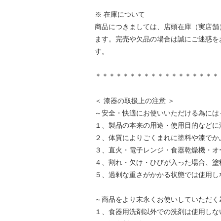
※ 在庫について
商品につきましては、店頭在庫（実店舗
ます。完売や欠品の場合は誠にご迷惑を
す。
＊＊＊＊＊＊＊＊＊＊＊＊＊＊＊＊＊＊
＜ 漆器の取扱上の注意 ＞
～安全・快適にお使いいただける為には
１、製品の本来の用途・使用目的などに
２、体質によりごくまれに塗料や漆でか
３、直火・電子レンジ・食器乾燥機・オ
４、割れ・欠け・ひびが入った場合、塗
５、過剰な重さがかかる状態では使用し
～商品をより末永くお使いしていただく
１、食器用洗剤以外での洗剤は使用しな