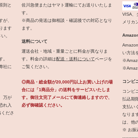
原則と
佐川急便またはヤマト運輸にてお送りいたしま
す。
VISA
すが、
※商品の発送は御相談・確認後での対応となり
メリカ
ります
ます。
Amazon
さい。
送料について
Amaz
運送会社・地域・重量ごとに料金が異なりま
い方法
す。
す。料金の詳細は
配送・送料について
ページを
※Ama
弊社に
ご覧ください。
※Am
コンビ
◎商品・総金額が20,000円以上お買い上げの場
合には「1商品分」の送料をサービスいたしま
コンビ
、万が
す。御注文完了メールにて御連絡しますので、
払込期
恐れ入
必ず御確認ください。
支払い
絡くださ
なりま
は、他
※ お
----------