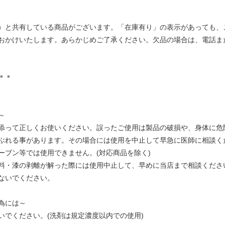
）と共有している商品がございます。「在庫有り」の表示があっても、
おかけいたします。あらかじめご了承ください。欠品の場合は、電話ま
＊＊
～
添って正しくお使いください。誤ったご使用は製品の破損や、身体に危
ぶれる事があります。その場合には使用を中止して早急に医師に相談く
ーブン等では使用できません。(対応商品を除く)
料・漆の剥離が解った際には使用中止して、早めに当店まで相談くださ
ないでください。
為には～
いでください。(洗剤は規定濃度以内での使用)