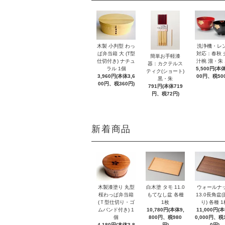
木製 小判型 わっ
洗浄機・レ
ぱ弁当箱 大 (T型
対応：春秋 
簡単お手軽漆
仕切付き) ナチュ
汁椀 溜・朱 
器：カクテルス
ラル 1個
5,500円(本体
ティク(ショート)
3,960円(本体3,6
00円、税50
黒・朱
00円、税360円)
791円(本体719
円、税72円)
新着商品
木製漆塗り 丸型
白木塗 タモ 11.0
ウォールナ
桜わっぱ弁当箱
もてなし盆 各種
13.0長角盆
(Ｔ型仕切り・ゴ
1枚
り) 各種 1
ムバンド付き) 1
10,780円(本体9,
11,000円(
個
800円、税980
0,000円、税1
4,180円(本体3,8
円)
0円)