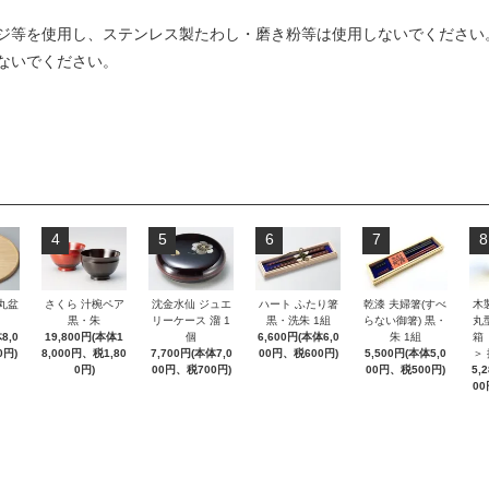
ジ等を使用し、ステンレス製たわし・磨き粉等は使用しないでください
ないでください。
4
5
6
7
8
 丸盆
さくら 汁椀ペア
沈金水仙 ジュエ
ハート ふたり箸
乾漆 夫婦箸(すべ
木
黒・朱
リーケース 溜 1
黒・洗朱 1組
らない御箸) 黒・
丸
8,0
19,800円(本体1
個
6,600円(本体6,0
朱 1組
箱
0円)
8,000円、税1,80
7,700円(本体7,0
00円、税600円)
5,500円(本体5,0
＞
0円)
00円、税700円)
00円、税500円)
5,
00