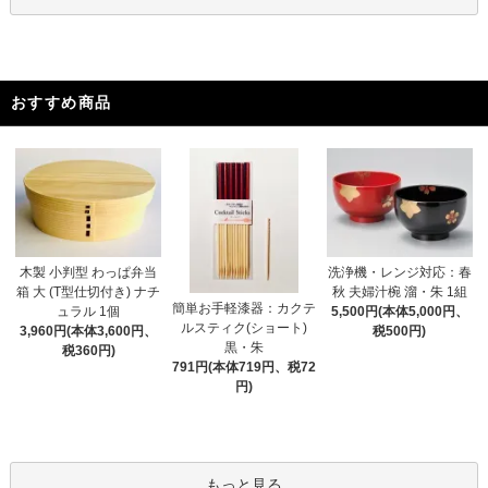
おすすめ商品
木製 小判型 わっぱ弁当
洗浄機・レンジ対応：春
箱 大 (T型仕切付き) ナチ
秋 夫婦汁椀 溜・朱 1組
簡単お手軽漆器：カクテ
ュラル 1個
5,500円(本体5,000円、
ルスティク(ショート)
3,960円(本体3,600円、
税500円)
黒・朱
税360円)
791円(本体719円、税72
円)
もっと見る