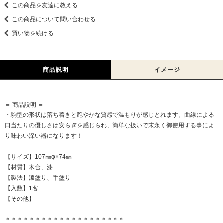
この商品を友達に教える
この商品について問い合わせる
買い物を続ける
商品説明
イメージ
＝ 商品説明 ＝
・駒型の形状は落ち着きと艶やかな質感で温もりが感じとれます。曲線による
口当たりの優しさは安らぎを感じられ、簡単な扱いで末永く御使用する事によ
り味わい深い器になります！
【サイズ】107㎜φ×74㎜
【材質】木合、漆
【製法】漆塗り、手塗り
【入数】1客
【その他】
＊＊＊＊＊＊＊＊＊＊＊＊＊＊＊＊＊＊＊＊