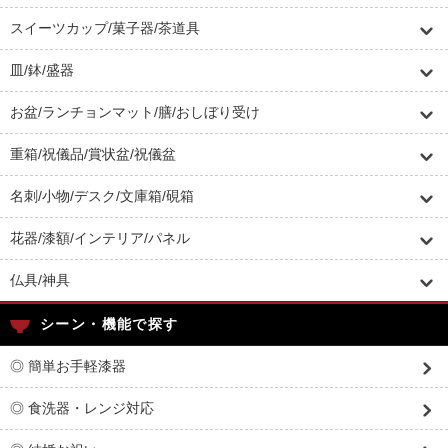
スイーツカップ/菓子器/茶道具
皿/鉢/盛器
お盆/ランチョンマット/膳/おしぼり受け
重箱/祝儀品/賞状盆/祝儀盆
名刺/小物/デスク/文庫箱/硯箱
花器/漆額/インテリア/パネル
仏具/神具
シーン・機能で探す
◎ 簡単お手軽漆器
◎ 食洗器・レンジ対応