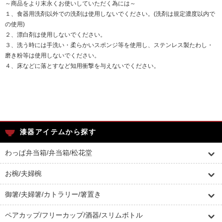
～商品をより末永くお使いしていただく為には～
１、食器用洗剤以外での洗剤は使用しないでください。(洗剤は規定濃度以内で
の使用)
２、漂白剤は使用しないでください。
３、洗う時には手洗い・柔らかいスポンジ等を使用し、ステンレス製たわし・
磨き粉等は使用しないでください。
４、床などに落とすなど知用衝撃を与えないでください。
漆器アイテムから探す
わっぱ弁当箱/弁当箱/松花堂
お椀/夫婦椀
御箸/夫婦箸/カトラリー/箸置き
ペアカップ/フリーカップ/酒器/スリムボトル