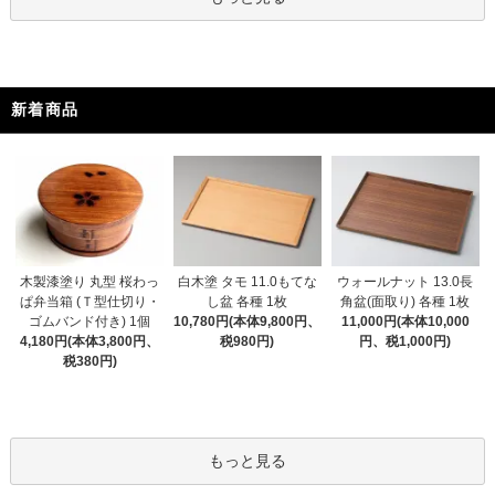
新着商品
木製漆塗り 丸型 桜わっ
白木塗 タモ 11.0もてな
ウォールナット 13.0長
ぱ弁当箱 (Ｔ型仕切り・
し盆 各種 1枚
角盆(面取り) 各種 1枚
ゴムバンド付き) 1個
10,780円(本体9,800円、
11,000円(本体10,000
4,180円(本体3,800円、
税980円)
円、税1,000円)
税380円)
もっと見る