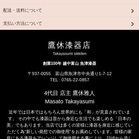
配送・送料について
支払い方法について
鷹休漆器店
Takayasumi sikkiten
創業100年 越中富山 魚津漆器
〒937-0055 富山県魚津市中央通り1-7-12
TEL : 0765-22-0857
4代目 店主 鷹休雅人
Masato Takayasumi
近年では日本ではもちろん世界的にも「和」が見直されていま
す。 その中でも漆器は昔から身近な生活でも楽しめる「日本の
美」でもあります。当店では多くの皆様に漆器を身近に感じてい
ただく為“新しい発想での御使用”をお薦めしています。皆様の家
庭にある漆器をアレンジして御使用する事により、日頃から楽し