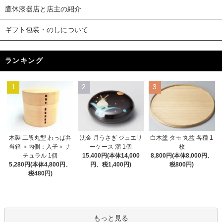
鷹休漆器店と店主の紹介
ギフト包装・のしについて
ランキング
1
2
3
木製 二段丸型 わっぱ弁
沈金 月うさぎ ジュエリ
白木塗 タモ 丸盆 各種 1
当箱 ＜内側：入子＞ ナ
ーケース 溜 1個
枚
チュラル 1個
15,400円(本体14,000
8,800円(本体8,000円、
5,280円(本体4,800円、
円、税1,400円)
税800円)
税480円)
もっと見る