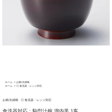
ホーム
>
お椀/夫婦椀
ホーム
>
◎ 食洗器・レンジ対応
お椀/夫婦椀
◎ 食洗器・レンジ対応
食洗器対応：駒型汁椀 溜内黒 1客