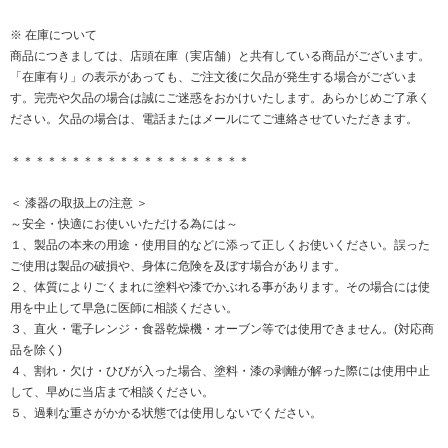
※ 在庫について
商品につきましては、店頭在庫（実店舗）と共有している商品がございます。
「在庫有り」の表示があっても、ご注文後に欠品が発生する場合がございま
す。完売や欠品の場合は誠にご迷惑をおかけいたします。あらかじめご了承く
ださい。欠品の場合は、電話またはメールにてご連絡させていただきます。
＊＊＊＊＊＊＊＊＊＊＊＊＊＊＊＊＊＊＊＊
＜ 漆器の取扱上の注意 ＞
～安全・快適にお使いいただける為には～
１、製品の本来の用途・使用目的などに添って正しくお使いください。誤った
ご使用は製品の破損や、身体に危険を及ぼす場合があります。
２、体質によりごくまれに塗料や漆でかぶれる事があります。その場合には使
用を中止して早急に医師に相談ください。
３、直火・電子レンジ・食器乾燥機・オーブン等では使用できません。(対応商
品を除く)
４、割れ・欠け・ひびが入った場合、塗料・漆の剥離が解った際には使用中止
して、早めに当店まで相談ください。
５、過剰な重さがかかる状態では使用しないでください。