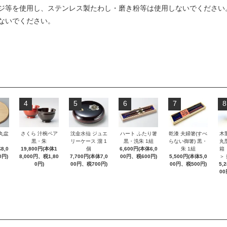
ジ等を使用し、ステンレス製たわし・磨き粉等は使用しないでください
ないでください。
4
5
6
7
8
 丸盆
さくら 汁椀ペア
沈金水仙 ジュエ
ハート ふたり箸
乾漆 夫婦箸(すべ
木
黒・朱
リーケース 溜 1
黒・洗朱 1組
らない御箸) 黒・
丸
8,0
19,800円(本体1
個
6,600円(本体6,0
朱 1組
箱
0円)
8,000円、税1,80
7,700円(本体7,0
00円、税600円)
5,500円(本体5,0
＞
0円)
00円、税700円)
00円、税500円)
5,
00