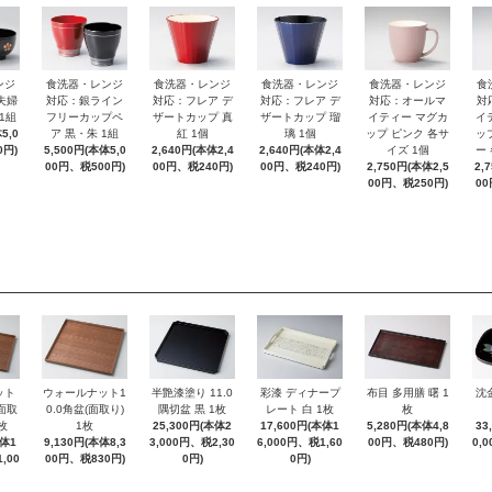
ンジ
食洗器・レンジ
食洗器・レンジ
食洗器・レンジ
食洗器・レンジ
食
夫婦
対応：銀ライン
対応：フレア デ
対応：フレア デ
対応：オールマ
対
1組
フリーカップペ
ザートカップ 真
ザートカップ 瑠
イティー マグカ
イ
5,0
ア 黒・朱 1組
紅 1個
璃 1個
ップ ピンク 各サ
ッ
0円)
5,500円(本体5,0
2,640円(本体2,4
2,640円(本体2,4
イズ 1個
ー
00円、税500円)
00円、税240円)
00円、税240円)
2,750円(本体2,5
2,
00円、税250円)
00
ット
ウォールナット1
半艶漆塗り 11.0
彩漆 ディナープ
布目 多用膳 曙 1
沈
(面取
0.0角盆(面取り)
隅切盆 黒 1枚
レート 白 1枚
枚
枚
1枚
25,300円(本体2
17,600円(本体1
5,280円(本体4,8
33
本体1
9,130円(本体8,3
3,000円、税2,30
6,000円、税1,60
00円、税480円)
0,
,00
00円、税830円)
0円)
0円)