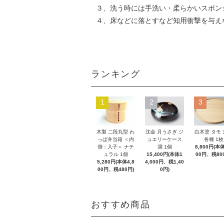
３、洗う時には手洗い・柔らかいスポン
４、床などに落とすなど知用衝撃を与え
ランキング
1
2
3
木製 二段丸型 わ
沈金 月うさぎ ジ
白木塗 タモ
っぱ弁当箱 ＜内
ュエリーケース
各種 1枚
側：入子＞ ナチ
溜 1個
8,800円(本体
ュラル 1個
15,400円(本体1
00円、税80
5,280円(本体4,8
4,000円、税1,40
00円、税480円)
0円)
おすすめ商品