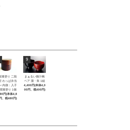
。
9
製漆塗り 二段
まぁるい御汁椀
型 わっぱ弁当
ペア 溜・朱 1組
 ＜内側：入子
4,400円(本体4,0
 摺漆塗り 1個
00円、税400円)
280円(本体4,8
円、税480円)