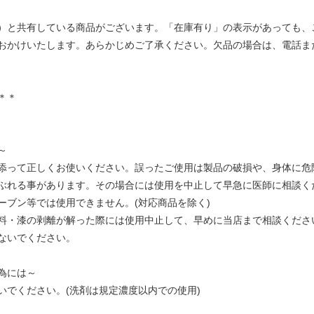
）と共有している商品がございます。「在庫有り」の表示があっても、
おかけいたします。あらかじめご了承ください。欠品の場合は、電話ま
＊＊
～
添って正しくお使いください。誤ったご使用は製品の破損や、身体に危
ぶれる事があります。その場合には使用を中止して早急に医師に相談く
ーブン等では使用できません。(対応商品を除く)
料・漆の剥離が解った際には使用中止して、早めに当店まで相談くださ
ないでください。
為には～
いでください。(洗剤は規定濃度以内での使用)