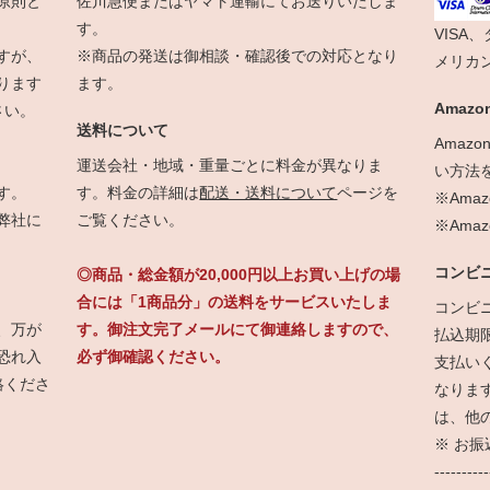
原則と
佐川急便またはヤマト運輸にてお送りいたしま
す。
VISA
すが、
※商品の発送は御相談・確認後での対応となり
メリカ
ります
ます。
Amazon
さい。
送料について
Amaz
運送会社・地域・重量ごとに料金が異なりま
い方法
す。
す。料金の詳細は
配送・送料について
ページを
※Ama
弊社に
ご覧ください。
※Am
コンビ
◎商品・総金額が20,000円以上お買い上げの場
合には「1商品分」の送料をサービスいたしま
コンビ
、万が
す。御注文完了メールにて御連絡しますので、
払込期
恐れ入
必ず御確認ください。
支払い
絡くださ
なりま
は、他
※ お
----------