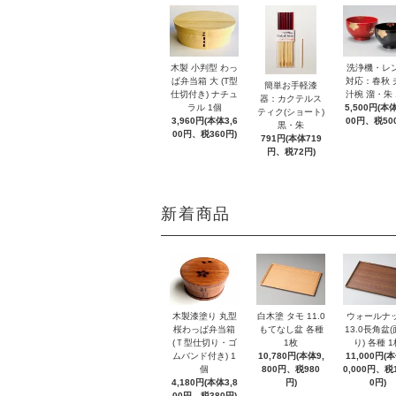
木製 小判型 わっ
洗浄機・レ
ぱ弁当箱 大 (T型
対応：春秋 
簡単お手軽漆
仕切付き) ナチュ
汁椀 溜・朱 
器：カクテルス
ラル 1個
5,500円(本体
ティク(ショート)
3,960円(本体3,6
00円、税50
黒・朱
00円、税360円)
791円(本体719
円、税72円)
新着商品
木製漆塗り 丸型
白木塗 タモ 11.0
ウォールナ
桜わっぱ弁当箱
もてなし盆 各種
13.0長角盆
(Ｔ型仕切り・ゴ
1枚
り) 各種 1
ムバンド付き) 1
10,780円(本体9,
11,000円(
個
800円、税980
0,000円、税1
4,180円(本体3,8
円)
0円)
00円、税380円)