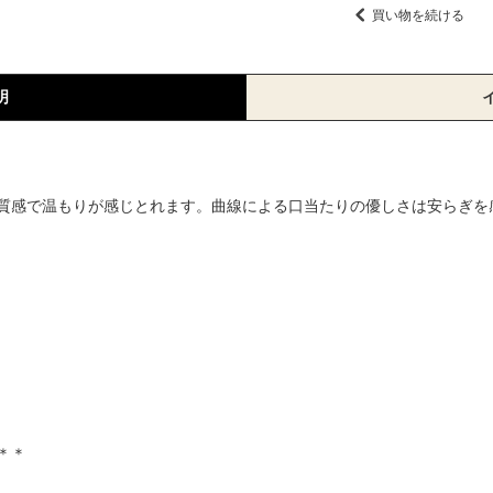
買い物を続ける
明
質感で温もりが感じとれます。曲線による口当たりの優しさは安らぎを
＊＊