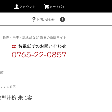
アカウント
カート(0)
お問い合わせ
・長寿・弔事・記念品など 漆器の通販サイト
対応
・レンジ対応
型汁椀 朱 1客