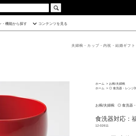
ン・機能から探す
コンテンツを見る
夫婦椀・カップ・内祝・結婚ギフト
ホーム
>
お椀/夫婦椀
ホーム
>
◎ 食洗器・レンジ
お椀/夫婦椀
◎ 食洗器
食洗器対応：福
12-02611