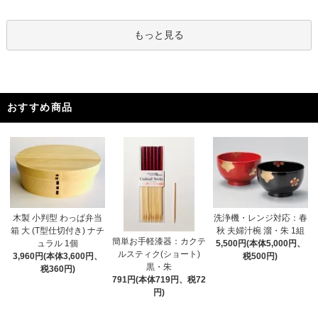
もっと見る
おすすめ商品
木製 小判型 わっぱ弁当
洗浄機・レンジ対応：春
箱 大 (T型仕切付き) ナチ
秋 夫婦汁椀 溜・朱 1組
簡単お手軽漆器：カクテ
ュラル 1個
5,500円(本体5,000円、
ルスティク(ショート)
3,960円(本体3,600円、
税500円)
黒・朱
税360円)
791円(本体719円、税72
円)