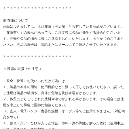
＊＊＊＊＊＊＊＊＊＊＊＊＊＊＊＊＊＊＊＊
※ 在庫について
商品につきましては、店頭在庫（実店舗）と共有している商品がございます。
「在庫有り」の表示があっても、ご注文後に欠品が発生する場合がございま
す。完売や欠品の場合は誠にご迷惑をおかけいたします。あらかじめご了承く
ださい。欠品の場合は、電話またはメールにてご連絡させていただきます。
＊＊＊＊＊＊＊＊＊＊＊＊＊＊＊＊＊＊＊＊
＜ 漆器の取扱上の注意 ＞
～安全・快適にお使いいただける為には～
１、製品の本来の用途・使用目的などに添って正しくお使いください。誤った
ご使用は製品の破損や、身体に危険を及ぼす場合があります。
２、体質によりごくまれに塗料や漆でかぶれる事があります。その場合には使
用を中止して早急に医師に相談ください。
３、直火・電子レンジ・食器乾燥機・オーブン等では使用できません。(対応商
品を除く)
４、割れ・欠け・ひびが入った場合、塗料・漆の剥離が解った際には使用中止