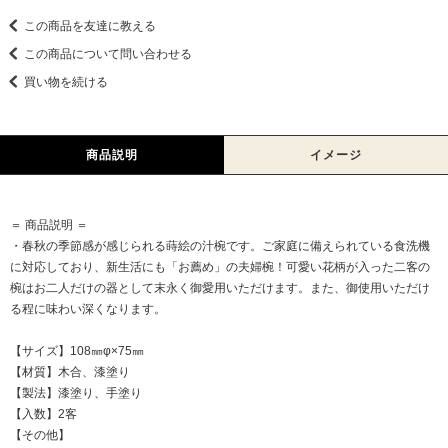
この商品を友達に教える
この商品について問い合わせる
買い物を続ける
商品説明
イメージ
＝ 商品説明 ＝
・春秋の季節感が感じられる蒔絵の汁椀です。ご家庭に備えられている食洗機
に対応しており、新生活にも「お薦め」の夫婦椀！可愛い花柄が入った二客の
椀はお二人だけの器として末永く御愛用いただけます。また、御使用いただけ
る程に味わい深くなります。
【サイズ】108㎜φ×75㎜
【材質】木合、漆塗り
【製法】漆塗り、手塗り
【入数】2客
【その他】