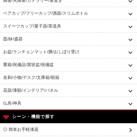
御箸/夫婦箸/カトラリー/箸置き
ペアカップ/フリーカップ/酒器/スリムボトル
スイーツカップ/菓子器/茶道具
皿/鉢/盛器
お盆/ランチョンマット/膳/おしぼり受け
重箱/祝儀品/賞状盆/祝儀盆
名刺/小物/デスク/文庫箱/硯箱
花器/漆額/インテリア/パネル
仏具/神具
シーン・機能で探す
◎ 簡単お手軽漆器