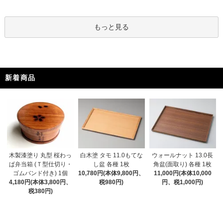
もっと見る
新着商品
木製漆塗り 丸型 桜わっ
白木塗 タモ 11.0もてな
ウォールナット 13.0長
ぱ弁当箱 (Ｔ型仕切り・
し盆 各種 1枚
角盆(面取り) 各種 1枚
ゴムバンド付き) 1個
10,780円(本体9,800円、
11,000円(本体10,000
4,180円(本体3,800円、
税980円)
円、税1,000円)
税380円)