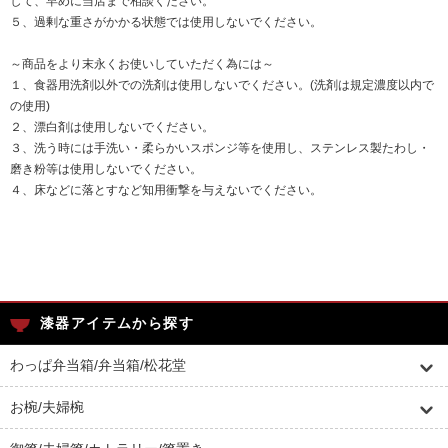
して、早めに当店まで相談ください。
５、過剰な重さがかかる状態では使用しないでください。
～商品をより末永くお使いしていただく為には～
１、食器用洗剤以外での洗剤は使用しないでください。(洗剤は規定濃度以内で
の使用)
２、漂白剤は使用しないでください。
３、洗う時には手洗い・柔らかいスポンジ等を使用し、ステンレス製たわし・
磨き粉等は使用しないでください。
４、床などに落とすなど知用衝撃を与えないでください。
漆器アイテムから探す
わっぱ弁当箱/弁当箱/松花堂
お椀/夫婦椀