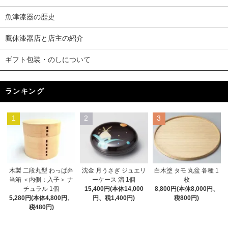
魚津漆器の歴史
鷹休漆器店と店主の紹介
ギフト包装・のしについて
ランキング
1
2
3
木製 二段丸型 わっぱ弁
沈金 月うさぎ ジュエリ
白木塗 タモ 丸盆 各種 1
当箱 ＜内側：入子＞ ナ
ーケース 溜 1個
枚
チュラル 1個
15,400円(本体14,000
8,800円(本体8,000円、
5,280円(本体4,800円、
円、税1,400円)
税800円)
税480円)