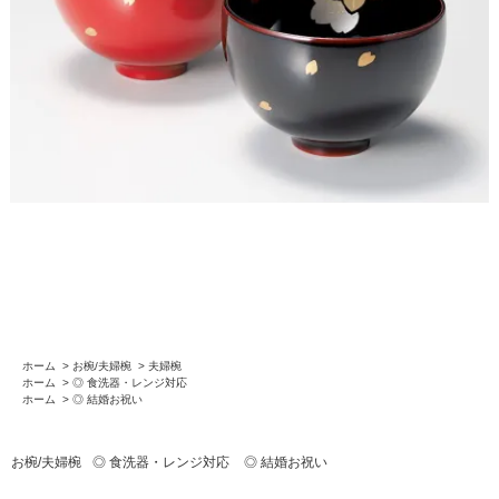
ホーム
>
お椀/夫婦椀
>
夫婦椀
ホーム
>
◎ 食洗器・レンジ対応
ホーム
>
◎ 結婚お祝い
お椀/夫婦椀
◎ 食洗器・レンジ対応
◎ 結婚お祝い