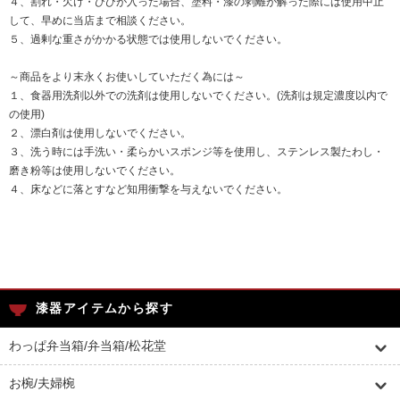
４、割れ・欠け・ひびが入った場合、塗料・漆の剥離が解った際には使用中止
して、早めに当店まで相談ください。
５、過剰な重さがかかる状態では使用しないでください。
～商品をより末永くお使いしていただく為には～
１、食器用洗剤以外での洗剤は使用しないでください。(洗剤は規定濃度以内で
の使用)
２、漂白剤は使用しないでください。
３、洗う時には手洗い・柔らかいスポンジ等を使用し、ステンレス製たわし・
磨き粉等は使用しないでください。
４、床などに落とすなど知用衝撃を与えないでください。
漆器アイテムから探す
わっぱ弁当箱/弁当箱/松花堂
お椀/夫婦椀