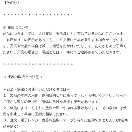
【その他】
＊＊＊＊＊＊＊＊＊＊＊＊＊＊＊＊＊＊＊＊
※ 在庫について
商品につきましては、店頭在庫（実店舗）と共有している商品がございます。
「在庫有り」の表示があっても、ご注文後に欠品が発生する場合がございま
す。完売や欠品の場合は誠にご迷惑をおかけいたします。あらかじめご了承く
ださい。欠品の場合は、電話またはメールにてご連絡させていただきます。
＊＊＊＊＊＊＊＊＊＊＊＊＊＊＊＊＊＊＊＊
＜ 漆器の取扱上の注意 ＞
～安全・快適にお使いいただける為には～
１、製品の本来の用途・使用目的などに添って正しくお使いください。誤った
ご使用は製品の破損や、身体に危険を及ぼす場合があります。
２、体質によりごくまれに塗料や漆でかぶれる事があります。その場合には使
用を中止して早急に医師に相談ください。
３、直火・電子レンジ・食器乾燥機・オーブン等では使用できません。(対応商
品を除く)