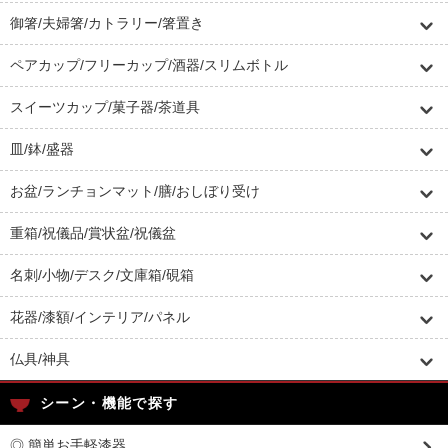
御箸/夫婦箸/カトラリー/箸置き
ペアカップ/フリーカップ/酒器/スリムボトル
スイーツカップ/菓子器/茶道具
皿/鉢/盛器
お盆/ランチョンマット/膳/おしぼり受け
重箱/祝儀品/賞状盆/祝儀盆
名刺/小物/デスク/文庫箱/硯箱
花器/漆額/インテリア/パネル
仏具/神具
シーン・機能で探す
◎ 簡単お手軽漆器