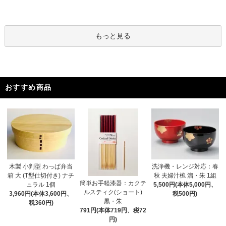
もっと見る
おすすめ商品
木製 小判型 わっぱ弁当
洗浄機・レンジ対応：春
箱 大 (T型仕切付き) ナチ
秋 夫婦汁椀 溜・朱 1組
簡単お手軽漆器：カクテ
ュラル 1個
5,500円(本体5,000円、
ルスティク(ショート)
3,960円(本体3,600円、
税500円)
黒・朱
税360円)
791円(本体719円、税72
円)