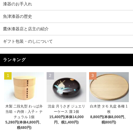
漆器のお手入れ
魚津漆器の歴史
鷹休漆器店と店主の紹介
ギフト包装・のしについて
ランキング
1
2
3
木製 二段丸型 わっぱ弁
沈金 月うさぎ ジュエリ
白木塗 タモ 丸盆 各種 1
当箱 ＜内側：入子＞ ナ
ーケース 溜 1個
枚
チュラル 1個
15,400円(本体14,000
8,800円(本体8,000円、
5,280円(本体4,800円、
円、税1,400円)
税800円)
税480円)