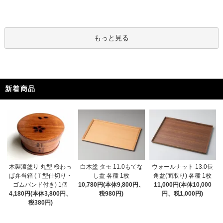
もっと見る
新着商品
木製漆塗り 丸型 桜わっ
白木塗 タモ 11.0もてな
ウォールナット 13.0長
ぱ弁当箱 (Ｔ型仕切り・
し盆 各種 1枚
角盆(面取り) 各種 1枚
ゴムバンド付き) 1個
10,780円(本体9,800円、
11,000円(本体10,000
4,180円(本体3,800円、
税980円)
円、税1,000円)
税380円)