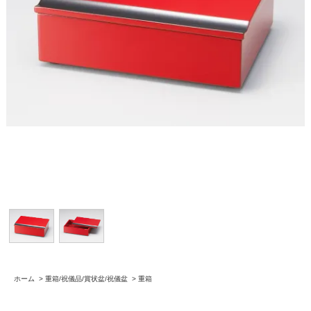
ホーム
>
重箱/祝儀品/賞状盆/祝儀盆
>
重箱