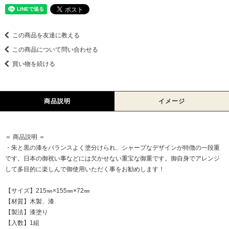
この商品を友達に教える
この商品について問い合わせる
買い物を続ける
商品説明
イメージ
＝ 商品説明 ＝
・朱と黒の漆をバランスよく塗分けられ、シャープなデザインが特徴の一段重
です。日本の御祝い事などには欠かせない重宝な御重です。御自身でアレンジ
して多目的に楽しんで御使用いただく事をお勧めします！
【サイズ】215㎜×155㎜×72㎜
【材質】木製、漆
【製法】漆塗り
【入数】1組