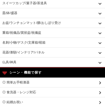
スイーツカップ/菓子器/茶道具
皿/鉢/盛器
お盆/ランチョンマット/膳/おしぼり受け
重箱/祝儀品/賞状盆/祝儀盆
名刺/小物/デスク/文庫箱/硯箱
花器/漆額/インテリア/パネル
仏具/神具
シーン・機能で探す
◎ 簡単お手軽漆器
◎ 食洗器・レンジ対応
◎ 結婚お祝い