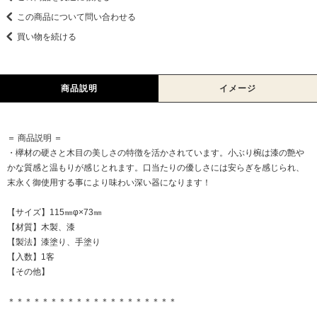
この商品について問い合わせる
買い物を続ける
商品説明
イメージ
＝ 商品説明 ＝
・欅材の硬さと木目の美しさの特徴を活かされています。小ぶり椀は漆の艶や
かな質感と温もりが感じとれます。口当たりの優しさには安らぎを感じられ、
末永く御使用する事により味わい深い器になります！
【サイズ】115㎜φ×73㎜
【材質】木製、漆
【製法】漆塗り、手塗り
【入数】1客
【その他】
＊＊＊＊＊＊＊＊＊＊＊＊＊＊＊＊＊＊＊＊