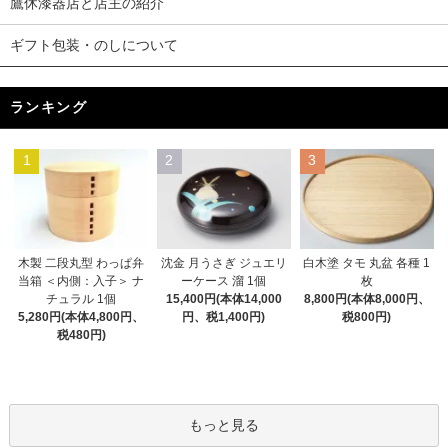
鷹休漆器店と店主の紹介
ギフト包装・のしについて
ランキング
1
2
3
木製 二段丸型 わっぱ弁
沈金 月うさぎ ジュエリ
白木塗 タモ 丸盆 各種 1
当箱 ＜内側：入子＞ ナ
ーケース 溜 1個
枚
チュラル 1個
15,400円(本体14,000
8,800円(本体8,000円、
5,280円(本体4,800円、
円、税1,400円)
税800円)
税480円)
もっと見る