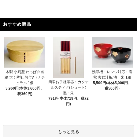
おすすめ商品
木製 小判型 わっぱ弁当
洗浄機・レンジ対応：春
箱 大 (T型仕切付き) ナチ
秋 夫婦汁椀 溜・朱 1組
簡単お手軽漆器：カクテ
ュラル 1個
5,500円(本体5,000円、
ルスティク(ショート)
3,960円(本体3,600円、
税500円)
黒・朱
税360円)
791円(本体719円、税72
円)
もっと見る