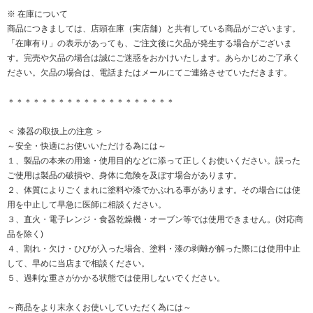
※ 在庫について
商品につきましては、店頭在庫（実店舗）と共有している商品がございます。
「在庫有り」の表示があっても、ご注文後に欠品が発生する場合がございま
す。完売や欠品の場合は誠にご迷惑をおかけいたします。あらかじめご了承く
ださい。欠品の場合は、電話またはメールにてご連絡させていただきます。
＊＊＊＊＊＊＊＊＊＊＊＊＊＊＊＊＊＊＊＊
＜ 漆器の取扱上の注意 ＞
～安全・快適にお使いいただける為には～
１、製品の本来の用途・使用目的などに添って正しくお使いください。誤った
ご使用は製品の破損や、身体に危険を及ぼす場合があります。
２、体質によりごくまれに塗料や漆でかぶれる事があります。その場合には使
用を中止して早急に医師に相談ください。
３、直火・電子レンジ・食器乾燥機・オーブン等では使用できません。(対応商
品を除く)
４、割れ・欠け・ひびが入った場合、塗料・漆の剥離が解った際には使用中止
して、早めに当店まで相談ください。
５、過剰な重さがかかる状態では使用しないでください。
～商品をより末永くお使いしていただく為には～