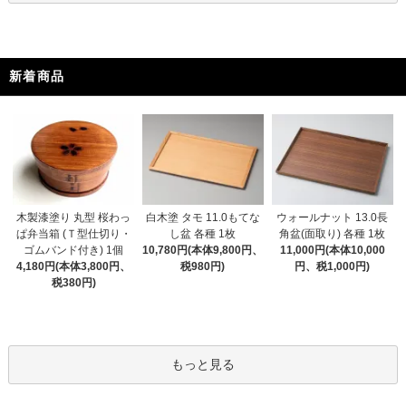
新着商品
木製漆塗り 丸型 桜わっ
白木塗 タモ 11.0もてな
ウォールナット 13.0長
ぱ弁当箱 (Ｔ型仕切り・
し盆 各種 1枚
角盆(面取り) 各種 1枚
ゴムバンド付き) 1個
10,780円(本体9,800円、
11,000円(本体10,000
4,180円(本体3,800円、
税980円)
円、税1,000円)
税380円)
もっと見る