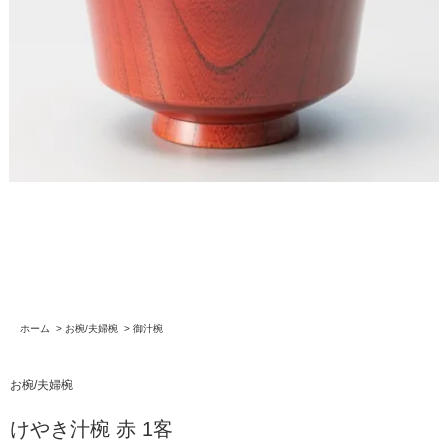
ホーム
>
お椀/夫婦椀
>
御汁椀
お椀/夫婦椀
けやき汁椀 赤 1客