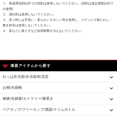
１、食器用洗剤以外での洗剤は使用しないでください。(洗剤は規定濃度以内で
の使用)
２、漂白剤は使用しないでください。
３、洗う時には手洗い・柔らかいスポンジ等を使用し、ステンレス製たわし・
磨き粉等は使用しないでください。
４、床などに落とすなど知用衝撃を与えないでください。
漆器アイテムから探す
わっぱ弁当箱/弁当箱/松花堂
お椀/夫婦椀
御箸/夫婦箸/カトラリー/箸置き
ペアカップ/フリーカップ/酒器/スリムボトル