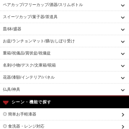
ペアカップ/フリーカップ/酒器/スリムボトル
スイーツカップ/菓子器/茶道具
皿/鉢/盛器
お盆/ランチョンマット/膳/おしぼり受け
重箱/祝儀品/賞状盆/祝儀盆
名刺/小物/デスク/文庫箱/硯箱
花器/漆額/インテリア/パネル
仏具/神具
シーン・機能で探す
◎ 簡単お手軽漆器
◎ 食洗器・レンジ対応