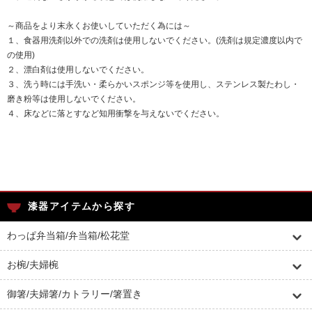
～商品をより末永くお使いしていただく為には～
１、食器用洗剤以外での洗剤は使用しないでください。(洗剤は規定濃度以内で
の使用)
２、漂白剤は使用しないでください。
３、洗う時には手洗い・柔らかいスポンジ等を使用し、ステンレス製たわし・
磨き粉等は使用しないでください。
４、床などに落とすなど知用衝撃を与えないでください。
漆器アイテムから探す
わっぱ弁当箱/弁当箱/松花堂
お椀/夫婦椀
御箸/夫婦箸/カトラリー/箸置き