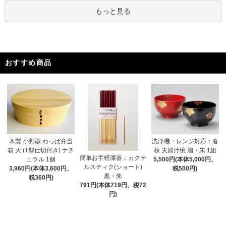
もっと見る
おすすめ商品
木製 小判型 わっぱ弁当
洗浄機・レンジ対応：春
箱 大 (T型仕切付き) ナチ
秋 夫婦汁椀 溜・朱 1組
簡単お手軽漆器：カクテ
ュラル 1個
5,500円(本体5,000円、
ルスティク(ショート)
3,960円(本体3,600円、
税500円)
黒・朱
税360円)
791円(本体719円、税72
円)