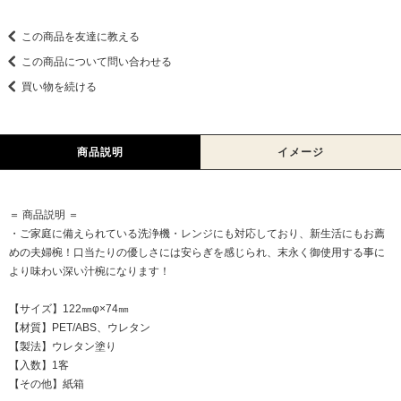
この商品を友達に教える
この商品について問い合わせる
買い物を続ける
商品説明
イメージ
＝ 商品説明 ＝
・ご家庭に備えられている洗浄機・レンジにも対応しており、新生活にもお薦
めの夫婦椀！口当たりの優しさには安らぎを感じられ、末永く御使用する事に
より味わい深い汁椀になります！
【サイズ】122㎜φ×74㎜
【材質】PET/ABS、ウレタン
【製法】ウレタン塗り
【入数】1客
【その他】紙箱