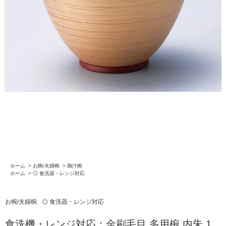
ホーム
>
お椀/夫婦椀
>
御汁椀
ホーム
>
◎ 食洗器・レンジ対応
お椀/夫婦椀
◎ 食洗器・レンジ対応
食洗機・レンジ対応：金刷毛目 多用椀 内朱 1