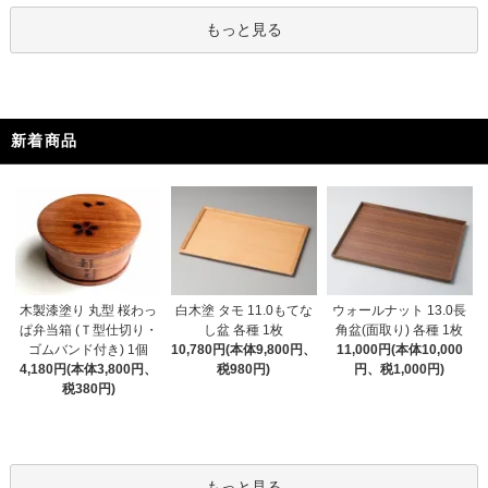
もっと見る
新着商品
木製漆塗り 丸型 桜わっ
白木塗 タモ 11.0もてな
ウォールナット 13.0長
ぱ弁当箱 (Ｔ型仕切り・
し盆 各種 1枚
角盆(面取り) 各種 1枚
ゴムバンド付き) 1個
10,780円(本体9,800円、
11,000円(本体10,000
4,180円(本体3,800円、
税980円)
円、税1,000円)
税380円)
もっと見る