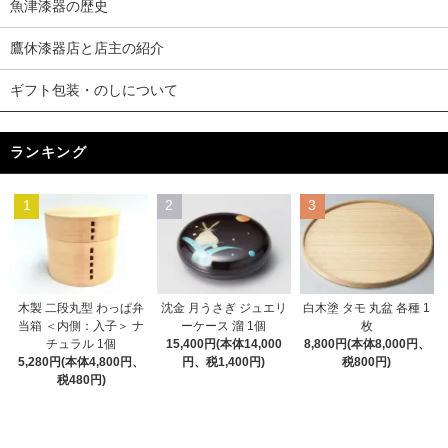
魚津漆器の歴史
鷹休漆器店と店主の紹介
ギフト包装・のしについて
ランキング
1
2
3
木製 二段丸型 わっぱ弁
沈金 月うさぎ ジュエリ
白木塗 タモ 丸盆 各種 1
当箱 ＜内側：入子＞ ナ
ーケース 溜 1個
枚
チュラル 1個
15,400円(本体14,000
8,800円(本体8,000円、
5,280円(本体4,800円、
円、税1,400円)
税800円)
税480円)