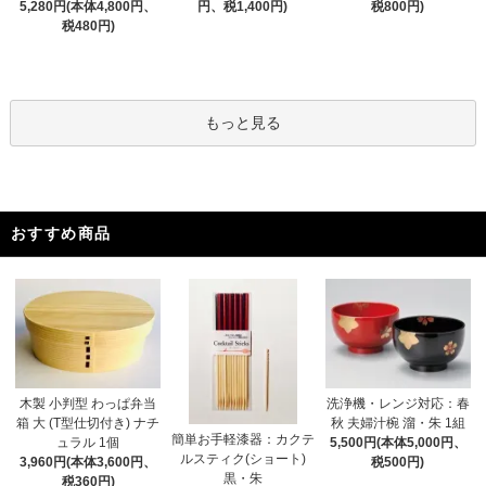
5,280円(本体4,800円、
円、税1,400円)
税800円)
税480円)
もっと見る
おすすめ商品
木製 小判型 わっぱ弁当
洗浄機・レンジ対応：春
箱 大 (T型仕切付き) ナチ
秋 夫婦汁椀 溜・朱 1組
簡単お手軽漆器：カクテ
ュラル 1個
5,500円(本体5,000円、
ルスティク(ショート)
3,960円(本体3,600円、
税500円)
黒・朱
税360円)