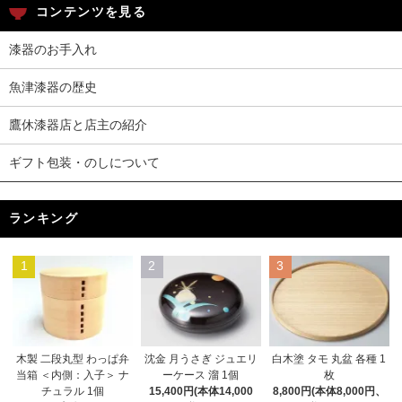
コンテンツを見る
漆器のお手入れ
魚津漆器の歴史
鷹休漆器店と店主の紹介
ギフト包装・のしについて
ランキング
1
2
3
木製 二段丸型 わっぱ弁
沈金 月うさぎ ジュエリ
白木塗 タモ 丸盆 各種 1
当箱 ＜内側：入子＞ ナ
ーケース 溜 1個
枚
チュラル 1個
15,400円(本体14,000
8,800円(本体8,000円、