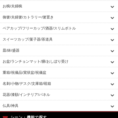
お椀/夫婦椀
御箸/夫婦箸/カトラリー/箸置き
ペアカップ/フリーカップ/酒器/スリムボトル
スイーツカップ/菓子器/茶道具
皿/鉢/盛器
お盆/ランチョンマット/膳/おしぼり受け
重箱/祝儀品/賞状盆/祝儀盆
名刺/小物/デスク/文庫箱/硯箱
花器/漆額/インテリア/パネル
仏具/神具
シーン・機能で探す