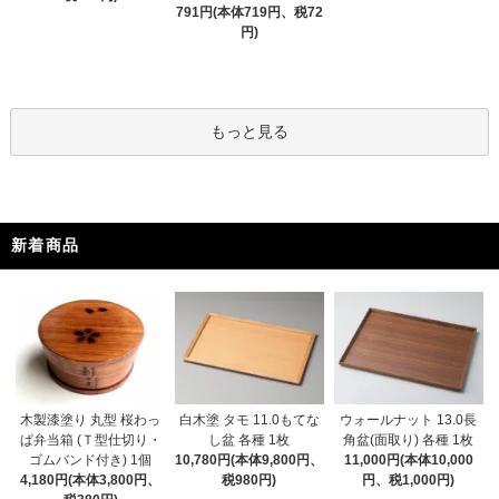
791円(本体719円、税72
円)
もっと見る
新着商品
木製漆塗り 丸型 桜わっ
白木塗 タモ 11.0もてな
ウォールナット 13.0長
ぱ弁当箱 (Ｔ型仕切り・
し盆 各種 1枚
角盆(面取り) 各種 1枚
ゴムバンド付き) 1個
10,780円(本体9,800円、
11,000円(本体10,000
4,180円(本体3,800円、
税980円)
円、税1,000円)