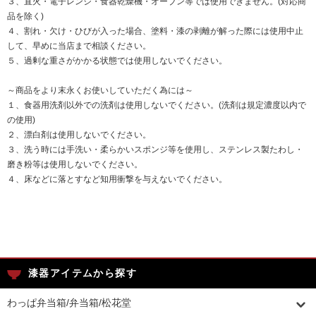
３、直火・電子レンジ・食器乾燥機・オーブン等では使用できません。(対応商
品を除く)
４、割れ・欠け・ひびが入った場合、塗料・漆の剥離が解った際には使用中止
して、早めに当店まで相談ください。
５、過剰な重さがかかる状態では使用しないでください。
～商品をより末永くお使いしていただく為には～
１、食器用洗剤以外での洗剤は使用しないでください。(洗剤は規定濃度以内で
の使用)
２、漂白剤は使用しないでください。
３、洗う時には手洗い・柔らかいスポンジ等を使用し、ステンレス製たわし・
磨き粉等は使用しないでください。
４、床などに落とすなど知用衝撃を与えないでください。
漆器アイテムから探す
わっぱ弁当箱/弁当箱/松花堂