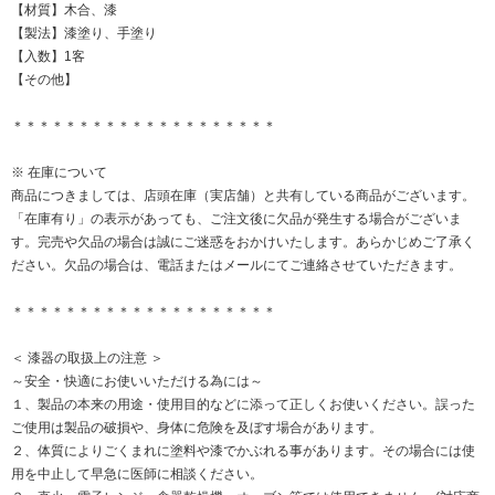
【材質】木合、漆
【製法】漆塗り、手塗り
【入数】1客
【その他】
＊＊＊＊＊＊＊＊＊＊＊＊＊＊＊＊＊＊＊＊
※ 在庫について
商品につきましては、店頭在庫（実店舗）と共有している商品がございます。
「在庫有り」の表示があっても、ご注文後に欠品が発生する場合がございま
す。完売や欠品の場合は誠にご迷惑をおかけいたします。あらかじめご了承く
ださい。欠品の場合は、電話またはメールにてご連絡させていただきます。
＊＊＊＊＊＊＊＊＊＊＊＊＊＊＊＊＊＊＊＊
＜ 漆器の取扱上の注意 ＞
～安全・快適にお使いいただける為には～
１、製品の本来の用途・使用目的などに添って正しくお使いください。誤った
ご使用は製品の破損や、身体に危険を及ぼす場合があります。
２、体質によりごくまれに塗料や漆でかぶれる事があります。その場合には使
用を中止して早急に医師に相談ください。