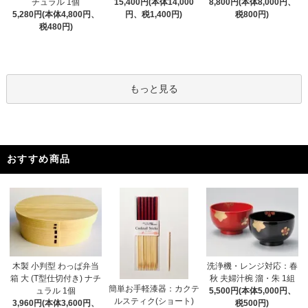
チュラル 1個
15,400円(本体14,000
8,800円(本体8,000円、
5,280円(本体4,800円、
円、税1,400円)
税800円)
税480円)
もっと見る
おすすめ商品
木製 小判型 わっぱ弁当
洗浄機・レンジ対応：春
箱 大 (T型仕切付き) ナチ
秋 夫婦汁椀 溜・朱 1組
簡単お手軽漆器：カクテ
ュラル 1個
5,500円(本体5,000円、
ルスティク(ショート)
3,960円(本体3,600円、
税500円)