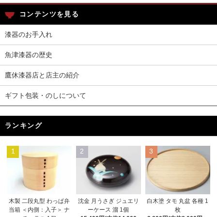
コンテンツを見る
漆器のお手入れ
魚津漆器の歴史
鷹休漆器店と店主の紹介
ギフト包装・のしについて
ランキング
1
2
3
木製 二段丸型 わっぱ弁
沈金 月うさぎ ジュエリ
白木塗 タモ 丸盆 各種 1
当箱 ＜内側：入子＞ ナ
ーケース 溜 1個
枚