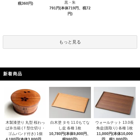
黒・朱
税360円)
791円(本体719円、税72
円)
もっと見る
新着商品
木製漆塗り 丸型 桜わっ
白木塗 タモ 11.0もてな
ウォールナット 13.0長
ぱ弁当箱 (Ｔ型仕切り・
し盆 各種 1枚
角盆(面取り) 各種 1枚
ゴムバンド付き) 1個
10,780円(本体9,800円、
11,000円(本体10,000
4,180円(本体3,800円、
税980円)
円、税1,000円)