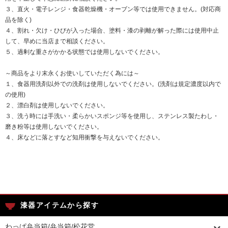
３、直火・電子レンジ・食器乾燥機・オーブン等では使用できません。(対応商
品を除く)
４、割れ・欠け・ひびが入った場合、塗料・漆の剥離が解った際には使用中止
して、早めに当店まで相談ください。
５、過剰な重さがかかる状態では使用しないでください。
～商品をより末永くお使いしていただく為には～
１、食器用洗剤以外での洗剤は使用しないでください。(洗剤は規定濃度以内で
の使用)
２、漂白剤は使用しないでください。
３、洗う時には手洗い・柔らかいスポンジ等を使用し、ステンレス製たわし・
磨き粉等は使用しないでください。
４、床などに落とすなど知用衝撃を与えないでください。
漆器アイテムから探す
わっぱ弁当箱/弁当箱/松花堂