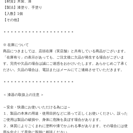
【材質】木製、漆
【製法】漆塗り、手塗り
【入数】1個
【その他】
＊＊＊＊＊＊＊＊＊＊＊＊＊＊＊＊＊＊＊＊
※ 在庫について
商品につきましては、店頭在庫（実店舗）と共有している商品がございます。
「在庫有り」の表示があっても、ご注文後に欠品が発生する場合がございま
す。完売や欠品の場合は誠にご迷惑をおかけいたします。あらかじめご了承く
ださい。欠品の場合は、電話またはメールにてご連絡させていただきます。
＊＊＊＊＊＊＊＊＊＊＊＊＊＊＊＊＊＊＊＊
＜ 漆器の取扱上の注意 ＞
～安全・快適にお使いいただける為には～
１、製品の本来の用途・使用目的などに添って正しくお使いください。誤った
ご使用は製品の破損や、身体に危険を及ぼす場合があります。
２、体質によりごくまれに塗料や漆でかぶれる事があります。その場合には使
用を中止して早急に医師に相談ください。