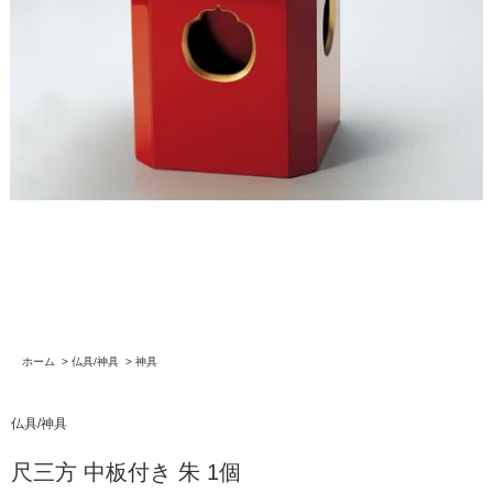
ホーム
>
仏具/神具
>
神具
仏具/神具
尺三方 中板付き 朱 1個