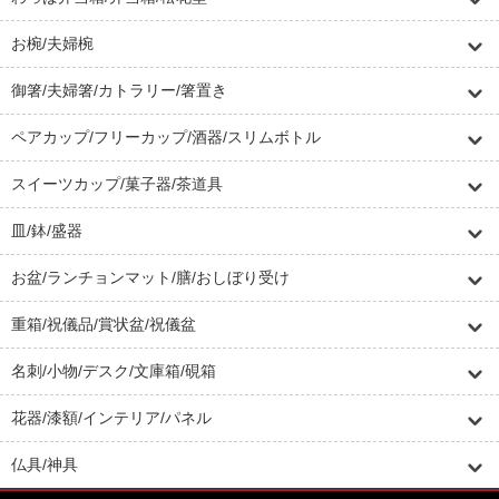
お椀/夫婦椀
御箸/夫婦箸/カトラリー/箸置き
ペアカップ/フリーカップ/酒器/スリムボトル
スイーツカップ/菓子器/茶道具
皿/鉢/盛器
お盆/ランチョンマット/膳/おしぼり受け
重箱/祝儀品/賞状盆/祝儀盆
名刺/小物/デスク/文庫箱/硯箱
花器/漆額/インテリア/パネル
仏具/神具