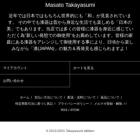
Masato Takayasumi
近年では日本ではもちろん世界的にも「和」が見直されていま
す。 その中でも漆器は昔から身近な生活でも楽しめる「日本の
美」でもあります。当店では多くの皆様に漆器を身近に感じてい
ただく為“新しい発想での御使用”をお薦めしています。皆様の家
庭にある漆器をアレンジして御使用する事により、日頃から楽し
みながら「漆(JAPAN)」の魅力＆再発見も感じられますよ！
マイアカウント
カートを見る
お問い合わせ
ホーム
/
支払い方法について
/
配送・送料について
/
返品について
/
特定商取引法に基づく表記
/
プライバシーポリシー
/
メルマガ登録・解除
/ /
RSS
/
ATOM
© 2013-2021 Takayasumi sikkiten