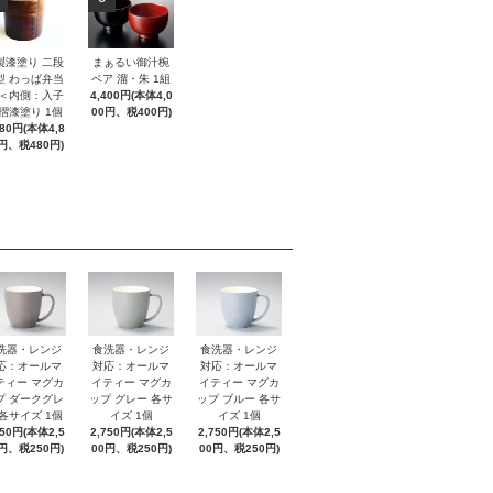
製漆塗り 二段
まぁるい御汁椀
型 わっぱ弁当
ペア 溜・朱 1組
 ＜内側：入子
4,400円(本体4,0
 摺漆塗り 1個
00円、税400円)
280円(本体4,8
円、税480円)
洗器・レンジ
食洗器・レンジ
食洗器・レンジ
応：オールマ
対応：オールマ
対応：オールマ
ティー マグカ
イティー マグカ
イティー マグカ
プ ダークグレ
ップ グレー 各サ
ップ ブルー 各サ
 各サイズ 1個
イズ 1個
イズ 1個
750円(本体2,5
2,750円(本体2,5
2,750円(本体2,5
円、税250円)
00円、税250円)
00円、税250円)