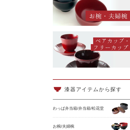
漆器アイテムから探す
わっぱ弁当箱/弁当箱/松花堂
お椀/夫婦椀