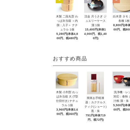
木製 二段丸型 わ
沈金 月うさぎ ジ
白木塗 タモ
っぱ弁当箱 ＜内
ュエリーケース
各種 1枚
側：入子＞ ナチ
溜 1個
8,800円(本体
ュラル 1個
15,400円(本体1
00円、税80
5,280円(本体4,8
4,000円、税1,40
00円、税480円)
0円)
おすすめ商品
木製 小判型 わっ
洗浄機・レ
ぱ弁当箱 大 (T型
対応：春秋 
簡単お手軽漆
仕切付き) ナチュ
汁椀 溜・朱 
器：カクテルス
ラル 1個
5,500円(本体
ティク(ショート)
3,960円(本体3,6
00円、税50
黒・朱
00円、税360円)
791円(本体719
円、税72円)