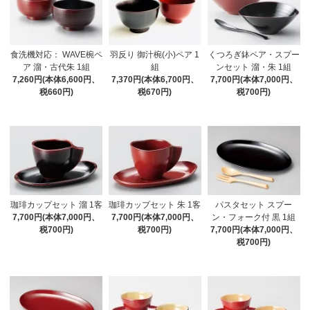
食洗機対応： WAVE椀ペ
羽反り 御汁椀(小)ペア 1
くつろぎ鉢ペア・スプー
ア 溜・古代朱 1組
組
ンセット 溜・朱 1組
7,260円(本体6,600円、
7,370円(本体6,700円、
7,700円(本体7,000円、
税660円)
税670円)
税700円)
珈琲カップセット 溜 1客
珈琲カップセット 朱 1客
パスタセット スプー
7,700円(本体7,000円、
7,700円(本体7,000円、
ン・フォーク付 黒 1組
税700円)
税700円)
7,700円(本体7,000円、
税700円)