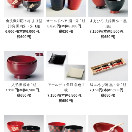
食洗機対応：梅 まり型
オールドペア 溜・朱 1組
すえひろ 夫婦椀 朱・黒
汁椀 黒内朱・朱 1組
6,820円(本体6,200円、
1組
6,600円(本体6,000円、
税620円)
7,150円(本体6,500円、
税600円)
税650円)
入子椀 根来 1組
アールデコ 角皿 各色 1
縁 みやび箸 黒・朱 1組
7,150円(本体6,500円、
枚
7,150円(本体6,500円、
税650円)
7,150円(本体6,500円、
税650円)
税650円)