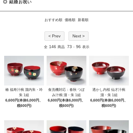
◎ 結婚お祝い
おすすめ順
価格順
新着順
< Prev
Next >
146
73
96
全
商品
-
表示
椿 福寿汁椀 溜内朱・吟
食洗機対応：春秋 つぼ
透かし内桜 仙才汁椀
朱 1組
み汁椀 溜・朱 1組
溜・朱 1組
6,600円(本体6,000円、
6,600円(本体6,000円、
6,600円(本体6,000円、
税600円)
税600円)
税600円)