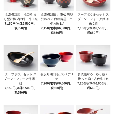
食洗機対応：桜二輪 ま
食洗機対応： 市松 駒型
スープボウルセット ス
り型汁椀 溜内朱・朱 1組
汁椀ペア 白檀内黒・白
プーン・フォーク付 吟
7,150円(本体6,500円、
檀内朱 1組
朱 1組
税650円)
7,150円(本体6,500円、
7,150円(本体6,500円、
税650円)
税650円)
スープボウルセット ス
羽反り 御汁椀(大)ペア 1
食洗機対応：ゆり型 汁
プーン・フォーク付 黒 1
組
椀ペア 溜・古代朱 1組
組
7,260円(本体6,600円、
7,260円(本体6,600円、
7,150円(本体6,500円、
税660円)
税660円)
税650円)