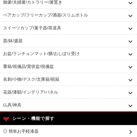
御箸/夫婦箸/カトラリー/箸置き
ペアカップ/フリーカップ/酒器/スリムボトル
スイーツカップ/菓子器/茶道具
皿/鉢/盛器
お盆/ランチョンマット/膳/おしぼり受け
重箱/祝儀品/賞状盆/祝儀盆
名刺/小物/デスク/文庫箱/硯箱
花器/漆額/インテリア/パネル
仏具/神具
シーン・機能で探す
◎ 簡単お手軽漆器