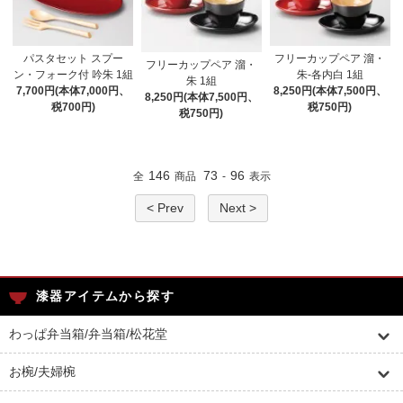
パスタセット スプー
フリーカップペア 溜・
フリーカップペア 溜・
ン・フォーク付 吟朱 1組
朱-各内白 1組
朱 1組
7,700円(本体7,000円、
8,250円(本体7,500円、
8,250円(本体7,500円、
税700円)
税750円)
税750円)
146
73
96
全
商品
-
表示
< Prev
Next >
漆器アイテムから探す
わっぱ弁当箱/弁当箱/松花堂
お椀/夫婦椀