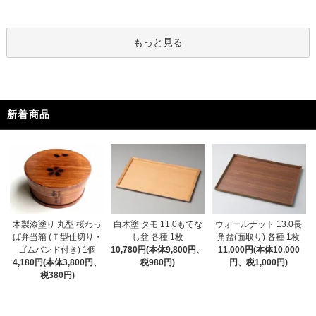
もっと見る
新着商品
木製漆塗り 丸型 桜わっ
白木塗 タモ 11.0もてな
ウォールナット 13.0長
ぱ弁当箱 (Ｔ型仕切り・
し盆 各種 1枚
角盆(面取り) 各種 1枚
ゴムバンド付き) 1個
10,780円(本体9,800円、
11,000円(本体10,000
4,180円(本体3,800円、
税980円)
円、税1,000円)
税380円)