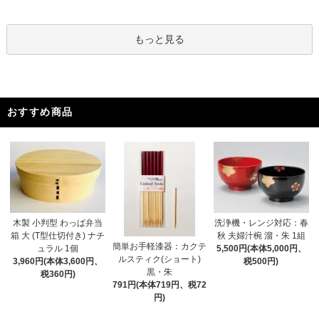
もっと見る
おすすめ商品
木製 小判型 わっぱ弁当
洗浄機・レンジ対応：春
箱 大 (T型仕切付き) ナチ
秋 夫婦汁椀 溜・朱 1組
簡単お手軽漆器：カクテ
ュラル 1個
5,500円(本体5,000円、
ルスティク(ショート)
3,960円(本体3,600円、
税500円)
黒・朱
税360円)
791円(本体719円、税72
円)