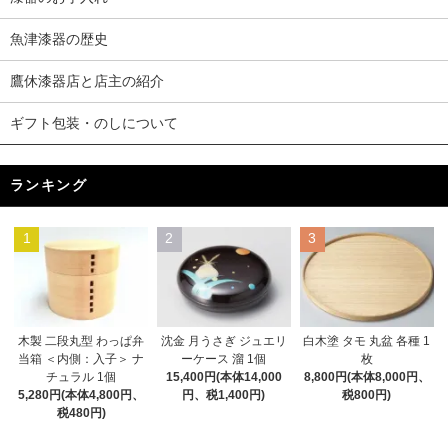
魚津漆器の歴史
鷹休漆器店と店主の紹介
ギフト包装・のしについて
ランキング
1
2
3
木製 二段丸型 わっぱ弁
沈金 月うさぎ ジュエリ
白木塗 タモ 丸盆 各種 1
当箱 ＜内側：入子＞ ナ
ーケース 溜 1個
枚
チュラル 1個
15,400円(本体14,000
8,800円(本体8,000円、
5,280円(本体4,800円、
円、税1,400円)
税800円)
税480円)