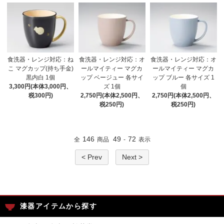
食洗器・レンジ対応：ね
食洗器・レンジ対応：オ
食洗器・レンジ対応：オ
こ マグカップ(持ち手金)
ールマイティー マグカ
ールマイティー マグカ
黒内白 1個
ップ ベージュー 各サイ
ップ ブルー 各サイズ 1
3,300円(本体3,000円、
ズ 1個
個
税300円)
2,750円(本体2,500円、
2,750円(本体2,500円、
税250円)
税250円)
146
49
72
全
商品
-
表示
< Prev
Next >
漆器アイテムから探す