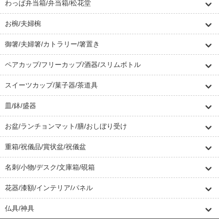
わっぱ弁当箱/弁当箱/松花堂
お椀/夫婦椀
御箸/夫婦箸/カトラリー/箸置き
ペアカップ/フリーカップ/酒器/スリムボトル
スイーツカップ/菓子器/茶道具
皿/鉢/盛器
お盆/ランチョンマット/膳/おしぼり受け
重箱/祝儀品/賞状盆/祝儀盆
名刺/小物/デスク/文庫箱/硯箱
花器/漆額/インテリア/パネル
仏具/神具