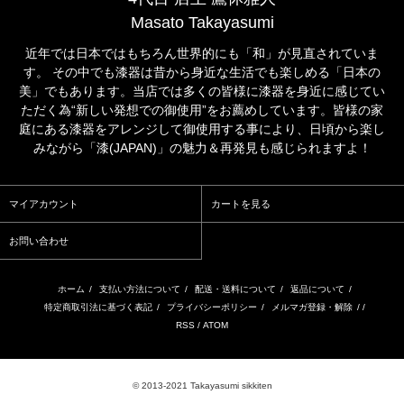
Masato Takayasumi
近年では日本ではもちろん世界的にも「和」が見直されていま
す。 その中でも漆器は昔から身近な生活でも楽しめる「日本の
美」でもあります。当店では多くの皆様に漆器を身近に感じてい
ただく為“新しい発想での御使用”をお薦めしています。皆様の家
庭にある漆器をアレンジして御使用する事により、日頃から楽し
みながら「漆(JAPAN)」の魅力＆再発見も感じられますよ！
マイアカウント
カートを見る
お問い合わせ
ホーム
/
支払い方法について
/
配送・送料について
/
返品について
/
特定商取引法に基づく表記
/
プライバシーポリシー
/
メルマガ登録・解除
/ /
RSS
/
ATOM
© 2013-2021 Takayasumi sikkiten