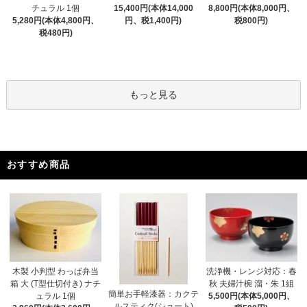
チュラル 1個
15,400円(本体14,000
8,800円(本体8,000円、
5,280円(本体4,800円、
円、税1,400円)
税800円)
税480円)
もっと見る
おすすめ商品
木製 小判型 わっぱ弁当
洗浄機・レンジ対応：春
箱 大 (T型仕切付き) ナチ
秋 夫婦汁椀 溜・朱 1組
簡単お手軽漆器：カクテ
ュラル 1個
5,500円(本体5,000円、
ルスティク(ショート)