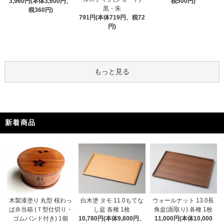
3,960円(本体3,600円、
税500円)
黒・朱
税360円)
791円(本体719円、税72
円)
もっと見る
新着商品
木製漆塗り 丸型 桜わっ
白木塗 タモ 11.0もてな
ウォールナット 13.0長
ぱ弁当箱 (Ｔ型仕切り・
し盆 各種 1枚
角盆(面取り) 各種 1枚
ゴムバンド付き) 1個
10,780円(本体9,800円、
11,000円(本体10,000