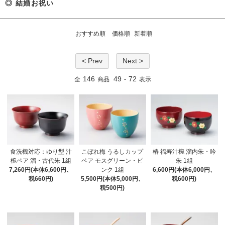
◎ 結婚お祝い
おすすめ順
価格順
新着順
< Prev
Next >
146
49
72
全
商品
-
表示
食洗機対応：ゆり型 汁
こぼれ梅 うるしカップ
椿 福寿汁椀 溜内朱・吟
椀ペア 溜・古代朱 1組
ペア モスグリーン・ピ
朱 1組
7,260円(本体6,600円、
ンク 1組
6,600円(本体6,000円、
税660円)
5,500円(本体5,000円、
税600円)
税500円)