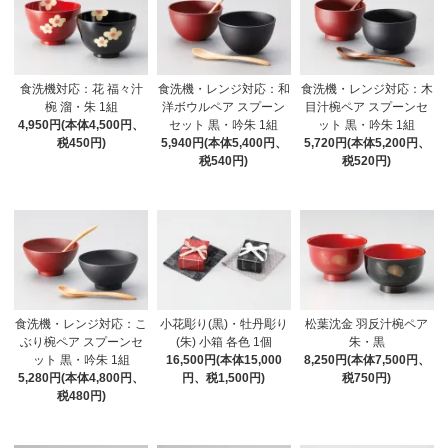
食洗機対応：花 福々汁
食洗機・レンジ対応：和
食洗機・レンジ対応：木
椀 溜・朱 1組
洋ボウルペア スプーン
目汁椀ペア スプーンセ
4,950円(本体4,500円、
セット 黒・吟朱 1組
ット 黒・吟朱 1組
税450円)
5,940円(本体5,400円、
5,720円(本体5,200円、
税540円)
税520円)
食洗機・レンジ対応：こ
小花彫り(黒)・牡丹彫り
松葉沈金 羽反汁椀ペア
ぶり椀ペア スプーンセ
(朱) 小箱 各色 1個
朱・黒
ット 黒・吟朱 1組
16,500円(本体15,000
8,250円(本体7,500円、
5,280円(本体4,800円、
円、税1,500円)
税750円)
税480円)