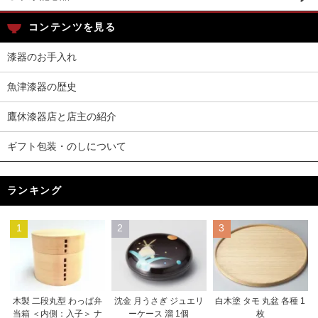
コンテンツを見る
漆器のお手入れ
魚津漆器の歴史
鷹休漆器店と店主の紹介
ギフト包装・のしについて
ランキング
1
2
3
木製 二段丸型 わっぱ弁
沈金 月うさぎ ジュエリ
白木塗 タモ 丸盆 各種 1
当箱 ＜内側：入子＞ ナ
ーケース 溜 1個
枚