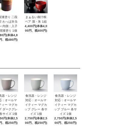
製漆塗り 二段
まぁるい御汁椀
型 わっぱ弁当
ペア 溜・朱 1組
 ＜内側：入子
4,400円(本体4,0
 摺漆塗り 1個
00円、税400円)
280円(本体4,8
円、税480円)
洗器・レンジ
食洗器・レンジ
食洗器・レンジ
応：オールマ
対応：オールマ
対応：オールマ
ティー マグカ
イティー マグカ
イティー マグカ
プ ダークグレ
ップ グレー 各サ
ップ ブルー 各サ
 各サイズ 1個
イズ 1個
イズ 1個
750円(本体2,5
2,750円(本体2,5
2,750円(本体2,5
円、税250円)
00円、税250円)
00円、税250円)