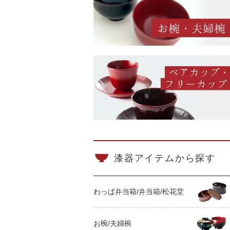
漆器アイテムから探す
わっぱ弁当箱/弁当箱/松花堂
お椀/夫婦椀