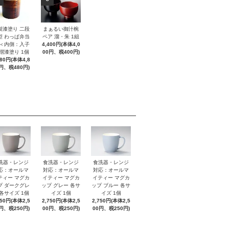
製漆塗り 二段
まぁるい御汁椀
型 わっぱ弁当
ペア 溜・朱 1組
 ＜内側：入子
4,400円(本体4,0
 摺漆塗り 1個
00円、税400円)
280円(本体4,8
円、税480円)
洗器・レンジ
食洗器・レンジ
食洗器・レンジ
応：オールマ
対応：オールマ
対応：オールマ
ティー マグカ
イティー マグカ
イティー マグカ
プ ダークグレ
ップ グレー 各サ
ップ ブルー 各サ
 各サイズ 1個
イズ 1個
イズ 1個
750円(本体2,5
2,750円(本体2,5
2,750円(本体2,5
円、税250円)
00円、税250円)
00円、税250円)