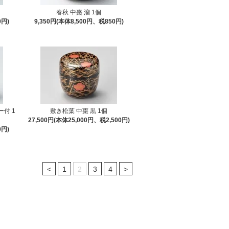
春秋 中棗 溜 1個
0円)
9,350円(本体8,500円、税850円)
ー付 1
敷き松葉 中棗 黒 1個
27,500円(本体25,000円、税2,500円)
0円)
<
1
2
3
4
>