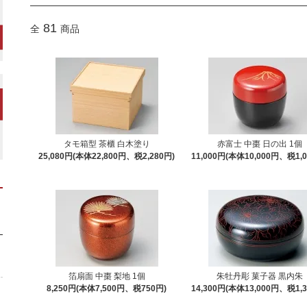
81
全
商品
タモ箱型 茶櫃 白木塗り
赤富士 中棗 日の出 1個
25,080円(本体22,800円、税2,280円)
11,000円(本体10,000円、税1,0
箔扇面 中棗 梨地 1個
朱牡丹彫 菓子器 黒内朱
8,250円(本体7,500円、税750円)
14,300円(本体13,000円、税1,3