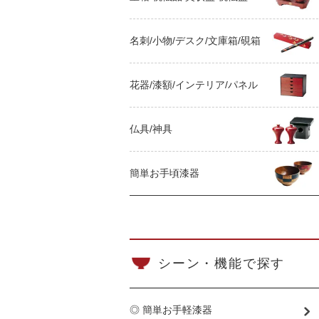
名刺/小物/デスク/文庫箱/硯箱
花器/漆額/インテリア/パネル
仏具/神具
簡単お手頃漆器
シーン・機能で探す
◎ 簡単お手軽漆器