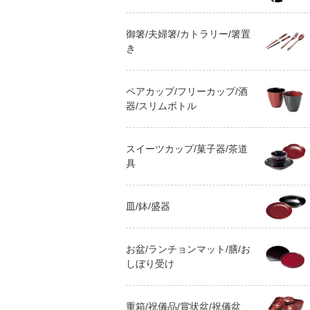
御箸/夫婦箸/カトラリー/箸置
き
ペアカップ/フリーカップ/酒
器/スリムボトル
スイーツカップ/菓子器/茶道
具
皿/鉢/盛器
お盆/ランチョンマット/膳/お
しぼり受け
重箱/祝儀品/賞状盆/祝儀盆