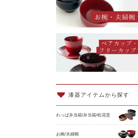
漆器アイテムから探す
わっぱ弁当箱/弁当箱/松花堂
お椀/夫婦椀