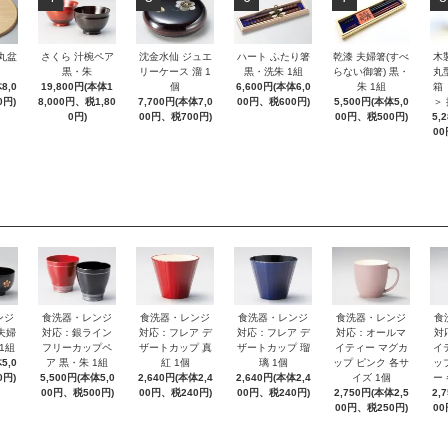
 丸盆
さくら 汁椀ペア
沈金水仙 ジュエ
ハート ふたり箸
乾漆 夫婦箸(すべ
木
黒・朱
リーケース 溜 1
黒・洗朱 1組
らない御箸) 黒・
丸
8,0
19,800円(本体1
個
6,600円(本体6,0
朱 1組
箱
0円)
8,000円、税1,80
7,700円(本体7,0
00円、税600円)
5,500円(本体5,0
＞
0円)
00円、税700円)
00円、税500円)
5,
00
ンジ
食洗器・レンジ
食洗器・レンジ
食洗器・レンジ
食洗器・レンジ
食
夫婦
対応：銀ライン
対応：フレア デ
対応：フレア デ
対応：オールマ
対
1組
フリーカップペ
ザートカップ 真
ザートカップ 瑠
イティー マグカ
イ
5,0
ア 黒・朱 1組
紅 1個
璃 1個
ップ ピンク 各サ
ッ
0円)
5,500円(本体5,0
2,640円(本体2,4
2,640円(本体2,4
イズ 1個
ー
00円、税500円)
00円、税240円)
00円、税240円)
2,750円(本体2,5
2,
00円、税250円)
00