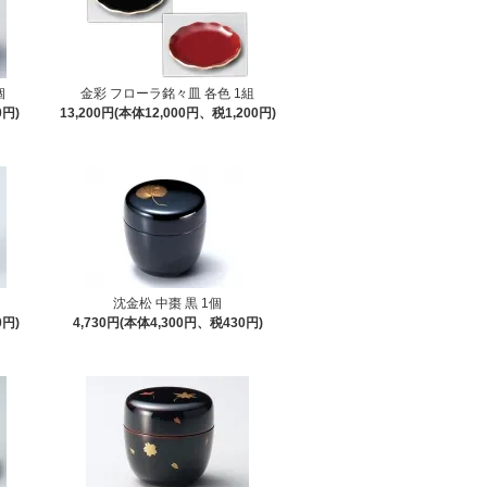
個
金彩 フローラ銘々皿 各色 1組
0円)
13,200円(本体12,000円、税1,200円)
沈金松 中棗 黒 1個
0円)
4,730円(本体4,300円、税430円)