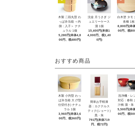
木製 二段丸型 わ
沈金 月うさぎ ジ
白木塗 タモ
っぱ弁当箱 ＜内
ュエリーケース
各種 1枚
側：入子＞ ナチ
溜 1個
8,800円(本体
ュラル 1個
15,400円(本体1
00円、税80
5,280円(本体4,8
4,000円、税1,40
00円、税480円)
0円)
おすすめ商品
木製 小判型 わっ
洗浄機・レ
ぱ弁当箱 大 (T型
対応：春秋 
簡単お手軽漆
仕切付き) ナチュ
汁椀 溜・朱 
器：カクテルス
ラル 1個
5,500円(本体
ティク(ショート)
3,960円(本体3,6
00円、税50
黒・朱
00円、税360円)
791円(本体719
円、税72円)