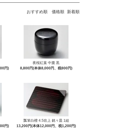
おすすめ順
価格順
新着順
夜桜紅葉 中棗 黒
00円)
8,800円(本体8,000円、税800円)
瓢箪白檀 4.5吹上 銘々皿 1組
00円)
13,200円(本体12,000円、税1,200円)