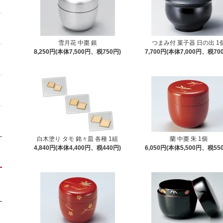
雪月花 中棗 銀
つまみ付 菓子器 日の出 1
8,250円(本体7,500円、税750円)
7,700円(本体7,000円、税70
白木塗り タモ 銘々皿 各種 1組
蘭 中棗 朱 1個
4,840円(本体4,400円、税440円)
6,050円(本体5,500円、税55