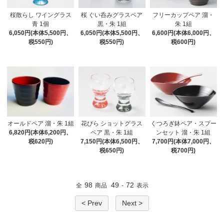
桜散らし ワイングラス
桜 ぐい呑みグラスペア
フリーカップペア 溜・
青 1個
黒・朱 1組
朱 1組
6,050円(本体5,500円、
6,050円(本体5,500円、
6,600円(本体6,000円、
税550円)
税550円)
税600円)
オールドペア 溜・朱 1組
花びら ショットグラス
くつろぎ鉢ペア・スプー
6,820円(本体6,200円、
ペア 黒・朱 1組
ンセット 溜・朱 1組
税620円)
7,150円(本体6,500円、
7,700円(本体7,000円、
税650円)
税700円)
98
49
72
全
商品
-
表示
< Prev
Next >