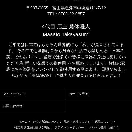
〒937-0055 富山県魚津市中央通り1-7-12
TEL : 0765-22-0857
4代目 店主 鷹休雅人
Masato Takayasumi
近年では日本ではもちろん世界的にも「和」が見直されていま
す。 その中でも漆器は昔から身近な生活でも楽しめる「日本の
美」でもあります。当店では多くの皆様に漆器を身近に感じてい
ただく為“新しい発想での御使用”をお薦めしています。皆様の家
庭にある漆器をアレンジして御使用する事により、日頃から楽し
みながら「漆(JAPAN)」の魅力＆再発見も感じられますよ！
マイアカウント
カートを見る
お問い合わせ
ホーム
/
支払い方法について
/
配送・送料について
/
返品について
/
特定商取引法に基づく表記
/
プライバシーポリシー
/
メルマガ登録・解除
/ /