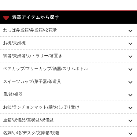
漆器アイテムから探す
わっぱ弁当箱/弁当箱/松花堂
お椀/夫婦椀
御箸/夫婦箸/カトラリー/箸置き
ペアカップ/フリーカップ/酒器/スリムボトル
スイーツカップ/菓子器/茶道具
皿/鉢/盛器
お盆/ランチョンマット/膳/おしぼり受け
重箱/祝儀品/賞状盆/祝儀盆
名刺/小物/デスク/文庫箱/硯箱