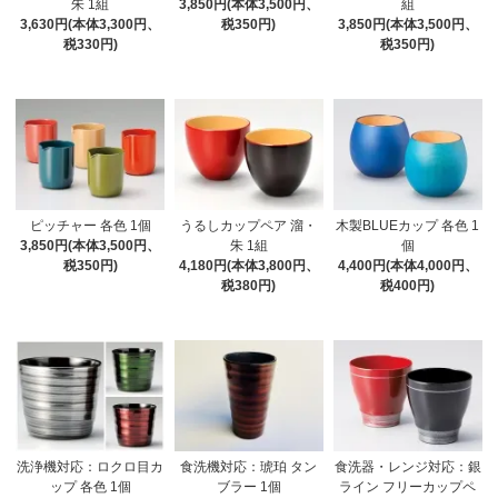
朱 1組
3,850円(本体3,500円、
組
3,630円(本体3,300円、
税350円)
3,850円(本体3,500円、
税330円)
税350円)
ピッチャー 各色 1個
うるしカップペア 溜・
木製BLUEカップ 各色 1
3,850円(本体3,500円、
朱 1組
個
税350円)
4,180円(本体3,800円、
4,400円(本体4,000円、
税380円)
税400円)
洗浄機対応：ロクロ目カ
食洗機対応：琥珀 タン
食洗器・レンジ対応：銀
ップ 各色 1個
ブラー 1個
ライン フリーカップペ