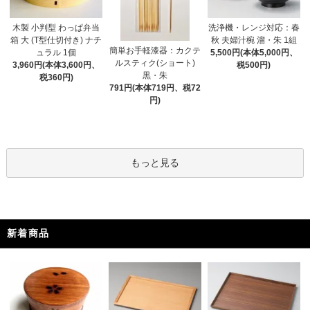
木製 小判型 わっぱ弁当
洗浄機・レンジ対応：春
箱 大 (T型仕切付き) ナチ
秋 夫婦汁椀 溜・朱 1組
簡単お手軽漆器：カクテ
ュラル 1個
5,500円(本体5,000円、
ルスティク(ショート)
3,960円(本体3,600円、
税500円)
黒・朱
税360円)
791円(本体719円、税72
円)
もっと見る
新着商品