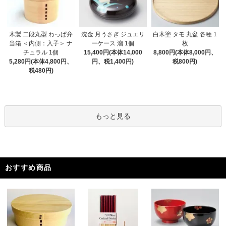
木製 二段丸型 わっぱ弁
沈金 月うさぎ ジュエリ
白木塗 タモ 丸盆 各種 1
当箱 ＜内側：入子＞ ナ
ーケース 溜 1個
枚
チュラル 1個
15,400円(本体14,000
8,800円(本体8,000円、
5,280円(本体4,800円、
円、税1,400円)
税800円)
税480円)
もっと見る
おすすめ商品