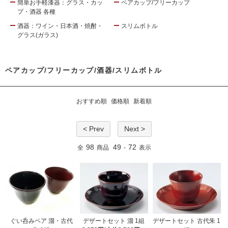
簡単お手軽漆器：グラス・カッ
ペアカップ/フリーカップ
プ・酒器 各種
酒器：ワイン・日本酒・焼酎・
スリムボトル
グラス(ガラス)
ペアカップ/フリーカップ/酒器/スリムボトル
おすすめ順
価格順
新着順
< Prev
Next >
98
49
72
全
商品
-
表示
ぐい呑みペア 溜・古代
デザートセット 溜 1組
デザートセット 古代朱 1