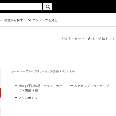
ン・機能から探す
コンテンツを見る
夫婦椀・カップ・内祝・結婚ギフト
ホーム
>
ペアカップ/フリーカップ/酒器/スリムボトル
簡単お手軽漆器：グラス・カッ
ペアカップ/フリーカップ
プ・酒器 各種
スリムボトル