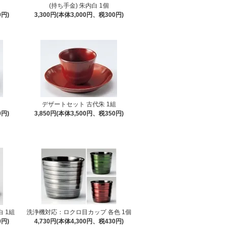
個
(持ち手金) 朱内白 1個
0円)
3,300円(本体3,000円、税300円)
デザートセット 古代朱 1組
0円)
3,850円(本体3,500円、税350円)
 1組
洗浄機対応：ロクロ目カップ 各色 1個
0円)
4,730円(本体4,300円、税430円)