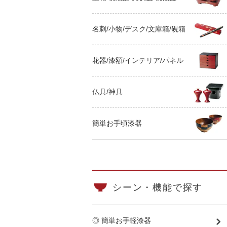
名刺/小物/デスク/文庫箱/硯箱
花器/漆額/インテリア/パネル
仏具/神具
簡単お手頃漆器
シーン・機能で探す
◎ 簡単お手軽漆器