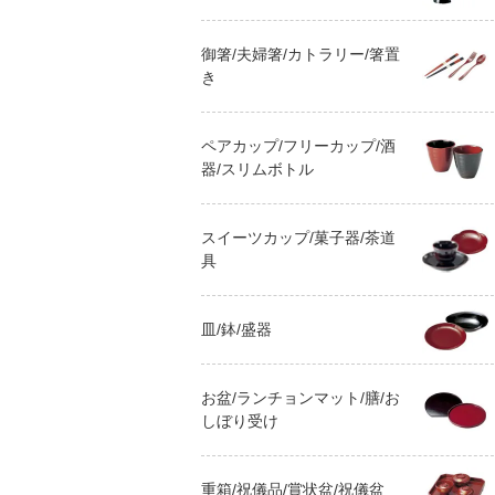
御箸/夫婦箸/カトラリー/箸置
き
ペアカップ/フリーカップ/酒
器/スリムボトル
スイーツカップ/菓子器/茶道
具
皿/鉢/盛器
お盆/ランチョンマット/膳/お
しぼり受け
重箱/祝儀品/賞状盆/祝儀盆