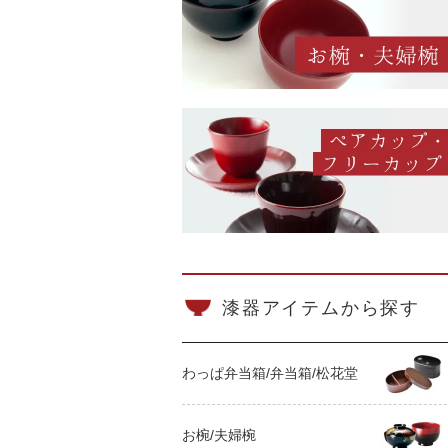
漆器アイテムから探す
わっぱ弁当箱/弁当箱/松花堂
お椀/夫婦椀