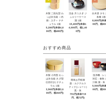
木製 二段丸型 わ
沈金 月うさぎ ジ
白木塗 タモ
っぱ弁当箱 ＜内
ュエリーケース
各種 1枚
側：入子＞ ナチ
溜 1個
8,800円(本体
ュラル 1個
15,400円(本体1
00円、税80
5,280円(本体4,8
4,000円、税1,40
00円、税480円)
0円)
おすすめ商品
木製 小判型 わっ
洗浄機・レ
ぱ弁当箱 大 (T型
対応：春秋 
簡単お手軽漆
仕切付き) ナチュ
汁椀 溜・朱 
器：カクテルス
ラル 1個
5,500円(本体
ティク(ショート)
3,960円(本体3,6
00円、税50
黒・朱
00円、税360円)
791円(本体719
円、税72円)