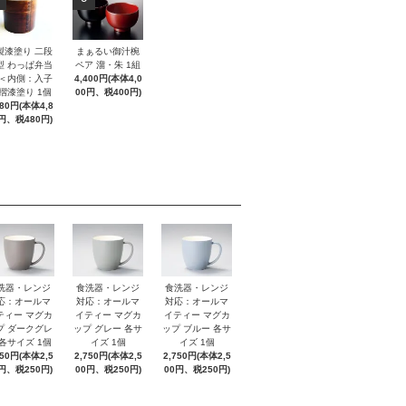
製漆塗り 二段
まぁるい御汁椀
型 わっぱ弁当
ペア 溜・朱 1組
 ＜内側：入子
4,400円(本体4,0
 摺漆塗り 1個
00円、税400円)
280円(本体4,8
円、税480円)
洗器・レンジ
食洗器・レンジ
食洗器・レンジ
応：オールマ
対応：オールマ
対応：オールマ
ティー マグカ
イティー マグカ
イティー マグカ
プ ダークグレ
ップ グレー 各サ
ップ ブルー 各サ
 各サイズ 1個
イズ 1個
イズ 1個
750円(本体2,5
2,750円(本体2,5
2,750円(本体2,5
円、税250円)
00円、税250円)
00円、税250円)