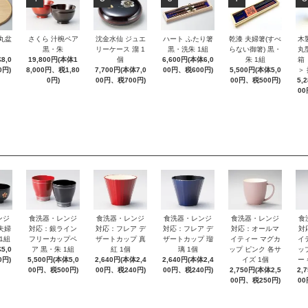
 丸盆
さくら 汁椀ペア
沈金水仙 ジュエ
ハート ふたり箸
乾漆 夫婦箸(すべ
木
黒・朱
リーケース 溜 1
黒・洗朱 1組
らない御箸) 黒・
丸
8,0
19,800円(本体1
個
6,600円(本体6,0
朱 1組
箱
0円)
8,000円、税1,80
7,700円(本体7,0
00円、税600円)
5,500円(本体5,0
＞
0円)
00円、税700円)
00円、税500円)
5,
00
ンジ
食洗器・レンジ
食洗器・レンジ
食洗器・レンジ
食洗器・レンジ
食
夫婦
対応：銀ライン
対応：フレア デ
対応：フレア デ
対応：オールマ
対
1組
フリーカップペ
ザートカップ 真
ザートカップ 瑠
イティー マグカ
イ
5,0
ア 黒・朱 1組
紅 1個
璃 1個
ップ ピンク 各サ
ッ
0円)
5,500円(本体5,0
2,640円(本体2,4
2,640円(本体2,4
イズ 1個
ー
00円、税500円)
00円、税240円)
00円、税240円)
2,750円(本体2,5
2,
00円、税250円)
00